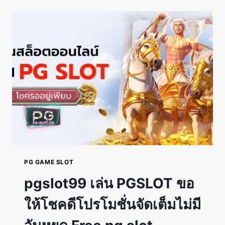
PG GAME SLOT
pgslot99 เล่น PGSLOT ขอ
ให้โชคดีโปรโมชั่นจัดเต็มไม่มี