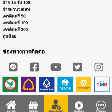
ฝาก 15 รับ 100
ฝากผ่านวอเลท
เครดิตฟรี 50
เครดิตฟรี 100
เครดิตฟรี 200
ทุนน้อย
ช่องทางการติดต่อ