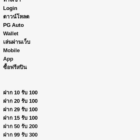
Login
ดาวน์โหลด
PG Auto
Wallet
เล่นผ่านเว็บ
Mobile
App
ซื้อฟรีสปิน
ฝาก 10 รับ 100
ฝาก 20 รับ 100
ฝาก 29 รับ 100
ฝาก 15 รับ 100
ฝาก 50 รับ 200
ฝาก 99 รับ 300