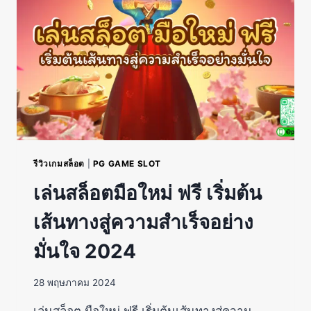
รีวิวเกมสล็อต
|
PG GAME SLOT
เล่นสล็อตมือใหม่ ฟรี เริ่มต้น
เส้นทางสู่ความสำเร็จอย่าง
มั่นใจ 2024
28 พฤษภาคม 2024
เล่นสล็อต มือใหม่ ฟรี เริ่มต้นเส้นทางสู่ความ