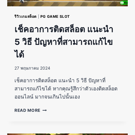
รีวิวเกมสล็อต
|
PG GAME SLOT
เช็คอาการติดสล็อต แนะนำ
5 วิธี ปัญหาที่สามารถแก้ไข
ได้
27 พฤษภาคม 2024
เช็คอาการติดสล็อต แนะนำ 5 วิธี ปัญหาที่
สามารถแก้ไขได้ หากคุณรู้สึกว่าตัวเองติดสล็อต
ออนไลน์ มากจนเกินไปนั้นเอง
READ MORE