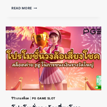
READ MORE
รีวิวเกมสล็อต
|
PG GAME SLOT