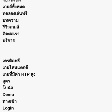
โปรโมชั่น
เกมส์ทั้งหมด
ทดลองเล่นฟรี
บทความ
รีวิวเกมส์
ติดต่อเรา
บริการ
เครดิตฟรี
เกมไหนแตกดี
เกมที่มีค่า RTP สูง
สูตร
โบนัส
Demo
ทางเข้า
Login