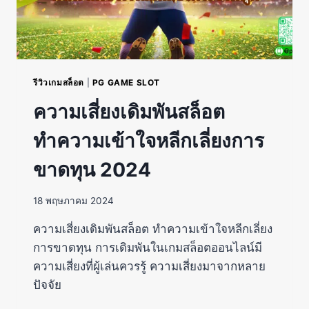
รีวิวเกมสล็อต
|
PG GAME SLOT
ความเสี่ยงเดิมพันสล็อต
ทำความเข้าใจหลีกเลี่ยงการ
ขาดทุน 2024
18 พฤษภาคม 2024
ความเสี่ยงเดิมพันสล็อต ทำความเข้าใจหลีกเลี่ยง
การขาดทุน การเดิมพันในเกมสล็อตออนไลน์มี
ความเสี่ยงที่ผู้เล่นควรรู้ ความเสี่ยงมาจากหลาย
ปัจจัย