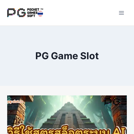
PG Game Slot