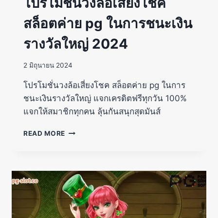
โปรโมชั่นวงล้อเสี่ยงโชค
สล็อตค่าย pg ในการชนะเงิน
รางวัลใหญ่ 2024
2 มิถุนายน 2024
โปรโมชั่นวงล้อเสี่ยงโชค สล็อตค่าย pg ในการ
ชนะเงินรางวัลใหญ่ แจกเครดิตฟรีทุกวัน 100%
แจกให้สมาชิกทุกคน ลุ้นกันสนุกสุดมันส์
READ MORE