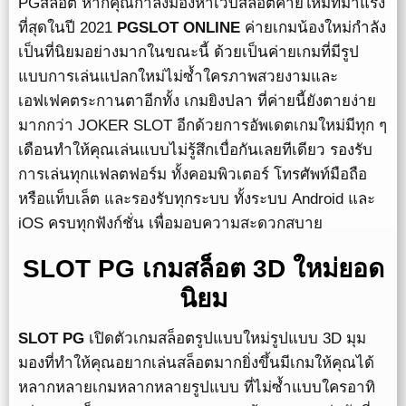
PGสล็อต หากคุณกำลังมองหาเว็บสล็อตค่ายใหม่ที่มาแรง
ที่สุดในปี 2021
PGSLOT ONLINE
ค่ายเกมน้องใหม่กำลัง
เป็นที่นิยมอย่างมากในขณะนี้ ด้วยเป็นค่ายเกมที่มีรูป
แบบการเล่นแปลกใหม่ไม่ซ้ำใครภาพสวยงามและ
เอฟเฟคตระกานตาอีกทั้ง เกมยิงปลา ที่ค่ายนี้ยังตายง่าย
มากกว่า JOKER SLOT อีกด้วยการอัพเดตเกมใหม่มีทุก ๆ
เดือนทำให้คุณเล่นแบบไม่รู้สึกเบื่อกันเลยทีเดียว รองรับ
การเล่นทุกแฟลตฟอร์ม ทั้งคอมพิวเตอร์ โทรศัพท์มือถือ
หรือแท็บเล็ต และรองรับทุกระบบ ทั้งระบบ Android และ
iOS ครบทุกฟังก์ชั่น เพื่อมอบความสะดวกสบาย
SLOT PG เกมสล็อต 3D ใหม่ยอด
นิยม
SLOT PG
เปิดตัวเกมสล็อตรูปแบบใหม่รูปแบบ 3D มุม
มองที่ทำให้คุณอยากเล่นสล็อตมากยิ่งขึ้นมีเกมให้คุณได้
หลากหลายเกมหลากหลายรูปแบบ ที่ไม่ซ้ำแบบใครอาทิ