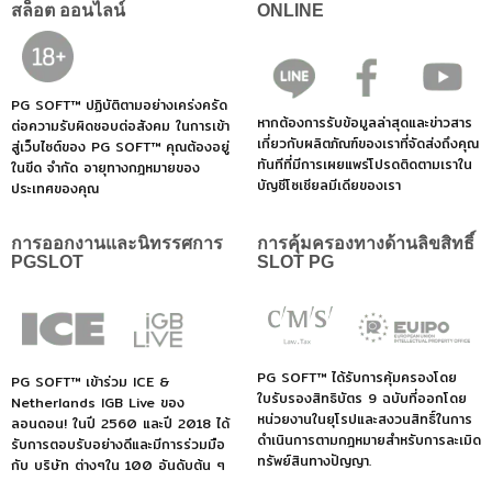
สล็อต ออนไลน์
ONLINE
PG SOFT™ ปฏิบัติตามอย่างเคร่งครัด
หากต้องการรับข้อมูลล่าสุดและข่าวสาร
ต่อความรับผิดชอบต่อสังคม ในการเข้า
เกี่ยวกับผลิตภัณฑ์ของเราที่จัดส่งถึงคุณ
สู่เว็บไซต์ของ PG SOFT™ คุณต้องอยู่
ทันทีที่มีการเผยแพร่โปรดติดตามเราใน
ในขีด จำกัด อายุทางกฎหมายของ
บัญชีโซเชียลมีเดียของเรา
ประเทศของคุณ
การออกงานและนิทรรศการ
การคุ้มครองทางด้านลิขสิทธิ์
PGSLOT
SLOT PG
PG SOFT™ ได้รับการคุ้มครองโดย
PG SOFT™ เข้าร่วม ICE &
ใบรับรองสิทธิบัตร 9 ฉบับที่ออกโดย
Netherlands IGB Live ของ
หน่วยงานในยุโรปและสงวนสิทธิ์ในการ
ลอนดอน! ในปี 2560 และปี 2018 ได้
ดำเนินการตามกฎหมายสำหรับการละเมิด
รับการตอบรับอย่างดีและมีการร่วมมือ
ทรัพย์สินทางปัญญา.
กับ บริษัท ต่างๆใน 100 อันดับต้น ๆ