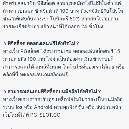
สำหรับสสมาชิก พีจีสล็อต สามารถสมัครได้ไม่มีขั้นต่ำ แต่
ถ้าหากเป็นสมาชิกเริ่มต้นที่ 100 บาท ถึงจะมีสิทธิรับโปรโม
ชั่นสุดพิเศษกับทางเรา โบนัสฟรี 50% หากสนใจสอบถาม
รายละเอียดกับทางเจ้าหน้าที่ได้ตลอด 24 ชั่วโมง
⭐️ พีจีสล็อต ทดลองเล่นฟรีได้หรือไม่ ?
ทางเว็บ PGสล็อต ได้รวบรวมเกม ทดลองเล่นสล็อตฟรี ไว้
มากมายถึง 100 เกม ไม่จำเป็นต้องฝากเงินเข้าระบบก็
สามารถเล่นได้ เกมส์ทั้งหมด ในเว็บไซต์ของเราได้เลย หรือ
คลิกที่นี่ ทดลองเล่นเกมสล็อตฟรี
⭐️ สามารถเล่นเกมพีจีสล็อตบนมือถือได้หรือไม่ ?
ทางเว็บของเรารองรับทุกแพล็ตฟอร์มไม่ว่าจะเป็นบนมือถือ
ระบบ ios หรือ Android ครบทุกฟังก์ชั่น หรือเล่นผ่านหน้า
เว็บไซต์ได้ที่ PG-SLOT.CO