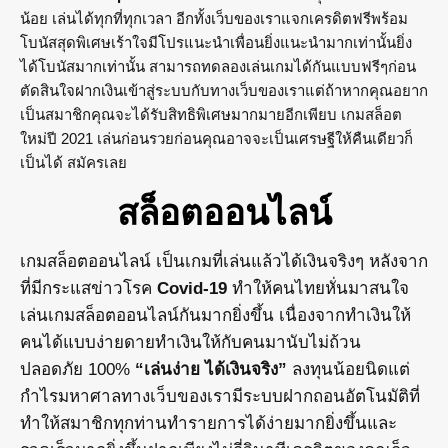
น้อย เล่นได้ทุกที่ทุกเวลา อีกทั้งเว็บของเราแจกเครดิตฟรีพร้อม
โบนัสสุดพิเศษเร้าใจมีโปรแนะนำเพื่อนยิ่งแนะนำมากเท่านั้นยิ่ง
ได้โบนัสมากเท่านั้น สามารถทดลองเล่นเกมได้กันแบบฟรีๆก่อน
ตัดสินใจฝากเงินเข้าสู่ระบบกับทางเว็บของเราแต่ถ้าหากคุณอยาก
เป็นสมาชิกคุณจะได้รับสิทธิพิเศษมากมายอีกเพียบ เกมสล็อต
ใหม่ปี 2021 เล่นก่อนรวยก่อนคุณอาจจะเป็นเศรษฐีให้คืนเดียวก็
เป็นได้ สมัครเลย
สล็อตออนไลน์
เกมสล็อตออนไลน์ เป็นเกมที่เล่นแล้วได้เงินจริงๆ หลังจาก
ที่มีกระแสข่าวโรค
Covid-19
ทำให้คนไทยหั่นมาสนใจ
เล่นเกมสล็อตออนไลน์กันมากยิ่งขึ้น เนื่องจากทำเงินให้
คนได้แบบง่ายดายทำเงินให้กับคนมานับไม่ถ้วน
ปลอดภัย 100%
“เล่นง่าย ได้เงินจริง”
ลงทุนน้อยนิดแต่
กำไรมหาศาลทางเว็บของเรามีระบบฝากถอนอัตโนมัติที่
ทำให้สมาชิกทุกท่านทำรายการได้ง่ายมากยิ่งขึ้นและ