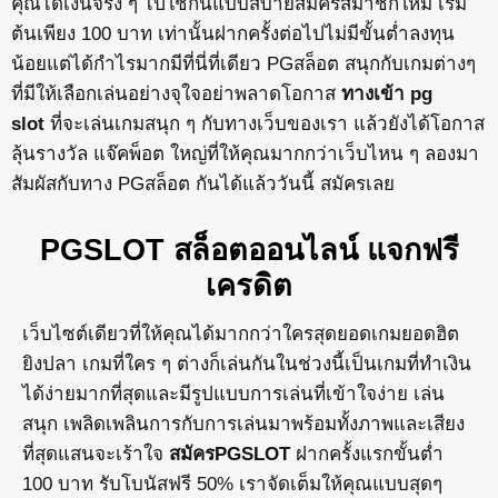
คุณได้เงินจริง ๆ ไปใช้กันแบบสบายสมัครสมาชิกใหม่ เริ่ม
ต้นเพียง 100 บาท เท่านั้นฝากครั้งต่อไปไม่มีขั้นต่ำลงทุน
น้อยแต่ได้กำไรมากมีที่นี่ที่เดียว PGสล็อต สนุกกับเกมต่างๆ
ที่มีให้เลือกเล่นอย่างจุใจอย่าพลาดโอกาส
ทางเข้า pg
slot
ที่จะเล่นเกมสนุก ๆ กับทางเว็บของเรา แล้วยังได้โอกาส
ลุ้นรางวัล แจ๊คพ็อต ใหญ่ที่ให้คุณมากกว่าเว็บไหน ๆ ลองมา
สัมผัสกับทาง PGสล็อต กันได้แล้ววันนี้ สมัครเลย
PGSLOT สล็อตออนไลน์ แจกฟรี
เครดิต
เว็บไซต์เดียวที่ให้คุณได้มากกว่าใครสุดยอดเกมยอดฮิต
ยิงปลา เกมที่ใคร ๆ ต่างก็เล่นกันในช่วงนี้เป็นเกมที่ทำเงิน
ได้ง่ายมากที่สุดและมีรูปแบบการเล่นที่เข้าใจง่าย เล่น
สนุก เพลิดเพลินการกับการเล่นมาพร้อมทั้งภาพและเสียง
ที่สุดแสนจะเร้าใจ
สมัครPGSLOT
ฝากครั้งแรกขั้นต่ำ
100 บาท รับโบนัสฟรี 50% เราจัดเต็มให้คุณแบบสุดๆ