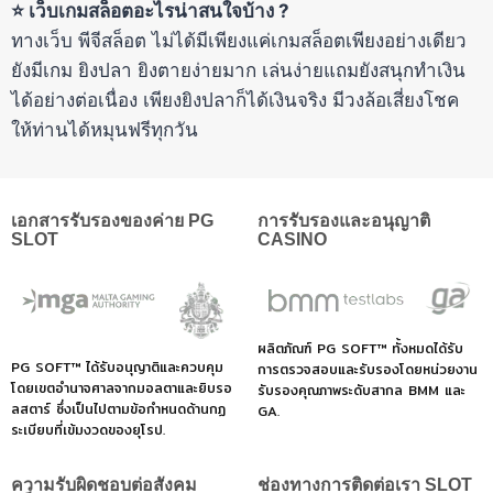
⭐️ เว็บเกมสล็อตอะไรน่าสนใจบ้าง ?
ทางเว็บ พีจีสล็อต ไม่ได้มีเพียงแค่เกมสล็อตเพียงอย่างเดียว
ยังมีเกม ยิงปลา ยิงตายง่ายมาก เล่นง่ายแถมยังสนุกทำเงิน
ได้อย่างต่อเนื่อง เพียงยิงปลาก็ได้เงินจริง มีวงล้อเสี่ยงโชค
ให้ท่านได้หมุนฟรีทุกวัน
เอกสารรับรองของค่าย PG
การรับรองและอนุญาติ
SLOT
CASINO
ผลิตภัณฑ์ PG SOFT™ ทั้งหมดได้รับ
PG SOFT™ ได้รับอนุญาติและควบคุม
การตรวจสอบและรับรองโดยหน่วยงาน
โดยเขตอำนาจศาลจากมอลตาและยิบรอ
รับรองคุณภาพระดับสากล BMM และ
ลสตาร์ ซึ่งเป็นไปตามข้อกำหนดด้านกฏ
GA.
ระเบียบที่เข้มงวดของยุโรป.
ความรับผิดชอบต่อสังคม
ช่องทางการติดต่อเรา SLOT