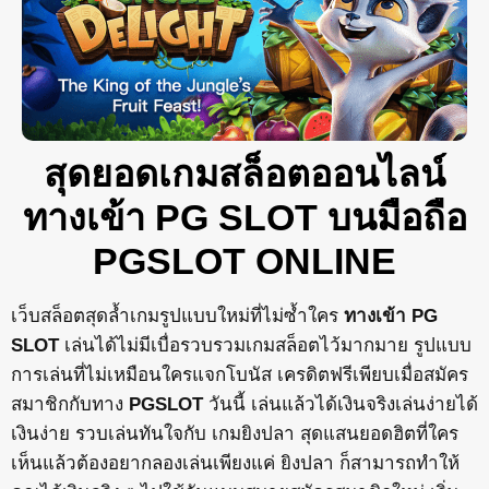
สุดยอดเกมสล็อตออนไลน์
ทางเข้า PG SLOT บนมือถือ
PGSLOT ONLINE
เว็บสล็อตสุดล้ำเกมรูปแบบใหม่ที่ไม่ซ้ำใคร
ทางเข้า PG
SLOT
เล่นได้ไม่มีเบื่อรวบรวมเกมสล็อตไว้มากมาย รูปแบบ
การเล่นที่ไม่เหมือนใครแจกโบนัส เครดิตฟรีเพียบเมื่อสมัคร
สมาชิกกับทาง
PGSLOT
วันนี้ เล่นแล้วได้เงินจริงเล่นง่ายได้
เงินง่าย รวบเล่นทันใจกับ เกมยิงปลา สุดแสนยอดฮิตที่ใคร
เห็นแล้วต้องอยากลองเล่นเพียงแค่ ยิงปลา ก็สามารถทำให้