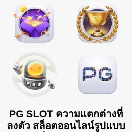
PG SLOT ความแตกต่างที่
ลงตัว สล็อตออนไลน์รูปแบบ