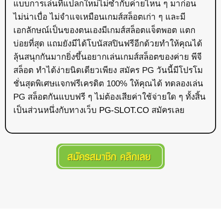
แบบการเล่นที่แปลกใหม่ไม่ซ้ำกับค่ายไหน ๆ มาก่อน
ไม่น่าเบื่อ ไม่จำแจเหมือนเกมส์สล็อตเก่า ๆ และมี
เอกลักษณ์เป็นของตนเองมีเกมส์สล็อตแจ็ตพอต แตก
บ่อยที่สุด แถมยังมีได้โบนัสสปินฟรีอีกด้วยทำให้คุณได้
ลุ้นสนุกกันมากยิ่งขึ้นอยากเล่นเกมส์สล็อตของค่าย พีจี
สล็อต ทำได้ง่ายนิดเดียวเพียง สมัคร PG วันนี้มีโปรโม
ชั่นสุดพิเศษแจกฟรีเครดิต 100% ให้คุณได้ ทดลองเล่น
PG สล็อตกันแบบฟรี ๆ ไม่ต้องเสียค่าใช้จ่ายใด ๆ ทั้งสิ้น
เป็นส่วนหนึ่งกับทางเว็บ
PG-SLOT.CO
สมัครเลย