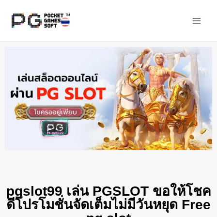
pgslot99 เล่น PGSLOT ขอให้โชค
ดีโปรโมชั่นจัดเต็มไม่มีวันหยุด Free