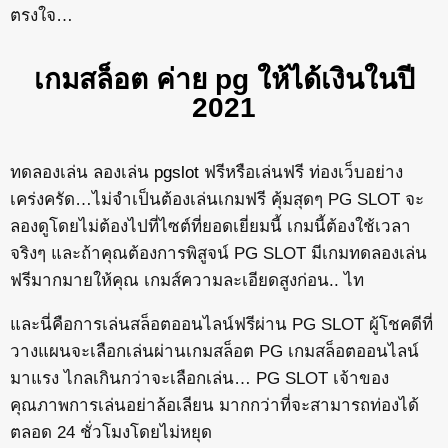
ตรงใจ…
เกมสล็อต ค่าย pg ให้ได้เงินในปี
2021
ทดลองเล่น ลองเล่น
pgslot
ฟรีหรือเล่นฟรี ท่องเว็บอย่าง
เคร่งครัด…ไม่จำเป็นต้องเล่นเกมฟรี คุ้มสุดๆ PG SLOT จะ
ลองดูโดยไม่ต้องไปที่ไซต์ที่ยอดเยี่ยมนี้ เกมนี้ต้องใช้เวลา
จริงๆ และถ้าคุณต้องการพิสูจน์ PG SLOT มีเกมทดลองเล่น
ฟรีมากมายให้คุณ เกมส์ความละเอียดสูงก่อน.. ไท
และนี่คือการเล่นสล็อตออนไลน์ฟรีผ่าน PG SLOT ผู้โชคดีที่
วางแผนจะเลือกเล่นผ่านเกมสล็อต PG เกมสล็อตออนไลน์
มาแรง ไกลเกินกว่าจะเลือกเล่น… PG SLOT เจ้าของ
คุณภาพการเล่นอย่าล้อเลียน มากกว่าที่จะสามารถท่องได้
ตลอด 24 ชั่วโมงโดยไม่หยุด