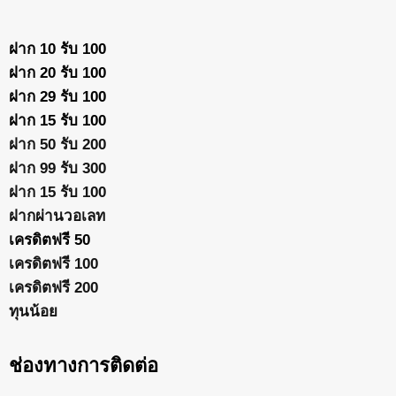
ฝาก 10 รับ 100
ฝาก 20 รับ 100
ฝาก 29 รับ 100
ฝาก 15 รับ 100
ฝาก 50 รับ 200
ฝาก 99 รับ 300
ฝาก 15 รับ 100
ฝากผ่านวอเลท
เครดิตฟรี 50
เครดิตฟรี 100
เครดิตฟรี 200
ทุนน้อย
ช่องทางการติดต่อ