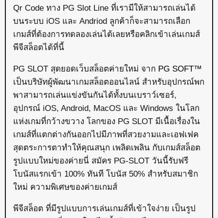
Qr Code ทาง PG Slot Line ที่เรามีให้สามารถเล่นได้
บนระบบ iOS และ Andriod ลูกค้าก็จะสามารถเลือก
เกมส์ที่ต้องการทดลองเล่นได้เลยหรือคลิกเข้าเล่นเกมส์
พีจีสล็อตได้ที่นี้
PG SLOT สุดยอดเว็บสล็อตค่ายใหม่ จาก
PG SOFT™
เป็นบริษัทผู้พัฒนาเกมสล็อตออนไลน์ สำหรับอุปกรณ์พก
พาสามารถเล่นแข่งขันกันได้ทั้งบนเบราว์เซอร์,
อุปกรณ์ iOS, Android, MacOS และ Windows ในโลก
แห่งเกมที่กว้างขวาง โลกของ PG SLOT มีเนื้อเรื่องใน
เกมส์ที่แตกต่างกันออกไปมีภาพที่สวยงามและเอฟเฟค
สุดตระการตาทำให้คุณสนุก เพลิดเพลิน กับเกมส์สล็อต
รูปแบบใหม่ของค่ายนี่ สมัคร PG-SLOT วันนี้รับฟรี
โบนัสแรกเข้า 100% ทันที โบนัส 50% สำหรับสมาชิก
ใหม่ ความพิเศษของค่ายเกมส์
พีจีสล็อต ที่มีรูปแบบการเล่นเกมส์ที่เข้าใจง่าย เป็นรูป