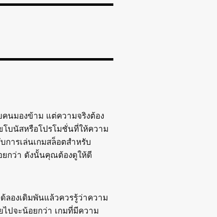
ลายคนมองข้าม แต่ความจริงต้อง
ไขโบนัสหรือโปรโมชั่นที่ให้ความ
รับการเล่นเกมสล็อตสำหรับ
ว่า ดังนั้นคุณต้องดูให้ดี
ได้ลองเดิมพันแล้วควรรู้ว่าความ
่ายไปจะน้อยกว่า เกมที่มีความ