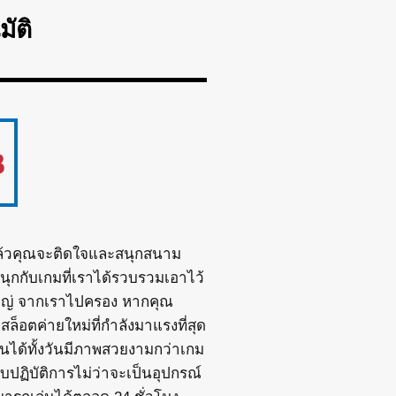
ัติ
แล้วคุณจะติดใจและสนุกสนาม
นุกกับเกมที่เราได้รวบรวมเอาไว้
ัสใหญ่ จากเราไปครอง หากคุณ
อตค่ายใหม่ที่กำลังมาแรงที่สุด
นได้ทั้งวันมีภาพสวยงามกว่าเกม
บปฏิบัติการไม่ว่าจะเป็นอุปกรณ์