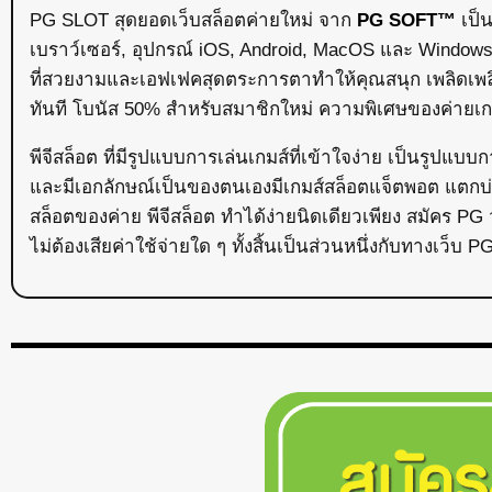
PG SLOT สุดยอดเว็บสล็อตค่ายใหม่ จาก
PG SOFT™
เป็น
เบราว์เซอร์, อุปกรณ์ iOS, Android, MacOS และ Windows
ที่สวยงามและเอฟเฟคสุดตระการตาทำให้คุณสนุก เพลิดเพลิน
ทันที โบนัส 50% สำหรับสมาชิกใหม่ ความพิเศษของค่ายเ
พีจีสล็อต ที่มีรูปแบบการเล่นเกมส์ที่เข้าใจง่าย เป็นรูปแบ
และมีเอกลักษณ์เป็นของตนเองมีเกมส์สล็อตแจ็ตพอต แตกบ่อยท
สล็อตของค่าย พีจีสล็อต ทำได้ง่ายนิดเดียวเพียง สมัคร PG
ไม่ต้องเสียค่าใช้จ่ายใด ๆ ทั้งสิ้นเป็นส่วนหนึ่งกับทางเว็