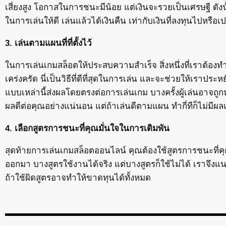
เสี่ยงสูง โอกาสในการชนะมีน้อย แต่เงินจะรวยเป็นเศรษฐี ดังน
ในการเล่นให้ดี เล่นแล้วได้เงินคืน เท่ากับเงินที่ลงทุนไปหรือเ
3. เล่นตามแผนที่ที่ตั้งไว้
ในการเล่นเกมสล็อตให้ประสบความสำเร็จ สิ่งหนึ่งที่เราต้อ
เคร่งครัด นี่เป็นวิธีที่ดีที่สุดในการเล่น และจะช่วยให้เรา
แบบเหล่านี้ส่งผลโดยตรงต่อการเล่นเกม บางครั้งผู้เล่นอาจถู
ผลดีต่อคุณอย่างแน่นอน แต่ถ้าเล่นดีตามแผน ทำกี่ทีก็ไม่มีผ
4. เลือกสูตรการชนะที่คุณมั่นใจในการเดิมพัน
สุดท้ายการเล่นเกมสล็อตออนไลน์ คุณต้องใช้สูตรการชนะที่ค
ออกมา บางสูตรใช้งานได้จริง แต่บางสูตรก็ใช้ไม่ได้ เราจึงแนะ
ถ้าใช้ผิดสูตรอาจทำให้ขาดทุนได้ทั้งหมด