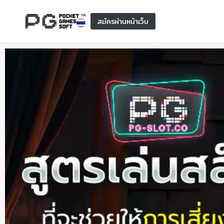
สมัครผ่านหน้าเว็บ