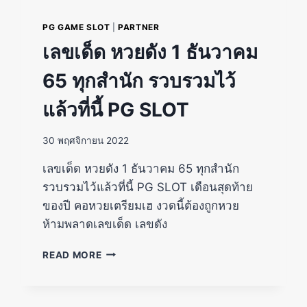
PG GAME SLOT
|
PARTNER
เลขเด็ด หวยดัง 1 ธันวาคม
65 ทุกสำนัก รวบรวมไว้
แล้วที่นี้ PG SLOT
30 พฤศจิกายน 2022
เลขเด็ด หวยดัง 1 ธันวาคม 65 ทุกสำนัก
รวบรวมไว้แล้วที่นี้ PG SLOT เดือนสุดท้าย
ของปี คอหวยเตรียมเฮ งวดนี้ต้องถูกหวย
ห้ามพลาดเลขเด็ด เลขดัง
READ MORE