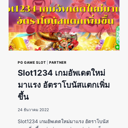
PG GAME SLOT
|
PARTNER
Slot1234 เกมอัพเดตใหม่
มาแรง อัตราโบนัสแตกเพิ่ม
ขึ้น
24 ธันวาคม 2022
Slot1234 เกมอัพเดตใหม่มาแรง อัตราโบนัส