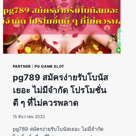
PARTNER
|
PG GAME SLOT
pg789 สมัครง่ายรับโบนัส
เยอะ ไม่มีจำกัด โปรโมชั่น
ดี ๆ ที่ไม่ควรพลาด
15 ธันวาคม 2022
pg789 สมัครง่ายรับโบนัสเยอะ ไม่มีจำกัด