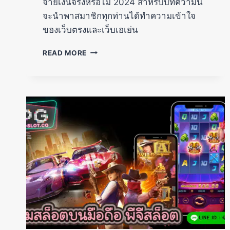
จ่ายเงินจริงหรือไม่ 2024 สำหรับบทความนี้
จะนำพาสมาชิกทุกท่านได้ทำความเข้าใจ
ของเว็บตรงและเว็บเอเย่น
READ MORE