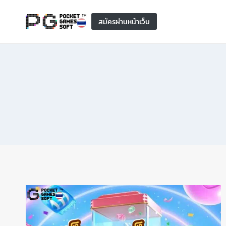
สมัครผ่านหน้าเว็บ