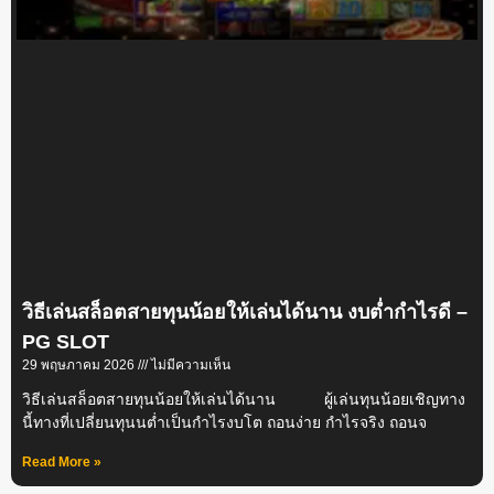
วิธีเล่นสล็อตสายทุนน้อยให้เล่นได้นาน งบต่ำกำไรดี –
PG SLOT
29 พฤษภาคม 2026
ไม่มีความเห็น
วิธีเล่นสล็อตสายทุนน้อยให้เล่นได้นาน ผู้เล่นทุนน้อยเชิญทาง
นี้ทางที่เปลี่ยนทุนนต่ำเป็นกำไรงบโต ถอนง่าย กำไรจริง ถอนจ
Read More »