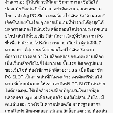
ง่ายเราเอง ผู้ให้บริการที่มีสมาชิกมากมาย เชื่อถือได้
ปลอดภัย ยิ่งเล่น ยิ่งได้มาก อย่าคิดนาน คุณอาจพลาด
โอกาสสำคัญ PG Slots เกมสล็อตได้เงินจริง “ล้านแตก!”
เกิดขึ้นบ่อยขึ้นเรื่อยๆ กลายเป็นเกมที่ทำรายได้สูงสุดได้
มหาศาลแต่จะได้เงินจริง สล็อตออนไลน์จากประเทศแถบ
ยุโรป เล่นได้ทั่วเอเชีย มีสำนักงานใหญ่ทั่วโลก เกม PG
ขึ้นชื่อว่าพังง่าย โปร่งใส ภาพสวย เสียงใส ผู้เล่นฝีมือดี
มากมาย . ที่สุดของสล็อตออนไลน์ได้เงินจริง หาก
ต้องการตรวจสอบว่าเว็บสล็อตหลักของแต่ละค่ายสล็อต
เป็นเว็บหลักหรือไม่ก็ไม่ยากเลย ขั้นแรก สังเกตรูปแบบ
ของเว็บไซต์ ต้องใช้กราฟิกที่สวยงามและเป็นมืออาชีพ
PG SLOT เป็นการเล่นที่มีโครงสร้าง เครดิตฟรีช่วยได้
มาก ที่เว็บพนันมอบให้เรา เครดิตฟรี PG SLOT เล่นง่าย
ไม่ต้องลงทุน ใช้เพื่อสำรวจสล็อตที่คุณสนใจมากที่สุด
แล้วสมัคร pg slot เพื่อลงทุนจริง มันยังไม่สายเกินไป. มี
คนเล่นเยอะ วางใจในความปลอดภัย มาตรฐานสากล
เกมส์ใหม่ๆ อัพเดทตลอด เล่นเกมส์สล็อตแตกง่าย ต้องเล่น