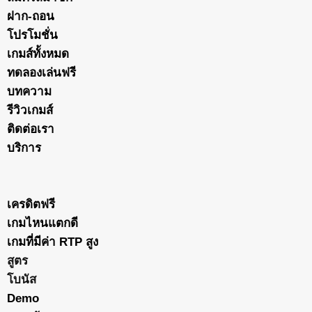
ฝาก-ถอน
โปรโมชั่น
เกมส์ทั้งหมด
ทดลองเล่นฟรี
บทความ
รีวิวเกมส์
ติดต่อเรา
บริการ
เครดิตฟรี
เกมไหนแตกดี
เกมที่มีค่า RTP สูง
สูตร
โบนัส
Demo