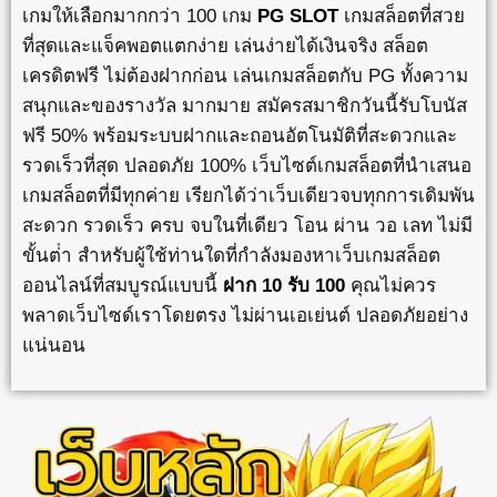
เกมให้เลือกมากกว่า 100 เกม
PG SLOT
เกมสล็อตที่สวย
ที่สุดและแจ็คพอตแตกง่าย เล่นง่ายได้เงินจริง สล็อต
เครดิตฟรี ไม่ต้องฝากก่อน เล่นเกมสล็อตกับ PG ทั้งความ
สนุกและของรางวัล มากมาย สมัครสมาชิกวันนี้รับโบนัส
ฟรี 50% พร้อมระบบฝากและถอนอัตโนมัติที่สะดวกและ
รวดเร็วที่สุด ปลอดภัย 100% เว็บไซต์เกมสล็อตที่นำเสนอ
เกมสล็อตที่มีทุกค่าย เรียกได้ว่าเว็บเดียวจบทุกการเดิมพัน
สะดวก รวดเร็ว ครบ จบในที่เดียว โอน ผ่าน วอ เลท ไม่มี
ขั้นต่ํา สำหรับผู้ใช้ท่านใดที่กำลังมองหาเว็บเกมสล็อต
ออนไลน์ที่สมบูรณ์แบบนี้
ฝาก 10 รับ 100
คุณไม่ควร
พลาดเว็บไซด์เราโดยตรง ไม่ผ่านเอเย่นต์ ปลอดภัยอย่าง
แน่นอน