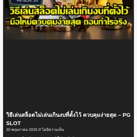
วิธีเล่นสล็อตไม่เล่นเกินงบที่ตั้งไว้ ควบคุมง่ายสุด – PG
SLOT
30 พฤษภาคม 2026
ไม่มีความเห็น