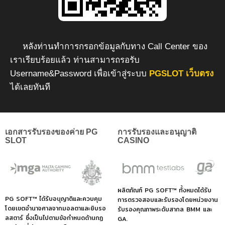
หลังท่านทำการกรอกข้อมูลกับทาง Call Center ของ
เราเรียบร้อยแล้ว ท่านสามารถรอรับ
Username&Password เพื่อเข้าสู่ระบบ
PGSLOT เว็บตรง
ได้เลยทันที
เอกสารรับรองของค่าย PG
การรับรองและอนุญาติ
SLOT
CASINO
ผลิตภัณฑ์ PG SOFT™ ทั้งหมดได้รับ
PG SOFT™ ได้รับอนุญาติและควบคุม
การตรวจสอบและรับรองโดยหน่วยงาน
โดยเขตอำนาจศาลจากมอลตาและยิบรอ
รับรองคุณภาพระดับสากล BMM และ
ลสตาร์ ซึ่งเป็นไปตามข้อกำหนดด้านกฏ
GA.