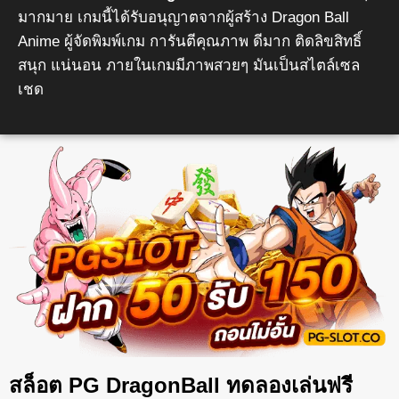
มากมาย เกมนี้ได้รับอนุญาตจากผู้สร้าง Dragon Ball
Anime ผู้จัดพิมพ์เกม การันตีคุณภาพ ดีมาก ติดลิขสิทธิ์
สนุก แน่นอน ภายในเกมมีภาพสวยๆ มันเป็นสไตล์เซล
เชด
สล็อต PG DragonBall ทดลองเล่นฟรี