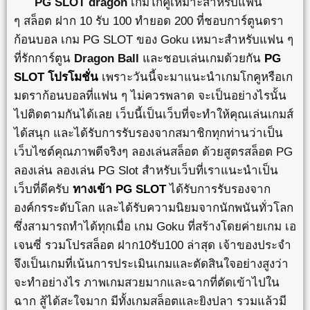
PG SLOT dragon
เกมโกคูเหมาะสำหรับแฟน
ๆ สล็อต ฝาก 10 รับ 100 ทำยอด 200 ที่ชอบการ์ตูนดรา
ก้อนบอล เกม PG SLOT ของ Goku เหมาะสำหรับแฟน ๆ
ที่รักการ์ตูน
Dragon Ball
และชอบเล่นเกมด้วยกัน
PG
SLOT โปรโมชั่น
เพราะวันนี้จะมาแนะนำเกมโกคูหรือเก
มดราก้อนบอลที่แฟน ๆ ไม่ควรพลาด จะเป็นอย่างไรนั้น
ไปติดตามกันได้เลย เว็บนี้เป็นเว็บที่จะทำให้คุณเล่นเกมส์
ได้สนุก และได้รับการรับรองจากสมาชิกทุกท่านว่าเป็น
เว็บไซต์คุณภาพดีจริงๆ ลองเล่นสล็อต ด้วยสูตรสล็อต PG
ลองเล่น ลองเล่น PG Slot สำหรับเว็บที่เราแนะนำเป็น
เว็บที่ดีครับ
ทางเข้า PG SLOT
ได้รับการรับรองจาก
องค์กรระดับโลก และได้รับความนิยมจากนักพนันทั่วโลก
ซึ่งสามารถทำได้ทุกเมื่อ เกม Goku ที่สร้างโดยค่ายเกม เอ
เจนซี่ รวมโปรสล็อต ฝาก10รับ100 ล่าสุด เจ้าของประจำ
จึงเป็นเกมที่เน้นการประเมินเกมและตัดสินใจอย่างสูงว่า
จะทำอย่างไร ภาพเกมสวยมากและฉากที่ตัดเข้าไปใน
ฉาก สู้ได้สะใจมาก มีทั้งเกมสล็อตและยิงปลา รวมแล้วมี