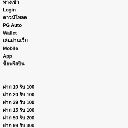
ทางเข้า
Login
ดาวน์โหลด
PG Auto
Wallet
เล่นผ่านเว็บ
Mobile
App
ซื้อฟรีสปิน
ฝาก 10 รับ 100
ฝาก 20 รับ 100
ฝาก 29 รับ 100
ฝาก 15 รับ 100
ฝาก 50 รับ 200
ฝาก 99 รับ 300