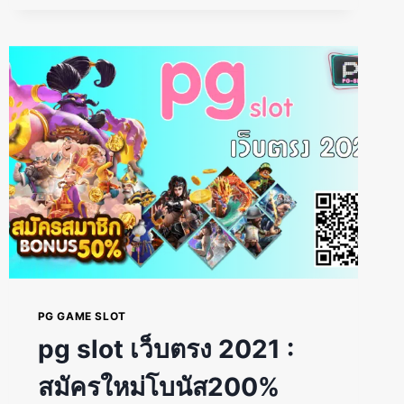
PG GAME SLOT
pg slot เว็บตรง 2021 :
สมัครใหม่โบนัส200%