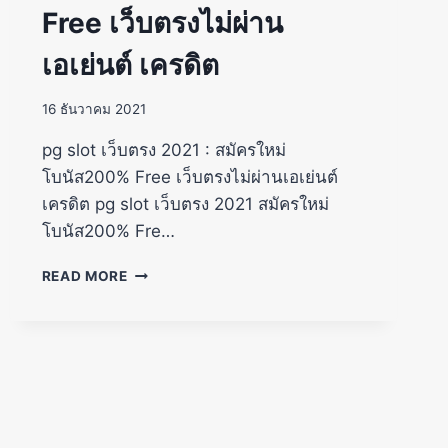
Free เว็บตรงไม่ผ่าน
เอเย่นต์ เครดิต
16 ธันวาคม 2021
pg slot เว็บตรง 2021 : สมัครใหม่
โบนัส200% Free เว็บตรงไม่ผ่านเอเย่นต์
เครดิต pg slot เว็บตรง 2021 สมัครใหม่
โบนัส200% Fre…
READ MORE