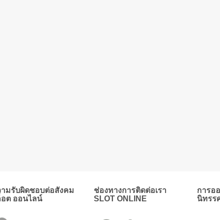
ามรับผิดชอบต่อสังคม
ช่องทางการติดต่อเรา
การอ
็อต ออนไลน์
SLOT ONLINE
นิทรร