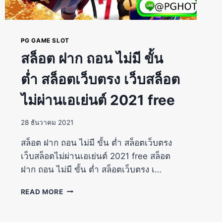
PG GAME SLOT
สล็อต ฝาก ถอน ไม่มี ขั้น
ต่ำ สล็อตเว็บตรง เว็บสล็อต
ไม่ผ่านเอเย่นต์ 2021 free
28 ธันวาคม 2021
สล็อต ฝาก ถอน ไม่มี ขั้น ต่ำ สล็อตเว็บตรง
เว็บสล็อตไม่ผ่านเอเย่นต์ 2021 free สล็อต
ฝาก ถอน ไม่มี ขั้น ต่ำ สล็อตเว็บตรง เ…
READ MORE