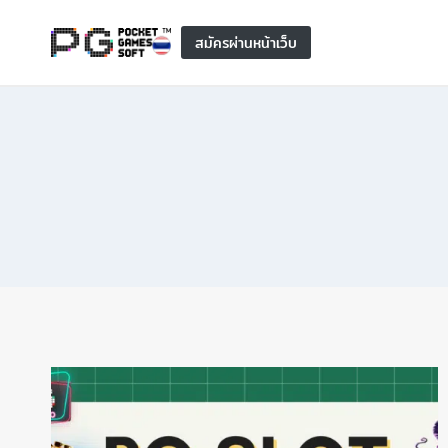
สมัครผ่านหน้าเว็บ