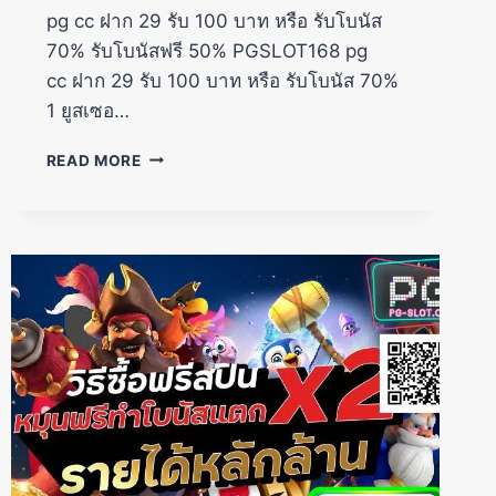
pg cc ฝาก 29 รับ 100 บาท หรือ รับโบนัส
70% รับโบนัสฟรี 50% PGSLOT168 pg
cc ฝาก 29 รับ 100 บาท หรือ รับโบนัส 70%
1 ยูสเซอ…
READ MORE