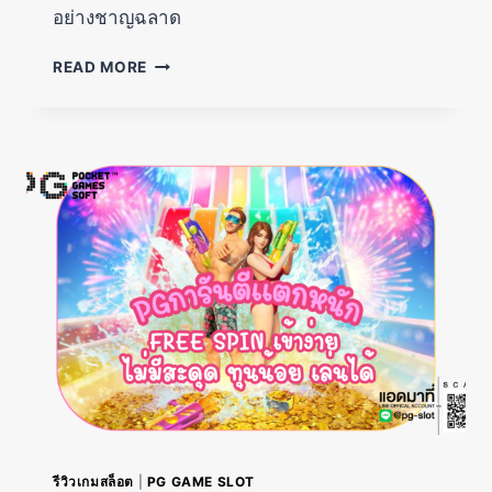
อย่างชาญฉลาด
READ MORE
รีวิวเกมสล็อต
|
PG GAME SLOT