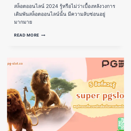
สล็อตออนไลน์ 2024 รู้หรือไม่ว่าเบื้องหลังวงการ
เดิมพันสล็อตออนไลน์นั้น มีความลับซ่อนอยู่
มากมาย
READ MORE