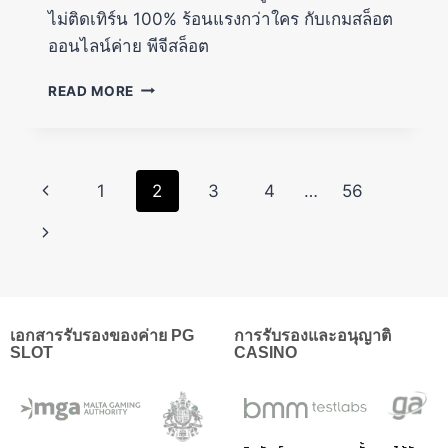
ไม่ติดเทิร์น 100% ร้อนแรงกว่าใคร กับเกมสล็อต
ออนไลน์ค่าย พีจีสล็อต
READ MORE
1
2
3
4
…
56
เอกสารรับรองของค่าย PG
การรับรองและอนุญาติ
SLOT
CASINO