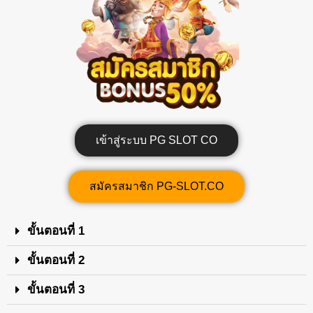
เข้าสู่ระบบ PG SLOT CO
สมัครสมาชิก PG-SLOT.CO
ขั้นตอนที่ 1
ขั้นตอนที่ 2
ขั้นตอนที่ 3