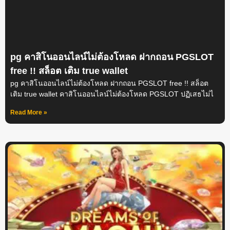
pg คาสิโนออนไลน์ไม่ต้องโหลด ฝากถอน PGSLOT
free !! สล็อต เติม true wallet
pg คาสิโนออนไลน์ไม่ต้องโหลด ฝากถอน PGSLOT free !! สล็อต
เติม true wallet คาสิโนออนไลน์ไม่ต้องโหลด PGSLOT ปฏิเสธไม่ไ
Read More »