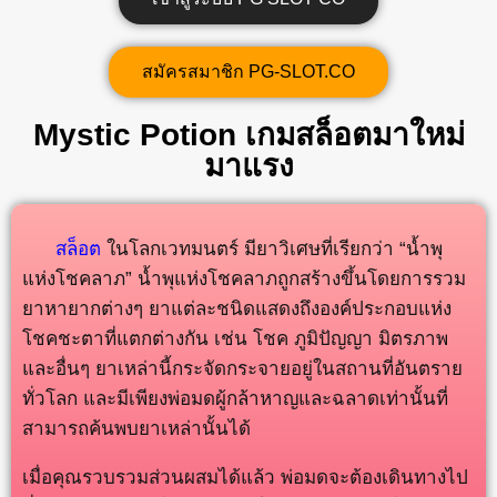
สมัครสมาชิก PG-SLOT.CO
Mystic Potion เกมสล็อตมาใหม่
มาแรง
สล็อต
ในโลกเวทมนตร์ มียาวิเศษที่เรียกว่า “น้ำพุ
แห่งโชคลาภ” น้ำพุแห่งโชคลาภถูกสร้างขึ้นโดยการรวม
ยาหายากต่างๆ ยาแต่ละชนิดแสดงถึงองค์ประกอบแห่ง
โชคชะตาที่แตกต่างกัน เช่น โชค ภูมิปัญญา มิตรภาพ
และอื่นๆ ยาเหล่านี้กระจัดกระจายอยู่ในสถานที่อันตราย
ทั่วโลก และมีเพียงพ่อมดผู้กล้าหาญและฉลาดเท่านั้นที่
สามารถค้นพบยาเหล่านั้นได้
เมื่อคุณรวบรวมส่วนผสมได้แล้ว พ่อมดจะต้องเดินทางไป