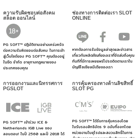
ความรับผิดชอบต่อสังคม
ช่องทางการติดต่อเรา SLOT
สล็อต ออนไลน์
ONLINE
PG SOFT™ ปฏิบัติตามอย่างเคร่งครัด
หากต้องการรับข้อมูลล่าสุดและข่าวสาร
ต่อความรับผิดชอบต่อสังคม ในการเข้า
เกี่ยวกับผลิตภัณฑ์ของเราที่จัดส่งถึงคุณ
สู่เว็บไซต์ของ PG SOFT™ คุณต้องอยู่
ทันทีที่มีการเผยแพร่โปรดติดตามเราใน
ในขีด จำกัด อายุทางกฎหมายของ
บัญชีโซเชียลมีเดียของเรา
ประเทศของคุณ
การออกงานและนิทรรศการ
การคุ้มครองทางด้านลิขสิทธิ์
PGSLOT
SLOT PG
PG SOFT™ ได้รับการคุ้มครองโดย
PG SOFT™ เข้าร่วม ICE &
ใบรับรองสิทธิบัตร 9 ฉบับที่ออกโดย
Netherlands IGB Live ของ
หน่วยงานในยุโรปและสงวนสิทธิ์ในการ
ลอนดอน! ในปี 2560 และปี 2018 ได้