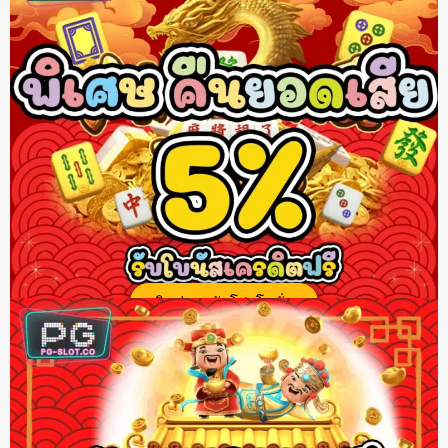
ขอรับคืนยอดเสียด้วยตนเอง เท่านั้น
ที่ 5 ของเดือน ลูกค้าจะต้องแจ้งและต้องติดต่อกับทีมงานเพื่อ
ไม่เกินวันที่ 5 ของเดือนถัดไป การขอรับ คืนยอดเสีย ก่อนวัน
การคืนยอดเสียจะคืนให้เป็นเครดิตเติมใน User และคืนให้
ติดต่อขอรับโปรโมชั่น