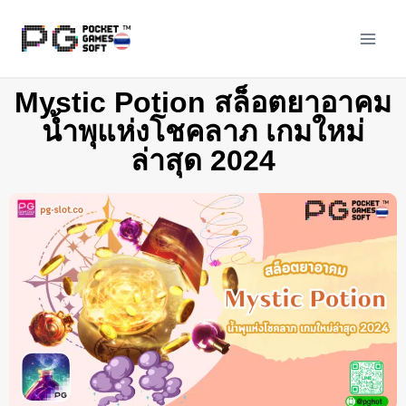
Mystic Potion สล็อตยาอาคม
น้ำพุแห่งโชคลาภ เกมใหม่
ล่าสุด 2024