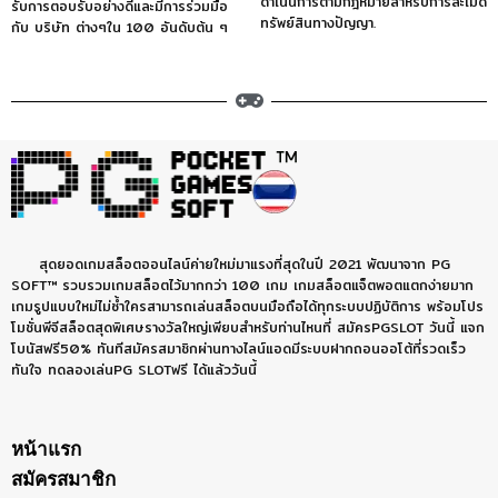
ดำเนินการตามกฎหมายสำหรับการละเมิด
รับการตอบรับอย่างดีและมีการร่วมมือ
ทรัพย์สินทางปัญญา.
กับ บริษัท ต่างๆใน 100 อันดับต้น ๆ
สุดยอดเกมสล็อตออนไลน์ค่ายใหม่มาแรงที่สุดในปี 2021 พัฒนาจาก PG
SOFT™ รวบรวมเกมสล็อตไว้มากกว่า 100 เกม เกมสล็อตแจ็ตพอตแตกง่ายมาก
เกมรูปแบบใหม่ไม่ซ้ำใครสามารถเล่นสล็อตบนมือถือได้ทุกระบบปฏิบัติการ พร้อมโปร
โมชั่นพีจีสล็อตสุดพิเศษรางวัลใหญ่เพียบสำหรับท่านไหนที่ สมัครPGSLOT วันนี้ แจก
โบนัสฟรี50% ทันทีสมัครสมาชิกผ่านทางไลน์แอดมีระบบฝากถอนออโต้ที่รวดเร็ว
ทันใจ ทดลองเล่นPG SLOTฟรี ได้แล้ววันนี้
หน้าแรก
สมัครสมาชิก