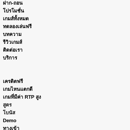
ฝาก-ถอน
โปรโมชั่น
เกมส์ทั้งหมด
ทดลองเล่นฟรี
บทความ
รีวิวเกมส์
ติดต่อเรา
บริการ
เครดิตฟรี
เกมไหนแตกดี
เกมที่มีค่า RTP สูง
สูตร
โบนัส
Demo
ทางเข้า