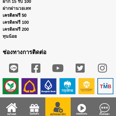
ฝาก 15 รับ 100
ฝากผ่านวอเลท
เครดิตฟรี 50
เครดิตฟรี 100
เครดิตฟรี 200
ทุนน้อย
ช่องทางการติดต่อ