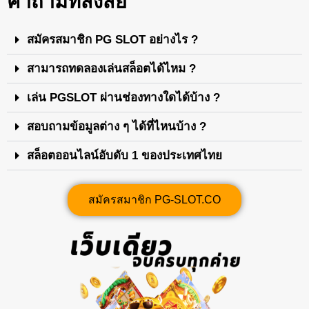
คำถามที่สงสัย
สมัครสมาชิก PG SLOT อย่างไร ?
สามารถทดลองเล่นสล็อตได้ไหม ?
เล่น PGSLOT ผ่านช่องทางใดได้บ้าง ?
สอบถามข้อมูลต่าง ๆ ได้ที่ไหนบ้าง ?
สล็อตออนไลน์อับดับ 1 ของประเทศไทย
สมัครสมาชิก PG-SLOT.CO