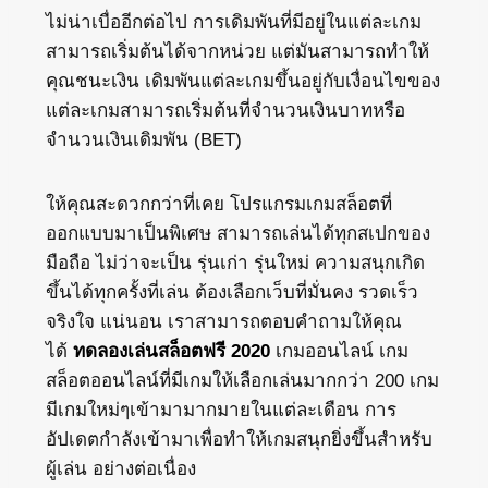
ไม่น่าเบื่ออีกต่อไป การเดิมพันที่มีอยู่ในแต่ละเกม
สามารถเริ่มต้นได้จากหน่วย แต่มันสามารถทำให้
คุณชนะเงิน เดิมพันแต่ละเกมขึ้นอยู่กับเงื่อนไขของ
แต่ละเกมสามารถเริ่มต้นที่จำนวนเงินบาทหรือ
จำนวนเงินเดิมพัน (BET)
ให้คุณสะดวกกว่าที่เคย โปรแกรมเกมสล็อตที่
ออกแบบมาเป็นพิเศษ สามารถเล่นได้ทุกสเปกของ
มือถือ ไม่ว่าจะเป็น รุ่นเก่า รุ่นใหม่ ความสนุกเกิด
ขึ้นได้ทุกครั้งที่เล่น ต้องเลือกเว็บที่มั่นคง รวดเร็ว
จริงใจ แน่นอน เราสามารถตอบคำถามให้คุณ
ได้
ทดลองเล่นสล็อตฟรี 2020
เกมออนไลน์ เกม
สล็อตออนไลน์ที่มีเกมให้เลือกเล่นมากกว่า 200 เกม
มีเกมใหม่ๆเข้ามามากมายในแต่ละเดือน การ
อัปเดตกำลังเข้ามาเพื่อทำให้เกมสนุกยิ่งขึ้นสำหรับ
ผู้เล่น อย่างต่อเนื่อง