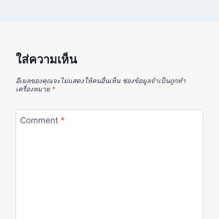
ใส่ความเห็น
อีเมลของคุณจะไม่แสดงให้คนอื่นเห็น
ช่องข้อมูลจำเป็นถูกทำ
เครื่องหมาย
*
Comment
*