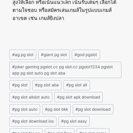
สูงให้เลือก หรือเน้นแนวเล็ก เน้นรับเต็มๆ เลือกได้
ตามใจชอบ หรือสมัครเล่นเกมส์ในรูปแบบเกมส์
อาเขต เช่น เกมส์ยิงปลา
#
ag.pg slot
#
giant pg slot
#
god pgslot
#
joker gaming pgslot.cc pg slot.cc pgslot1234 pgslot
app pg slot auto pg slot aba
#
pg slot
#
pg slot aba
#
pg slot all
#
pg slot allslot auto
#
pg slot apk download
#
pg slot auto
#
pg slot bkk
#
pg slot download
#
pg slot download ios
#
pg slot easy