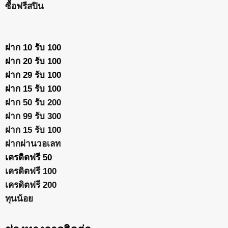
ซื้อฟรีสปิน
ฝาก 10 รับ 100
ฝาก 20 รับ 100
ฝาก 29 รับ 100
ฝาก 15 รับ 100
ฝาก 50 รับ 200
ฝาก 99 รับ 300
ฝาก 15 รับ 100
ฝากผ่านวอเลท
เครดิตฟรี 50
เครดิตฟรี 100
เครดิตฟรี 200
ทุนน้อย