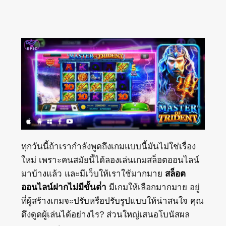
ทุกวันนี้ถ้าเรากำลังพูดถึงเกมแบบนี้มันไม่ใช่เรื่อง
ใหม่ เพราะคนสมัยนี้ได้ลองเล่นเกมสล็อตออนไลน์
มาบ้างแล้ว และมีเว็บให้เราใช้มากมาย
สล็อต
ออนไลน์ฝากไม่มีขั้นต่ํา
มีเกมให้เลือกมากมาย อยู่
ที่ผู้สร้างเกมจะปรับหรือปรับรูปแบบให้น่าสนใจ คุณ
ดึงดูดผู้เล่นได้อย่างไร? ส่วนใหญ่เสนอโบนัสผล