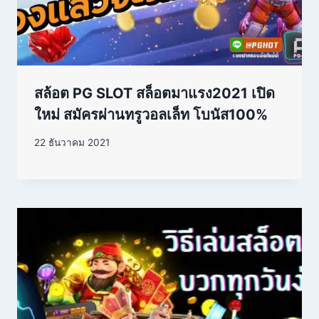
สล้อต PG SLOT สล็อตมาแรง2021 เปิด
ใหม่ สมัครผ่านทรูวอลเล็ท โบนัส100%
22 ธันวาคม 2021