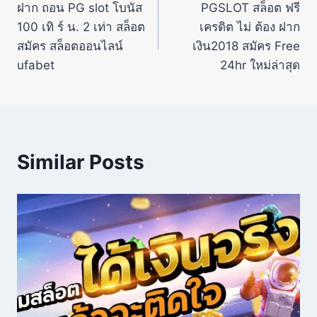
ฝาก ถอน PG slot โบนัส
PGSLOT สล็อต ฟรี
100 เทิ ร์ น. 2 เท่า สล็อต
เครดิต ไม่ ต้อง ฝาก
สมัคร สล็อตออนไลน์
เงิน2018 สมัคร Free
ufabet
24hr ใหม่ล่าสุด
Similar Posts