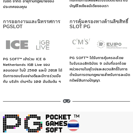
ทันทีที่มีการเผยแพร่โปรดติดตามเราใน
ในขีด จำกัด อายุทางกฎหมายของ
บัญชีโซเชียลมีเดียของเรา
ประเทศของคุณ
การออกงานและนิทรรศการ
การคุ้มครองทางด้านลิขสิทธิ์
PGSLOT
SLOT PG
PG SOFT™ ได้รับการคุ้มครองโดย
PG SOFT™ เข้าร่วม ICE &
ใบรับรองสิทธิบัตร 9 ฉบับที่ออกโดย
Netherlands IGB Live ของ
หน่วยงานในยุโรปและสงวนสิทธิ์ในการ
ลอนดอน! ในปี 2560 และปี 2018 ได้
ดำเนินการตามกฎหมายสำหรับการละเมิด
รับการตอบรับอย่างดีและมีการร่วมมือ
ทรัพย์สินทางปัญญา.
กับ บริษัท ต่างๆใน 100 อันดับต้น ๆ