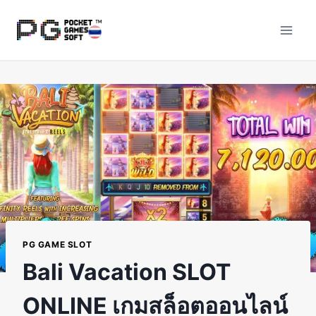
PG GAME SLOT
Bali Vacation SLOT
ONLINE เกมสล็อตออนไลน์