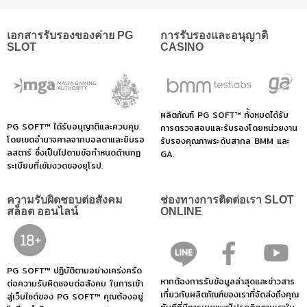
เอกสารรับรองของค่าย PG
การรับรองและอนุญาติ
SLOT
CASINO
ผลิตภัณฑ์ PG SOFT™ ทั้งหมดได้รับ
PG SOFT™ ได้รับอนุญาติและควบคุม
การตรวจสอบและรับรองโดยหน่วยงาน
โดยเขตอำนาจศาลจากมอลตาและยิบรอ
รับรองคุณภาพระดับสากล BMM และ
ลสตาร์ ซึ่งเป็นไปตามข้อกำหนดด้านกฏ
GA.
ระเบียบที่เข้มงวดของยุโรป.
ความรับผิดชอบต่อสังคม
ช่องทางการติดต่อเรา SLOT
สล็อต ออนไลน์
ONLINE
PG SOFT™ ปฏิบัติตามอย่างเคร่งครัด
หากต้องการรับข้อมูลล่าสุดและข่าวสาร
ต่อความรับผิดชอบต่อสังคม ในการเข้า
เกี่ยวกับผลิตภัณฑ์ของเราที่จัดส่งถึงคุณ
สู่เว็บไซต์ของ PG SOFT™ คุณต้องอยู่