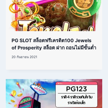
PG SLOT สล็อตฟรีเครดิต100 Jewels
of Prosperity สล็อต ฝาก ถอนไม่มีขั้นต่ำ
20 กันยายน 2021