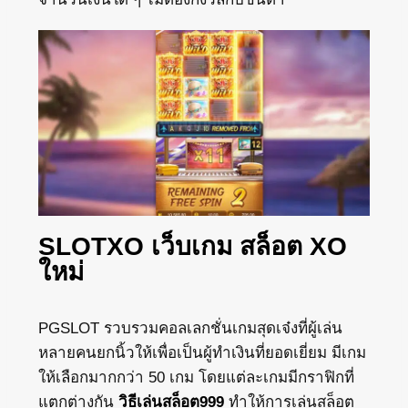
SLOTXO เว็บเกม สล็อต XO
ใหม่
PGSLOT รวบรวมคอลเลกชั่นเกมสุดเจ๋งที่ผู้เล่น
หลายคนยกนิ้วให้เพื่อเป็นผู้ทำเงินที่ยอดเยี่ยม มีเกม
ให้เลือกมากกว่า 50 เกม โดยแต่ละเกมมีกราฟิกที่
แตกต่างกัน
วิธีเล่นสล็อต999
ทำให้การเล่นสล็อต