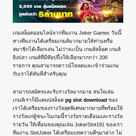
เกมสล็อตออนไลน์จากทีมงาน Joker Games วันนี้
ทางทีมงานได้เตรียมเกมส์มากมายให้ท่านหรือ
สมาชิกได้เลือกเล่น ไม่ว่าจะเป็น เกมส์สล็อต เกมส์
ยิงปลา เกมส์ที่มีท๊อปปิ้งให้เลือกมากกว่า 200
รายการ คุณสามารถดาวน์โหลดและเข้าร่วมเกม
กับเราได้ทันทีสำหรับคุณ
สามารถสมัครและรับรางวัลมากมาย สนใจเล่น
เกมส์เราก็มีแคมปสล็อต
pg slot download
ของ
เราได้เตรียมของรางวัลสุดพิเศษมากมายที่พร้อมให้
รางวัลแก่ผู้ชนะในเกมนี้รางวัลรายเดือนและรางวัล
รายวัน ให้เพื่อนของคุณเล่น JokerSlot191 ของเรา
ทีมงาน SlotJoker ได้เตรียมบทความดีๆมาฝาก ไม่