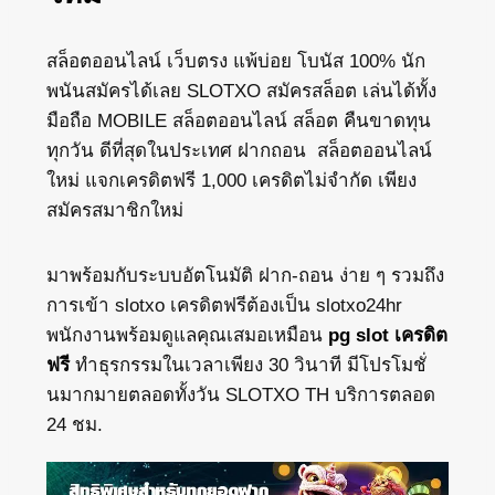
สล็อตออนไลน์ เว็บตรง แพ้บ่อย โบนัส 100% นัก
พนันสมัครได้เลย SLOTXO สมัครสล็อต เล่นได้ทั้ง
มือถือ MOBILE สล็อตออนไลน์ สล็อต คืนขาดทุน
ทุกวัน ดีที่สุดในประเทศ ฝากถอน สล็อตออนไลน์
ใหม่ แจกเครดิตฟรี 1,000 เครดิตไม่จำกัด เพียง
สมัครสมาชิกใหม่
มาพร้อมกับระบบอัตโนมัติ ฝาก-ถอน ง่าย ๆ รวมถึง
การเข้า slotxo เครดิตฟรีต้องเป็น slotxo24hr
พนักงานพร้อมดูแลคุณเสมอเหมือน
pg slot เครดิต
ฟรี
ทำธุรกรรมในเวลาเพียง 30 วินาที มีโปรโมชั่
นมากมายตลอดทั้งวัน SLOTXO TH บริการตลอด
24 ชม.