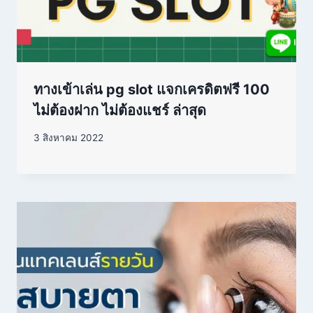
ทางเข้าเล่น pg slot แจกเครดิตฟรี 100
ไม่ต้องฝาก ไม่ต้องแชร์ ล่าสุด
3 สิงหาคม 2022