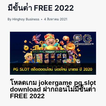
มีขั้นต่ํา FREE 2022
By
Hinghoy Business
4 สิงหาคม 2021
โหลดเกม jokergame pg slot
download ฝากถอนไม่มีขั้นต่ํา
FREE 2022