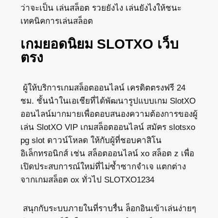
ว่าจะเป็น เล่นสล็อต รวยยังไง เล่นยังไงให้ชนะ
เทคนิคการเล่นสล็อต
เกมยอดนิยม SLOTXO เว็บ
ตรง
ผู้ให้บริการเกมสล็อตออนไลน์ เครดิตตรงฟรี 24
ชม. ชั้นนำในเอเชียที่ได้พัฒนารูปแบบเกม SlotXO
ออนไลน์มากมายเพื่อตอบสนองความต้องการของผู้
เล่น SlotXO VIP เกมสล็อตออนไลน์ สมัคร slotsxo
pg slot ดาวน์โหลด ให้กับผู้ที่ชอบคาสิโน
อิเล็กทรอนิกส์ เช่น สล็อตออนไลน์ xo สล็อต z เพื่อ
เปิดประสบการณ์ใหม่ที่ไม่ซ้ำซากจำเจ แตกต่าง
จากเกมสล็อต ox ทั่วไป SLOTXO1234
สนุกกับระบบภายในที่ราบรื่น ล็อกอินเข้าเล่นง่ายๆ