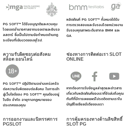
ผลิตภัณฑ์ PG SOFT™ ทั้งหมดได้รับ
PG SOFT™ ได้รับอนุญาติและควบคุม
การตรวจสอบและรับรองโดยหน่วยงาน
โดยเขตอำนาจศาลจากมอลตาและยิบรอ
รับรองคุณภาพระดับสากล BMM และ
ลสตาร์ ซึ่งเป็นไปตามข้อกำหนดด้านกฏ
GA.
ระเบียบที่เข้มงวดของยุโรป.
ความรับผิดชอบต่อสังคม
ช่องทางการติดต่อเรา SLOT
สล็อต ออนไลน์
ONLINE
PG SOFT™ ปฏิบัติตามอย่างเคร่งครัด
หากต้องการรับข้อมูลล่าสุดและข่าวสาร
ต่อความรับผิดชอบต่อสังคม ในการเข้า
เกี่ยวกับผลิตภัณฑ์ของเราที่จัดส่งถึงคุณ
สู่เว็บไซต์ของ PG SOFT™ คุณต้องอยู่
ทันทีที่มีการเผยแพร่โปรดติดตามเราใน
ในขีด จำกัด อายุทางกฎหมายของ
บัญชีโซเชียลมีเดียของเรา
ประเทศของคุณ
การออกงานและนิทรรศการ
การคุ้มครองทางด้านลิขสิทธิ์
PGSLOT
SLOT PG