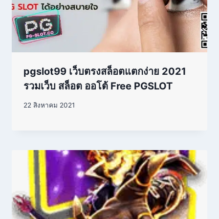
pgslot99 เว็บตรงสล็อตแตกง่าย 2021
รวมเว็บ สล็อต ออโต้ Free PGSLOT
22 สิงหาคม 2021