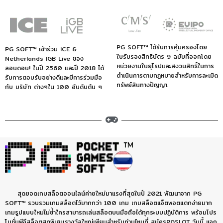
PG SOFT™ ได้รับการคุ้มครองโดย
PG SOFT™ เข้าร่วม ICE &
ใบรับรองสิทธิบัตร 9 ฉบับที่ออกโดย
Netherlands IGB Live ของ
หน่วยงานในยุโรปและสงวนสิทธิ์ในการ
ลอนดอน! ในปี 2560 และปี 2018 ได้
ดำเนินการตามกฎหมายสำหรับการละเมิด
รับการตอบรับอย่างดีและมีการร่วมมือ
ทรัพย์สินทางปัญญา.
กับ บริษัท ต่างๆใน 100 อันดับต้น ๆ
สุดยอดเกมสล็อตออนไลน์ค่ายใหม่มาแรงที่สุดในปี 2021 พัฒนาจาก PG
SOFT™ รวบรวมเกมสล็อตไว้มากกว่า 100 เกม เกมสล็อตแจ็ตพอตแตกง่ายมาก
เกมรูปแบบใหม่ไม่ซ้ำใครสามารถเล่นสล็อตบนมือถือได้ทุกระบบปฏิบัติการ พร้อมโปร
โมชั่นพีจีสล็อตสุดพิเศษรางวัลใหญ่เพียบสำหรับท่านไหนที่ สมัครPGSLOT วันนี้ แจก