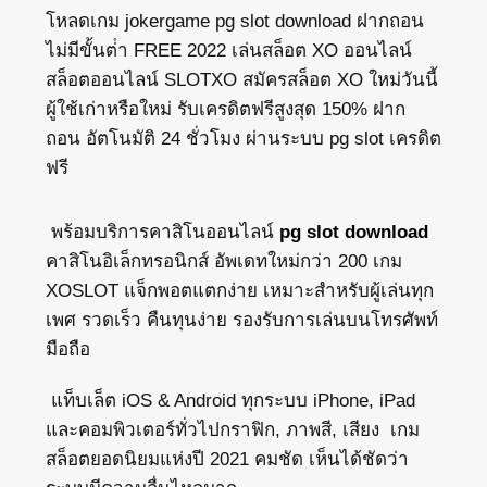
โหลดเกม jokergame pg slot download ฝากถอน
ไม่มีขั้นต่ํา FREE 2022 เล่นสล็อต XO ออนไลน์
สล็อตออนไลน์ SLOTXO สมัครสล็อต XO ใหม่วันนี้
ผู้ใช้เก่าหรือใหม่ รับเครดิตฟรีสูงสุด 150% ฝาก
ถอน อัตโนมัติ 24 ชั่วโมง ผ่านระบบ pg slot เครดิต
ฟรี
พร้อมบริการคาสิโนออนไลน์
pg slot download
คาสิโนอิเล็กทรอนิกส์ อัพเดทใหม่กว่า 200 เกม
XOSLOT แจ็กพอตแตกง่าย เหมาะสำหรับผู้เล่นทุก
เพศ รวดเร็ว คืนทุนง่าย รองรับการเล่นบนโทรศัพท์
มือถือ
แท็บเล็ต iOS & Android ทุกระบบ iPhone, iPad
และคอมพิวเตอร์ทั่วไป
กราฟิก, ภาพสี, เสียง เกม
สล็อตยอดนิยมแห่งปี 2021 คมชัด เห็นได้ชัดว่า