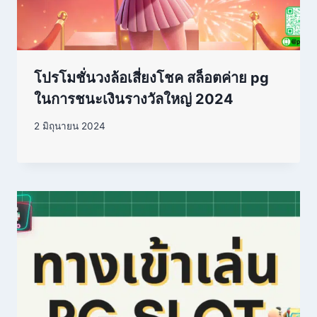
โปรโมชั่นวงล้อเสี่ยงโชค สล็อตค่าย pg
ในการชนะเงินรางวัลใหญ่ 2024
2 มิถุนายน 2024