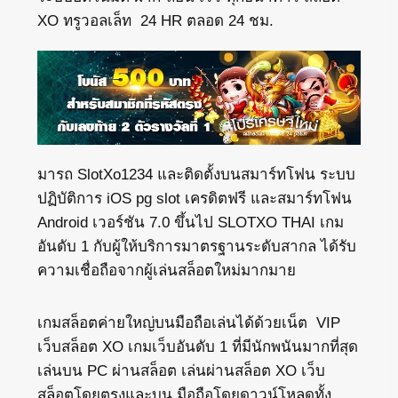
XO ทรูวอลเล็ท 24 HR ตลอด 24 ชม.
มารถ SlotXo1234 และติดตั้งบนสมาร์ทโฟน ระบบ
ปฏิบัติการ iOS pg slot เครดิตฟรี และสมาร์ทโฟน
Android เวอร์ชัน 7.0 ขึ้นไป SLOTXO THAI เกม
อันดับ 1 กับผู้ให้บริการมาตรฐานระดับสากล ได้รับ
ความเชื่อถือจากผู้เล่นสล็อตใหม่มากมาย
เกมสล็อตค่ายใหญ่บนมือถือเล่นได้ด้วยเน็ต VIP
เว็บสล็อต XO เกมเว็บอันดับ 1 ที่มีนักพนันมากที่สุด
เล่นบน PC ผ่านสล็อต เล่นผ่านสล็อต XO เว็บ
สล็อตโดยตรงและบน มือถือโดยดาวน์โหลดทั้ง