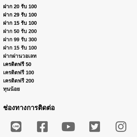
ฝาก 20 รับ 100
ฝาก 29 รับ 100
ฝาก 15 รับ 100
ฝาก 50 รับ 200
ฝาก 99 รับ 300
ฝาก 15 รับ 100
ฝากผ่านวอเลท
เครดิตฟรี 50
เครดิตฟรี 100
เครดิตฟรี 200
ทุนน้อย
ช่องทางการติดต่อ