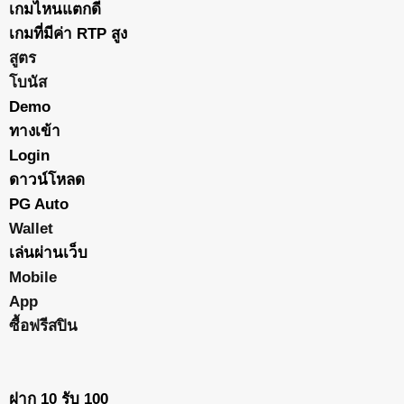
เกมไหนแตกดี
เกมที่มีค่า RTP สูง
สูตร
โบนัส
Demo
ทางเข้า
Login
ดาวน์โหลด
PG Auto
Wallet
เล่นผ่านเว็บ
Mobile
App
ซื้อฟรีสปิน
ฝาก 10 รับ 100