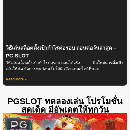
วิธีเล่นสล็อตตั้งเป้ากำไรต่อรอบ ถอนต่อวันล่าสุด –
PG SLOT
วิธีเล่นสล็อตตั้งเป้ากำไรต่อรอบ ถอนได้จริง มือใหม่ควรตั้งเป้า
เล่นให้ชัด จัดการทุนก่อนเริ่มให้ดี เลือกเกมสไตล์ที่ชอบ
Read More »
PGSLOT ทดลองเล่น โปรโมชั่น
สุดเด็ด มีอัพเดตให้ทุกวัน