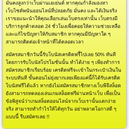
มั่นคงสูงกว่าเว็บผ่านเอเย่นต์ หากคุณกำลังมองหา
เว็บไซต์พนันออนไลน์ที่ปลอดภัย มั่นคง และได้เงินจริง
เราขอแนะนำให้คุณเลือกเล่นเว็บตรงเท่านั้น เว็บตรงมี
บริการลูกค้าตลอด 24 ชั่วโมงเพื่อคอยให้ความช่วยเหลือ
และแก้ไขปัญหาให้กับสมาชิก หากคุณมีปัญหาใด ๆ
สามารถติดต่อเจ้าหน้าที่ได้ตลอดเวลา
สมัครสมาชิกวันนี้รับโบนัสเครดิตฟรีัไปเลย 50% ทันที
โดยการรับโบนัสโปรโมชั่นนั้น ทำได้ง่าย ๆ เพียงทำการ
สมัครสมาชิกเรียบร้อย เครดิตฟรีจะเข้าในกระเป๋าเงินใน
ระบบทันที ขั้นตอนไม่ยุ่งยากเลยเพียงแค่นี้ก็ได้รับเครดิต
โบนัสฟรีได้แล้ว
หากยังไม่สมัครสมาชิกทางเว็บพีจีสล็อต
ยังสามารถทดลองเล่นเกมสล็อตฟรีผ่านหน้าเว็บ เพื่อเป็น
ข้อพิสูจน์ว่าเกมสล็อตออนไลน์จากเว็บเรานั้นแตกง่าย
จริง สามารถทำกำไรให้ได้ทุกวัน อย่าพลาดโอกาสดี ๆ
แบบนี้ รีบสมัครเลย !!