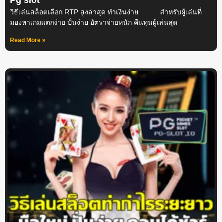
Pg slot
วิธีเล่นสล็อตเลือก RTP สูงล่าสุด ทำเงินง่าย สำหรับผู้เล่นที่
มองหาเกมแตกง่าย ปั่นง่าย อัตราจ่ายหนัก คืนทุนผู้เล่นสุด
Read More »