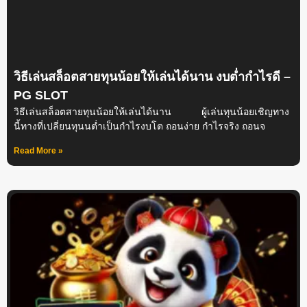
วิธีเล่นสล็อตสายทุนน้อยให้เล่นได้นาน งบต่ำกำไรดี –
PG SLOT
วิธีเล่นสล็อตสายทุนน้อยให้เล่นได้นาน ผู้เล่นทุนน้อยเชิญทาง
นี้ทางที่เปลี่ยนทุนนต่ำเป็นกำไรงบโต ถอนง่าย กำไรจริง ถอนจ
Read More »