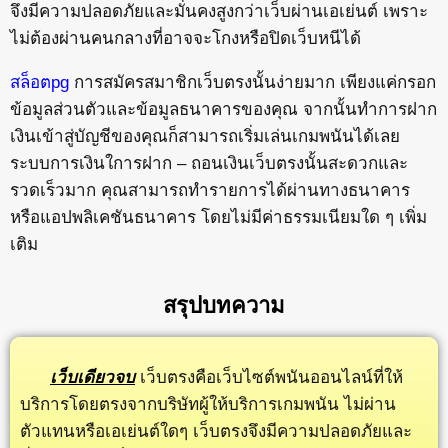
จึงมีความปลอดภัยและมั่นคงสูงกว่าเว็บผ่านเอเย่นต์ เพราะ
ไม่ต้องผ่านคนกลางที่อาจจะโกงหรือปิดเว็บหนีได้
สล็อตpg
การสมัครสมาชิกเว็บตรงนั้นง่ายมาก เพียงแค่กรอก
ข้อมูลส่วนตัวและข้อมูลธนาคารของคุณ จากนั้นทำการฝาก
เงินเข้าสู่บัญชีของคุณก็สามารถเริ่มเล่นเกมพนันได้เลย
ระบบการเงินใการฝาก – ถอนเงินเว็บตรงนั้นสะดวกและ
รวดเร็วมาก คุณสามารถทำรายการได้ผ่านทางธนาคาร
หรือแอปพลิเคชันธนาคาร โดยไม่มีค่าธรรมเนียมใด ๆ เพิ่ม
เติม
สรุปบทความ​
เว็บเดียวจบ
เว็บตรงคือเว็บไซต์พนันออนไลน์ที่ให้
บริการโดยตรงจากบริษัทผู้ให้บริการเกมพนัน ไม่ผ่าน
ตัวแทนหรือเอเย่นต์ใดๆ เว็บตรงจึงมีความปลอดภัยและ