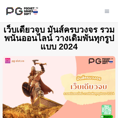
เว็บเดียวจบ มันส์ครบวงจร รวม
พนันออนไลน์ วางเดิมพันทุกรูป
แบบ 2024