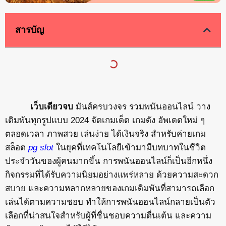
สารบัญ
เว็บเดียวจบ
มันส์ครบวงจร รวมพนันออนไลน์ วาง
เดิมพันทุกรูปแบบ 2024 จัดเกมเด็ด เกมดัง อัพเดตใหม่ ๆ
ตลอดเวลา ภาพสวย เล่นง่าย ได้เงินจริง สำหรับ
ค่าย
เกม
สล็อต
pg slot
ในยุคที่เทคโนโลยีเข้ามามีบทบาทในชีวิต
ประจำวันของผู้คนมากขึ้น การพนันออนไลน์ก็เป็นอีกหนึ่ง
กิจกรรมที่ได้รับความนิยมอย่างแพร่หลาย ด้วยความสะดวก
สบาย และความหลากหลายของเกมเดิมพันที่สามารถเลือก
เล่นได้ตามความชอบ ทำให้การพนันออนไลน์กลายเป็นตัว
เลือกที่น่าสนใจสำหรับผู้ที่ชื่นชอบความตื่นเต้น และความ