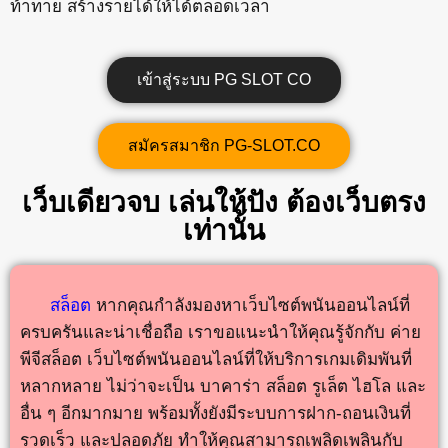
ท้าทาย สร้างรายได้ให้ได้ตลอดเวลา
เข้าสู่ระบบ PG SLOT CO
สมัครสมาชิก PG-SLOT.CO
เว็บเดียวจบ เล่นให้ปัง ต้องเว็บตรง
เท่านั้น
สล็อต
หากคุณกำลังมองหาเว็บไซต์พนันออนไลน์ที่
ครบครันและน่าเชื่อถือ เราขอแนะนำให้คุณรู้จักกับ ค่าย
พีจีสล็อต เว็บไซต์พนันออนไลน์ที่ให้บริการเกมเดิมพันที่
หลากหลาย ไม่ว่าจะเป็น บาคาร่า สล็อต รูเล็ต ไฮโล และ
อื่น ๆ อีกมากมาย พร้อมทั้งยังมีระบบการฝาก-ถอนเงินที่
รวดเร็ว และปลอดภัย ทำให้คุณสามารถเพลิดเพลินกับ