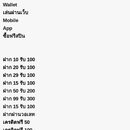
Wallet
เล่นผ่านเว็บ
Mobile
App
ซื้อฟรีสปิน
ฝาก 10 รับ 100
ฝาก 20 รับ 100
ฝาก 29 รับ 100
ฝาก 15 รับ 100
ฝาก 50 รับ 200
ฝาก 99 รับ 300
ฝาก 15 รับ 100
ฝากผ่านวอเลท
เครดิตฟรี 50