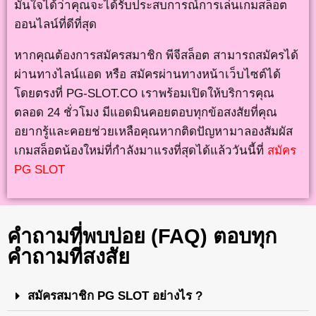
มั่นใจได้ว่าคุณจะได้รับประสบการณ์การเล่นเกมสล็อต
ออนไลน์ที่ดีที่สุด
หากคุณต้องการสมัครสมาชิก พีจีสล็อต สามารถสมัครได้
ผ่านทางไลน์แอด หรือ สมัครผ่านทางหน้าเว็บไซต์ได้
โดยตรงที่ PG-SLOT.CO เราพร้อมเปิดให้บริการคุณ
ตลอด 24 ชั่วโมง มีแอดมินคอยตอบทุกข้อสงสัยที่คุณ
อยากรู้และคอยช่วยเหลือคุณหากติดปัญหามาลองสัมผัส
เกมสล็อตน้องใหม่ที่กำลังมาแรงที่สุดได้แล้ววันนี้ที่
สมัคร
PG SLOT
คำถามที่พบบ่อย (FAQ) ตอบทุก
คำถามที่สงสัย
สมัครสมาชิก PG SLOT อย่างไร ?