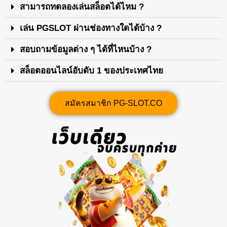
สามารถทดลองเล่นสล็อตได้ไหม ?
เล่น PGSLOT ผ่านช่องทางใดได้บ้าง ?
สอบถามข้อมูลต่าง ๆ ได้ที่ไหนบ้าง ?
สล็อตออนไลน์อับดับ 1 ของประเทศไทย
สมัครสมาชิก PG-SLOT.CO