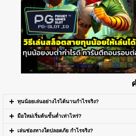
ค
ทุนน้อยเล่นอย่างไรได้นานกำไรจริง?
มือใหม่เริ่มต้นขั้นต่ำเท่าไหร่?
เล่นช่องทางใดปลอดภัย กำไรจริง?