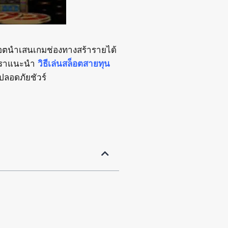
อตนำเสนเกมช่องทางสร้ารายได้
ิงเราแนะนำ
วิธีเล่นสล็อตสายทุน
ปลอดภัยชัวร์