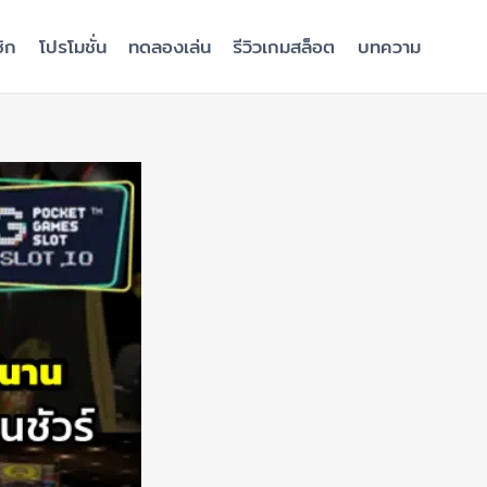
ิก
โปรโมชั่น
ทดลองเล่น
รีวิวเกมสล็อต
บทความ