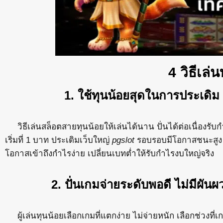
4 วิธีเล่
1. ใช้ทุนน้อยสุดในการประเดิม
วิธีเล่นสล็อตสายทุนน้อยให้เล่นได้นาน ปั่นได้ต่อเนื่องรับก
เริ่มที่ 1 บาท ประเดิมเว็บใหญ่
pgslot
รอบรอบมีโอกาสชนะสูง โ
โอกาสเข้าถึงกำไรง่าย เปลี่ยนเบทต่ำให้รับกำไรงบใหญ่จริง
2. ปั่นเกมจ่ายระดับพอดี ไม่มีผันผ
ผู้เล่นทุนน้อยเลือกเกมที่แตกง่าย ไม่จ่ายหนัก เลือกช่วงที่เ