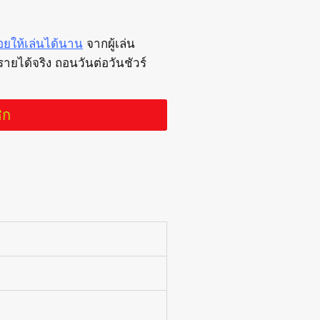
อยให้เล่นได้นาน
จากผู้เล่น
ยได้จริง ถอนวันต่อวันชัวร์
ิก