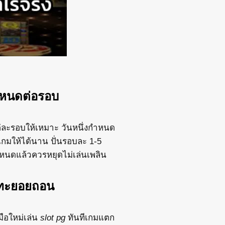
ำหนดต่อรอบ
ละรอบให้เหมาะ วันหนึ่งกำหนด
เกมให้ได้นาน ปั่นรอบละ 1-5
หนดแล้วควรหยุดไม่เล่นเพลิน
ย ทะยอยถอน
ือใหม่เล่น
slot pg
ทันทีเกมแตก