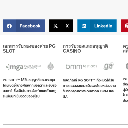
Facebook
X
LinkedIn
เอกสารรับรองของค่าย PG
การรับรองและอนุญาติ
คว
SLOT
CASINO
สล
PG 
PG SOFT™ ได้รับอนุญาติและควบคุม
ผลิตภัณฑ์ PG SOFT™ ทั้งหมดได้รับ
ต่อ
โดยเขตอำนาจศาลจากมอลตาและยิบรอ
การตรวจสอบและรับรองโดยหน่วยงาน
สู่
ลสตาร์ ซึ่งเป็นไปตามข้อกำหนดด้านกฏ
รับรองคุณภาพระดับสากล BMM และ
ในข
ระเบียบที่เข้มงวดของยุโรป.
GA.
ปร