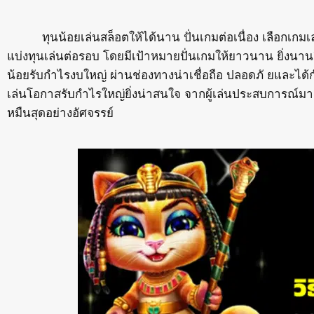
ทุนน้อยเล่นสล็อตให้ได้นาน ปั่นเกมต่อเนื่อง เลือกเกมเล
แบ่งทุนเล่นต่อรอบ โดยมีเป้าหมายปั่นเกมให้ยาวนาน ยิ่งนานยิ่ง
น้อยรับกำไรงบใหญ่ ผ่านช่องทางน่าเชื่อถือ ปลอดภั ยและได้ก
เล่นโอกาสรับกำไรใหญ่ยิ่งน่าสนใจ จากผู้เล่นประสบการณ์มา
หมืนสุดอย่างอัศจรรย์