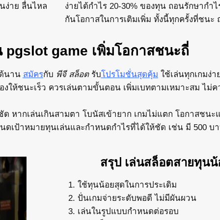
นง่าย ลื่นไหล
ง่ายได้กำไร 20-30% ของทุน ถอนรักษากำไ
กันโอกาสในการเติมเพิ่ม ทั้งนี้ทุกครั้งที่ชน
่น pgslot game เพิ่มโอกาสชนะถี่
นได้นาน
สมัคร
กับ
พีจี สล็อต
รับ
โปรโมชั่นสุดคุ้ม
ใช้เล่นทุกเกมง่
่งตัวเองให้ชนะเร็ว ควรเล่นตามขั้นตอน เพิ่มเบทตามเหมาะสม ไ
ให้ชัด หากเล่นเกินสามตา โบนัสเข้ายาก เกมไม่แตก โอกาสชนะแ
หนดเป้าหมายทุนเล่นและกำหนดกำไรที่ได้ให้ชัด เช่น มี 500 บา
สรุป เล่นสล็อตสายทุนน้
ใช้ทุนน้อยสุดในการประเดิม
ปั่นเกมจ่ายระดับพอดี ไม่มีผันผวน
เล่นในรูปแบบกำหนดต่อรอบ