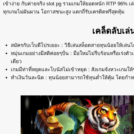
เข้าง่าย กับค่ายจริง slot pg รวมเกมให้ยอดหนัก RTP 96% เล่
ทุกเกมไม่ผันผวน โอกาสชนะสูง แตกถี่รับเครดิตฟรีสุดทุ้ม
เคล็ดลับเล
สมัครกับเว็บดีโปรเยอะ : วิธีเล่นสล็อตสายทุนน้อยให้เล่
หมุ่นเกมอย่างมีสติค่อยๆปั่น : มือใหม่ไม่รีบร้อนหรือเร
เดียว
เกมมีท่าที่หยุดและโบนัสไม่เข้าหยุด : สังเกมจังหวะเกม
ทำเงินวันละนิด : ทุนน้อยสามารถใช้ทุนต่ำให้คุ้ม โดยกำ