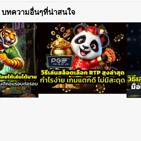
บทความอื่นๆที่น่าสนใจ