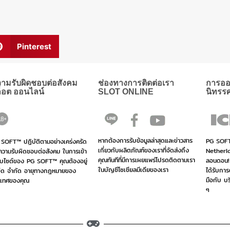
Pinterest
ามรับผิดชอบต่อสังคม
ช่องทางการติดต่อเรา
การอ
็อต ออนไลน์
SLOT ONLINE
นิทรร
หากต้องการรับข้อมูลล่าสุดและข่าวสาร
PG SOFT
SOFT™ ปฏิบัติตามอย่างเคร่งครัด
เกี่ยวกับผลิตภัณฑ์ของเราที่จัดส่งถึง
Netherl
ความรับผิดชอบต่อสังคม ในการเข้า
คุณทันทีที่มีการเผยแพร่โปรดติดตามเรา
ลอนดอน!
เว็บไซต์ของ PG SOFT™ คุณต้องอยู่
ในบัญชีโซเชียลมีเดียของเรา
ได้รับกา
ีด จำกัด อายุทางกฎหมายของ
มือกับ บ
ะเทศของคุณ
ๆ