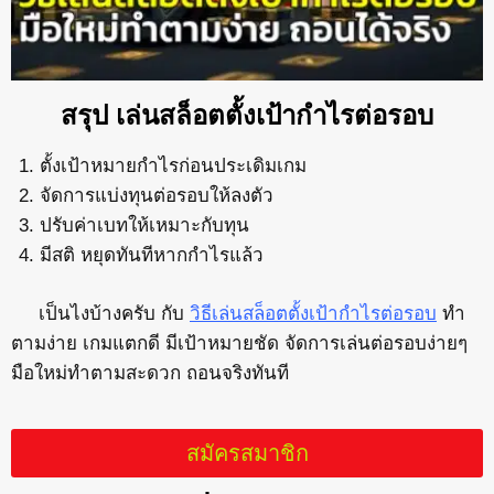
สรุป เล่นสล็อตตั้งเป้ากำไรต่อรอบ
ตั้งเป้าหมายกำไรก่อนประเดิมเกม
จัดการแบ่งทุนต่อรอบให้ลงตัว
ปรับค่าเบทให้เหมาะกับทุน
มีสติ หยุดทันทีหากกำไรแล้ว
เป็นไงบ้างครับ กับ
วิธีเล่นสล็อตตั้งเป้ากำไรต่อรอบ
ทำ
ตามง่าย เกมแตกดี มีเป้าหมายชัด จัดการเล่นต่อรอบง่ายๆ
มือใหม่ทำตามสะดวก ถอนจริงทันที
สมัครสมาชิก