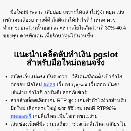
มือใหม่มักพลาด เสียบ่อย เพราะได้แล้วไม่รู้จักหยุด เล่น
เพลินจนเสียงบ ทางที่ดี มีสติเล่นได้กำไรที่กำหนด ควร
ทำการถอนส่วนนั้นออก และหากเสียในสัดส่วนที่ 30%-40%
ของทุน ควรพักเล่น เพื่อรักษาทุนได้นานขึ้น
แนะนำเคล็ดลับทำเงิน pgslot
สำหรับมือใหม่ถอนจริง
สมัครเว็บแม่ตรง มั่นคงกว่า : วิธีเล่นสล็อตตั้งเป้ากำไร
ต่อรอบ มือใหม่
สมัคร
เว็บตรง
pgslot
เว็บฮอต มั่นคง
เล่นง่าย กำไรดี การันตีปลอดภัยชัวร์
สายล่าสล็อตเลือกเกม RTP สูง : เกมทำกำไรง่ายสำหรับ
มือใหม่ เลือกค่ายใหญ่
slot พีจี
เกมแตกดี RTP96%
ทดลองฟรี
เกมลื่นไหล เพิ่มโอกาสชนะง่าย
เล่นช่องเน็ตดีมีความเสถียร : ช่วงเน็ตลื่นไหล เสถียร ไม่