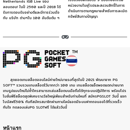
Netherlands IGB Live ของ
หน่วยงานในยุโรปและสงวนสิทธิ์ในการ
ลอนดอน! ในปี 2560 และปี 2018 ได้
ดำเนินการตามกฎหมายสำหรับการละเมิด
รับการตอบรับอย่างดีและมีการร่วมมือ
ทรัพย์สินทางปัญญา.
กับ บริษัท ต่างๆใน 100 อันดับต้น ๆ
สุดยอดเกมสล็อตออนไลน์ค่ายใหม่มาแรงที่สุดในปี 2021 พัฒนาจาก PG
SOFT™ รวบรวมเกมสล็อตไว้มากกว่า 100 เกม เกมสล็อตแจ็ตพอตแตกง่ายมาก
เกมรูปแบบใหม่ไม่ซ้ำใครสามารถเล่นสล็อตบนมือถือได้ทุกระบบปฏิบัติการ พร้อมโปร
โมชั่นพีจีสล็อตสุดพิเศษรางวัลใหญ่เพียบสำหรับท่านไหนที่ สมัครPGSLOT วันนี้ แจก
โบนัสฟรี50% ทันทีสมัครสมาชิกผ่านทางไลน์แอดมีระบบฝากถอนออโต้ที่รวดเร็ว
ทันใจ ทดลองเล่นPG SLOTฟรี ได้แล้ววันนี้
หน้าแรก