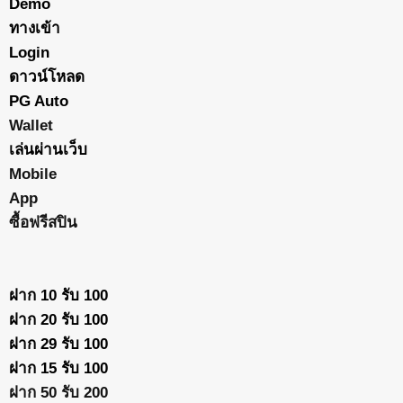
Demo
ทางเข้า
Login
ดาวน์โหลด
PG Auto
Wallet
เล่นผ่านเว็บ
Mobile
App
ซื้อฟรีสปิน
ฝาก 10 รับ 100
ฝาก 20 รับ 100
ฝาก 29 รับ 100
ฝาก 15 รับ 100
ฝาก 50 รับ 200