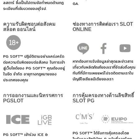
ลสตาร์ ซึ่งเป็นไปตามข้อกำหนดด้านกฏ
GA.
ระเบียบที่เข้มงวดของยุโรป.
ความรับผิดชอบต่อสังคม
ช่องทางการติดต่อเรา SLOT
สล็อต ออนไลน์
ONLINE
PG SOFT™ ปฏิบัติตามอย่างเคร่งครัด
หากต้องการรับข้อมูลล่าสุดและข่าวสาร
ต่อความรับผิดชอบต่อสังคม ในการเข้า
เกี่ยวกับผลิตภัณฑ์ของเราที่จัดส่งถึงคุณ
สู่เว็บไซต์ของ PG SOFT™ คุณต้องอยู่
ทันทีที่มีการเผยแพร่โปรดติดตามเราใน
ในขีด จำกัด อายุทางกฎหมายของ
บัญชีโซเชียลมีเดียของเรา
ประเทศของคุณ
การออกงานและนิทรรศการ
การคุ้มครองทางด้านลิขสิทธิ์
PGSLOT
SLOT PG
PG SOFT™ ได้รับการคุ้มครองโดย
PG SOFT™ เข้าร่วม ICE &
ใบรับรองสิทธิบัตร 9 ฉบับที่ออกโดย