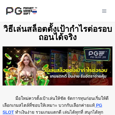
วิธีเล่นสล็อตตั้งเป้ากำไรต่อรอบ
ถอนได้จริง
มือใหม่ควรตั้งเป้าเล่นให้ชัด จัดการทุนก่อนเริ่มให้ดี
เลือกเกมสไตล์ที่ชอบให้เหมาะ บวกกับเลือกค่ายแท้
PG
SLOT
ทำเงินง่าย รวมเกมแตกดี เล่นได้ทุกที่ สนุกได้ทุก