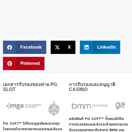
Facebook
X
LinkedIn
Pinterest
เอกสารรับรองของค่าย PG
การรับรองและอนุญาติ
SLOT
CASINO
ผลิตภัณฑ์ PG SOFT™ ทั้งหมดได้รับ
PG SOFT™ ได้รับอนุญาติและควบคุม
การตรวจสอบและรับรองโดยหน่วยงาน
โดยเขตอำนาจศาลจากมอลตาและยิบรอ
รับรองคุณภาพระดับสากล BMM และ