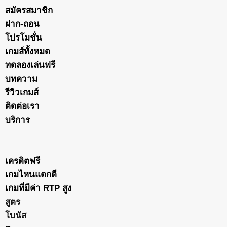
สมัครสมาชิก
ฝาก-ถอน
โปรโมชั่น
เกมส์ทั้งหมด
ทดลองเล่นฟรี
บทความ
รีวิวเกมส์
ติดต่อเรา
บริการ
เครดิตฟรี
เกมไหนแตกดี
เกมที่มีค่า RTP สูง
สูตร
โบนัส