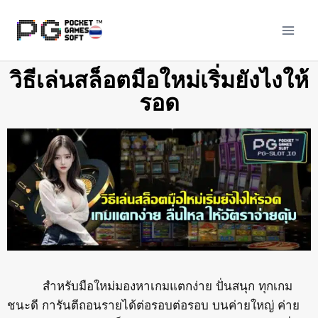
วิธีเล่นสล็อตมือใหม่เริ่มยังไงให้
รอด
สำหรับมือใหม่มองหาเกมแตกง่าย ปั่นสนุก ทุกเกม
ชนะดี การันตีถอนรายได้ต่อรอบต่อรอบ บนค่ายใหญ่ ค่าย