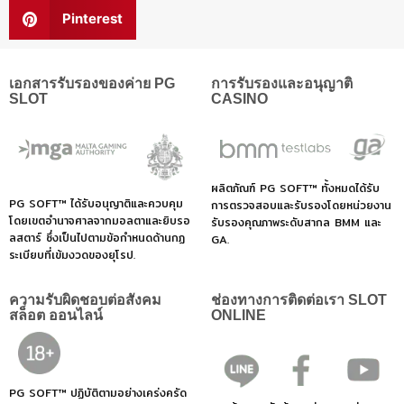
Pinterest
เอกสารรับรองของค่าย PG
การรับรองและอนุญาติ
SLOT
CASINO
ผลิตภัณฑ์ PG SOFT™ ทั้งหมดได้รับ
PG SOFT™ ได้รับอนุญาติและควบคุม
การตรวจสอบและรับรองโดยหน่วยงาน
โดยเขตอำนาจศาลจากมอลตาและยิบรอ
รับรองคุณภาพระดับสากล BMM และ
ลสตาร์ ซึ่งเป็นไปตามข้อกำหนดด้านกฏ
GA.
ระเบียบที่เข้มงวดของยุโรป.
ความรับผิดชอบต่อสังคม
ช่องทางการติดต่อเรา SLOT
สล็อต ออนไลน์
ONLINE
PG SOFT™ ปฏิบัติตามอย่างเคร่งครัด