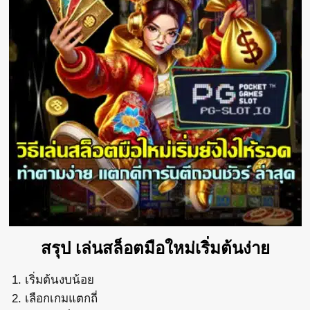
สรุป เล่นสล็อตมือใหม่เริ่มต้นง่าย
เริ่มต้นงบน้อย
เลือกเกมแตกถี่