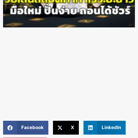
Facebook
X
LinkedIn