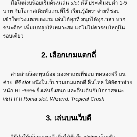
มือใหม่งบน้อยเริ่มต้นนเล่น
slot พีจี
ประเดิมงบต่ำ 1-5
บาท กับโอกาสเดิมพันเกมที่ใช้ เรียนรู้อัตราจ่ายที่ชอบ
เข้าใจช่วงแตกของเกม เล่นได้ทุกที่ สนุกได้ทุกเวลา หาก
ชนะติดๆ เพิ่มเบทสูงให้เหมาะสม แต่ไม่ไม่ควรงบใหญ่ใน
รอบเดียว
2. เลือกเกมแตกถี่
สายล่าสล็อตทุนน้อย มองหาเกมที่ชอบ ทดลองฟรี บน
ค่าย
พีจี slot
หนึ่งในเว็บรวมเกมแตกดี ลื่นไหล ให้อัตราจ่าย
หนัก RTP96% ยิ่งเล่นยิ่งสนุก และตื่นเต้นกับโอกาสชนะ
เช่น เกม
Roma slot, Wizarrd, Tropical Crush
3. เล่นบนเว็บดี