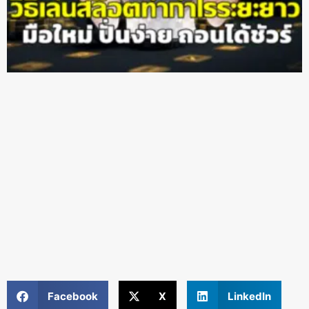
Facebook
X
LinkedIn