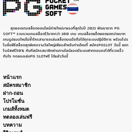
สุดยอดเกมสล็อตออนไลน์ค่ายใหม่มาแรงที่สุดในปี 2021 พัฒนาจาก PG
SOFT™ รวบรวมเกมสล็อตไว้มากกว่า 100 เกม เกมสล็อตแจ็ตพอตแตกง่ายมาก
เกมรูปแบบใหม่ไม่ซ้ำใครสามารถเล่นสล็อตบนมือถือได้ทุกระบบปฏิบัติการ พร้อมโปร
โมชั่นพีจีสล็อตสุดพิเศษรางวัลใหญ่เพียบสำหรับท่านไหนที่ สมัครPGSLOT วันนี้ แจก
โบนัสฟรี50% ทันทีสมัครสมาชิกผ่านทางไลน์แอดมีระบบฝากถอนออโต้ที่รวดเร็ว
ทันใจ ทดลองเล่นPG SLOTฟรี ได้แล้ววันนี้
หน้าแรก
สมัครสมาชิก
ฝาก-ถอน
โปรโมชั่น
เกมส์ทั้งหมด
ทดลองเล่นฟรี
บทความ