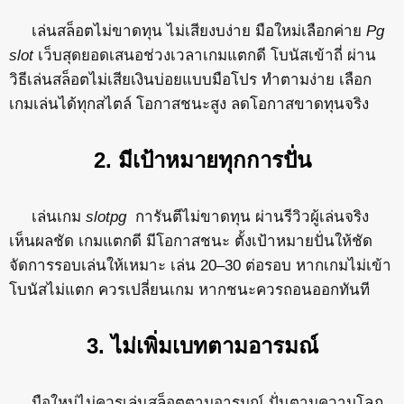
เล่นสล็อตไม่ขาดทุน ไม่เสียงบง่าย มือใหม่เลือกค่าย
Pg
slot
เว็บสุดยอดเสนอช่วงเวลาเกมแตกดี โบนัสเข้าถี่ ผ่าน
วิธีเล่นสล็อตไม่เสียเงินบ่อยแบบมือโปร ทำตามง่าย เลือก
เกมเล่นได้ทุกสไตล์ โอกาสชนะสูง ลดโอกาสขาดทุนจริง
2. มีเป้าหมายทุกการปั่น
เล่นเกม
slotpg
การันตีไม่ขาดทุน ผ่านรีวิวผู้เล่นจริง
เห็นผลชัด เกมแตกดี มีโอกาสชนะ ตั้งเป้าหมายปั่นให้ชัด
จัดการรอบเล่นให้เหมาะ เล่น 20–30 ต่อรอบ หากเกมไม่เข้า
โบนัสไม่แตก ควรเปลี่ยนเกม หากชนะควรถอนออกทันที
3. ไม่เพิ่มเบทตามอารมณ์
มือใหม่ไม่ควรเล่นสล็อตตามอารมณ์ ปั่นตามความโลภ