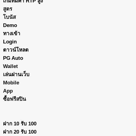
เกมที่มีค่า RTP สูง
สูตร
โบนัส
Demo
ทางเข้า
Login
ดาวน์โหลด
PG Auto
Wallet
เล่นผ่านเว็บ
Mobile
App
ซื้อฟรีสปิน
ฝาก 10 รับ 100
ฝาก 20 รับ 100