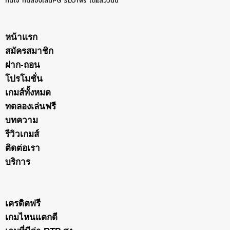
ทันใจ ทดลองเล่นPG SLOTฟรี ได้แล้ววันนี้
หน้าแรก
สมัครสมาชิก
ฝาก-ถอน
โปรโมชั่น
เกมส์ทั้งหมด
ทดลองเล่นฟรี
บทความ
รีวิวเกมส์
ติดต่อเรา
บริการ
เครดิตฟรี
เกมไหนแตกดี