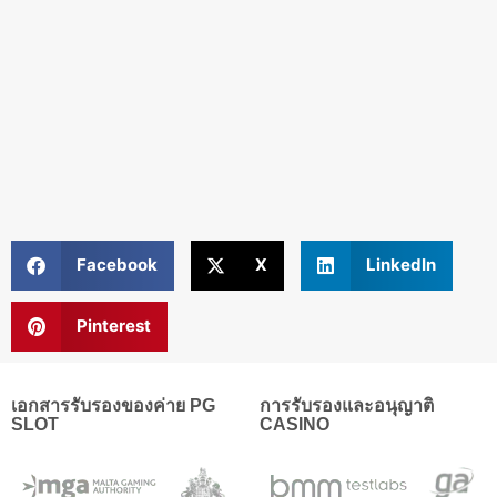
Facebook
X
LinkedIn
Pinterest
เอกสารรับรองของค่าย PG
การรับรองและอนุญาติ
SLOT
CASINO