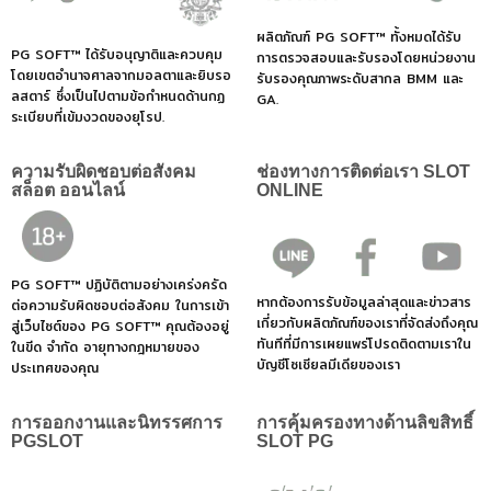
ผลิตภัณฑ์ PG SOFT™ ทั้งหมดได้รับ
PG SOFT™ ได้รับอนุญาติและควบคุม
การตรวจสอบและรับรองโดยหน่วยงาน
โดยเขตอำนาจศาลจากมอลตาและยิบรอ
รับรองคุณภาพระดับสากล BMM และ
ลสตาร์ ซึ่งเป็นไปตามข้อกำหนดด้านกฏ
GA.
ระเบียบที่เข้มงวดของยุโรป.
ความรับผิดชอบต่อสังคม
ช่องทางการติดต่อเรา SLOT
สล็อต ออนไลน์
ONLINE
PG SOFT™ ปฏิบัติตามอย่างเคร่งครัด
หากต้องการรับข้อมูลล่าสุดและข่าวสาร
ต่อความรับผิดชอบต่อสังคม ในการเข้า
เกี่ยวกับผลิตภัณฑ์ของเราที่จัดส่งถึงคุณ
สู่เว็บไซต์ของ PG SOFT™ คุณต้องอยู่
ทันทีที่มีการเผยแพร่โปรดติดตามเราใน
ในขีด จำกัด อายุทางกฎหมายของ
บัญชีโซเชียลมีเดียของเรา
ประเทศของคุณ
การออกงานและนิทรรศการ
การคุ้มครองทางด้านลิขสิทธิ์
PGSLOT
SLOT PG