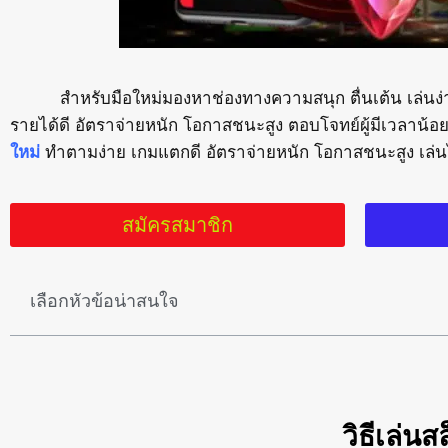
สำหรับมือใหม่มองหาช่องทางความสนุก ตื่นเต้น เล่นง่าย ปั่
รายได้ดี อัตราจ่ายหนัก โอกาสชนะสูง ตอบโจทย์ผู้มีเวลา
ใหม่
ทำตามง่าย เกมแตกดี อัตราจ่ายหนัก โอกาสชนะสูง เล่นได
สมัครสมาชิก
เลือกหัวข้อน่าสนใจ
วิธีเล่น