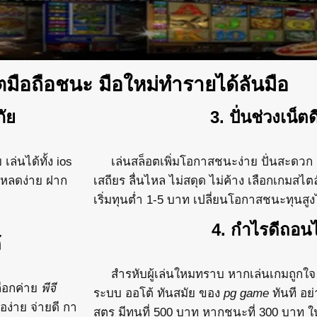
อตมือถือชนะ มือใหม่ทำรายได้ลันมือ
ัย
3. ปั่นช่วงเน็ต
ล่นได้ทั้ง ios
เล่นสล็อตเพิ่มโอกาสชนะง่าย ปั่นสะดวก มื
 โหลดง่าย ฝาก
เสถียร ลื่นไหล ไม่สดุด ไม่ค้าง เลือกเกมสไต
เริ่มทุนต่ำ 1-5 บาท เปลี่ยนโอกาสชนะทุนสูง
4. กำไรดีถอนไ
้
สำรหับผู้เล่นใหมทราบ หากเล่นเกมถูกใจ
ลือกค่าย
พีจี
ระบบ ออโต้ ทันสมัย ของ
pg game
ทันที อย
ง่าย จ่ายดี กา
สูตร มีทุนที่ 500 บาท หากชนะที่ 300 บาท