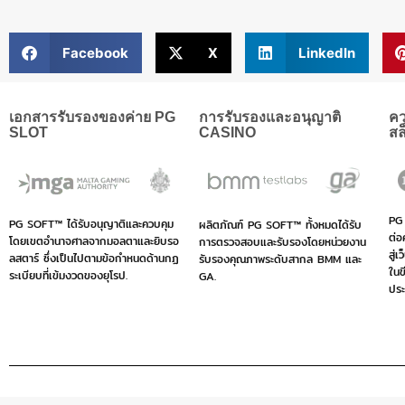
Facebook
X
LinkedIn
เอกสารรับรองของค่าย PG
การรับรองและอนุญาติ
คว
SLOT
CASINO
สล
PG 
PG SOFT™ ได้รับอนุญาติและควบคุม
ผลิตภัณฑ์ PG SOFT™ ทั้งหมดได้รับ
ต่อ
โดยเขตอำนาจศาลจากมอลตาและยิบรอ
การตรวจสอบและรับรองโดยหน่วยงาน
สู่
ลสตาร์ ซึ่งเป็นไปตามข้อกำหนดด้านกฏ
รับรองคุณภาพระดับสากล BMM และ
ในข
ระเบียบที่เข้มงวดของยุโรป.
GA.
ปร