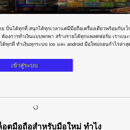
นได้ทุกที่ สนุกได้ทุกเวลาแค่มีมือถือเครื่องเดียวพร้อมกับเ
น้อย ต้องการทำเงินแบบพกพา สร้างรายได้ทุกแพลตฟอร์ม เราแน
้ทุกที่ ทำเงินทุกระบบ ios และ android มือใหม่ถอนกำไรล่าสุ
เข้าสู่ระบบ
สล็อตมือถือสำหรับมือใหม่ ทำไง