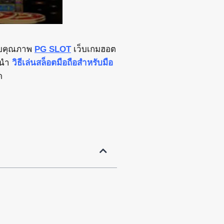
ว็บคุณภาพ
PG SLOT
เว็บเกมฮอต
ะนำ
วิธีเล่นสล็อตมือถือสำหรับมือ
ด