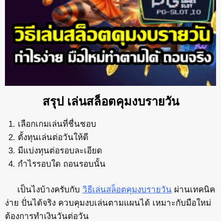
สรุป เล่นสล็อตคุมงบรายวัน
เลือกเกมเล่นที่ชื่นชอบ
ตั้งทุนเล่นต่อวันให้ดี
มีแบ่งทุนต่อรอบละเอียด
กำไรรอบใด ถอนรอบนั้น
เป็นไงบ้างครับกับ
วิธีเล่นสล็อตคุมงบรายวัน
ผ่านเทคนิค
ง่าย ปั่นได้จริง ควบคุมงบเล่นตามแผนได้ เหมาะกับมือใหม่
ต้องการทำเงินวันต่อวัน