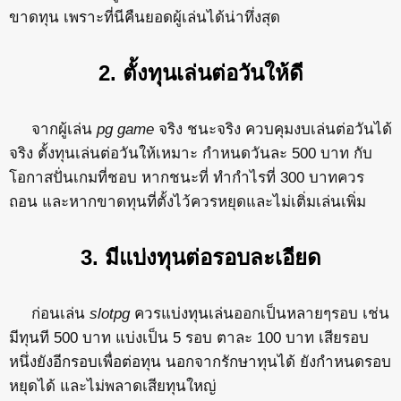
ขาดทุน เพราะที่นีคืนยอดผู้เล่นได้น่าทึ่งสุด
2. ตั้งทุนเล่นต่อวันให้ดี
จากผู้เล่น
pg game
จริง ชนะจริง ควบคุมงบเล่นต่อวันได้
จริง ตั้งทุนเล่นต่อวันให้เหมาะ กำหนดวันละ 500 บาท กับ
โอกาสปั่นเกมที่ชอบ หากชนะที่ ทำกำไรที่ 300 บาทควร
ถอน และหากขาดทุนที่ตั้งไว้ควรหยุดและไม่เติ่มเล่นเพิ่ม
3. มีแบ่งทุนต่อรอบละเอียด
ก่อนเล่น
slotpg
ควรแบ่งทุนเล่นออกเป็นหลายๆรอบ เช่น
มีทุนที 500 บาท แบ่งเป็น 5 รอบ ตาละ 100 บาท เสียรอบ
หนึ่งยังอีกรอบเพื่อต่อทุน นอกจากรักษาทุนได้ ยังกำหนดรอบ
หยุดได้ และไม่พลาดเสียทุนใหญ่