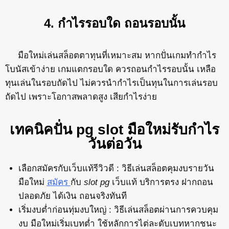
4. กำไรรอบใด ถอนรอบนั้น
มือใหม่เล่นสล็อตตาทุนที่เหมาะสม หากปั่นเกมทำกำไร
โบนัสเข้าง่าย เกมแตกรอบใด ควรถอนกำไรรอบนั้น เหลือ
ทุนเล่นในรอบถัดไป ไม่ควรนำกำไรเป็นทุนในการเล่นรอบ
ถัดไป เพราะโอกาสพลาดสูง เสียกำไรง่าย
เทคนิคปั่น pg slot มือใหม่รับกำไร
วันต่อวัน
เลือกสมัครกับเว็บแท้รีวิวดี : วิธีเล่นสล็อตคุมงบรายวัน
มือใหม่
สมัคร
กับ
slot pg
เว็บแท้ บริการตรง ฝากถอน
ปลอดภัย ได้เงิน ถอนจริงทันที
เริ่มงบต่ำก่อนทุ่มงบใหญ่ : วิธีเล่นสล็อตผ่านการควบคุม
งบ มือใหม่เริ่มเบทต่ำ ใช้หลักการไต่ละดับเบทหากชนะ