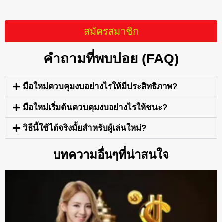
สมัครสมาชิก
คำถามที่พบบ่อย (FAQ)
มือใหม่ควบคุมงบอย่างไรให้มีประสิทธิภาพ?
มือใหม่เริ่มต้นควบคุมงบอย่างไรให้ชนะ?
วิธีนี้ใช้ได้จริงมั้ยสำหรับผู้เล่นใหม่?
บทความอื่นๆที่น่าสนใจ