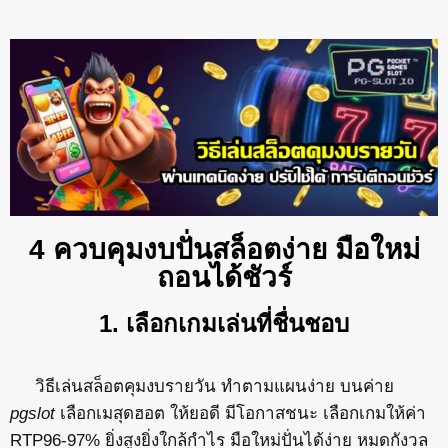
4 ควบคุมงบปั่นสล็อตง่าย มือใหม่
ถอนได้ชัวร์
1. เลือกเกมเล่นที่ชื่นชอบ
วิธีเล่นสล็อตคุมงบรายวัน ทำตามแผนง่าย บนค่าย
pgslot
เลือกเมสุดฮอต ให้ยอดี มีโอกาสชนะ เลือกเกมให้ค่า
RTP96-97% ยิ่งสูงยิ่งใกล้กำไร มือใหม่ปั่นได้ง่าย หมดกังวล