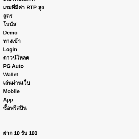
เกมที่มีค่า RTP สูง
สูตร
โบนัส
Demo
ทางเข้า
Login
ดาวน์โหลด
PG Auto
Wallet
เล่นผ่านเว็บ
Mobile
App
ซื้อฟรีสปิน
ฝาก 10 รับ 100