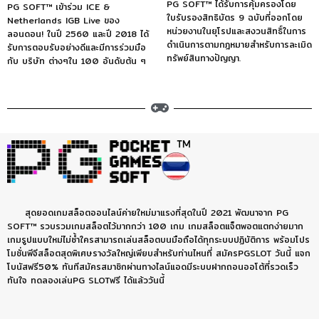
PG SOFT™ ได้รับการคุ้มครองโดย
PG SOFT™ เข้าร่วม ICE &
ใบรับรองสิทธิบัตร 9 ฉบับที่ออกโดย
Netherlands IGB Live ของ
หน่วยงานในยุโรปและสงวนสิทธิ์ในการ
ลอนดอน! ในปี 2560 และปี 2018 ได้
ดำเนินการตามกฎหมายสำหรับการละเมิด
รับการตอบรับอย่างดีและมีการร่วมมือ
ทรัพย์สินทางปัญญา.
กับ บริษัท ต่างๆใน 100 อันดับต้น ๆ
สุดยอดเกมสล็อตออนไลน์ค่ายใหม่มาแรงที่สุดในปี 2021 พัฒนาจาก PG
SOFT™ รวบรวมเกมสล็อตไว้มากกว่า 100 เกม เกมสล็อตแจ็ตพอตแตกง่ายมาก
เกมรูปแบบใหม่ไม่ซ้ำใครสามารถเล่นสล็อตบนมือถือได้ทุกระบบปฏิบัติการ พร้อมโปร
โมชั่นพีจีสล็อตสุดพิเศษรางวัลใหญ่เพียบสำหรับท่านไหนที่ สมัครPGSLOT วันนี้ แจก
โบนัสฟรี50% ทันทีสมัครสมาชิกผ่านทางไลน์แอดมีระบบฝากถอนออโต้ที่รวดเร็ว
ทันใจ ทดลองเล่นPG SLOTฟรี ได้แล้ววันนี้