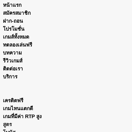
หน้าแรก
สมัครสมาชิก
ฝาก-ถอน
โปรโมชั่น
เกมส์ทั้งหมด
ทดลองเล่นฟรี
บทความ
รีวิวเกมส์
ติดต่อเรา
บริการ
เครดิตฟรี
เกมไหนแตกดี
เกมที่มีค่า RTP สูง
สูตร