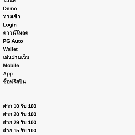
โบนัส
Demo
ทางเข้า
Login
ดาวน์โหลด
PG Auto
Wallet
เล่นผ่านเว็บ
Mobile
App
ซื้อฟรีสปิน
ฝาก 10 รับ 100
ฝาก 20 รับ 100
ฝาก 29 รับ 100
ฝาก 15 รับ 100