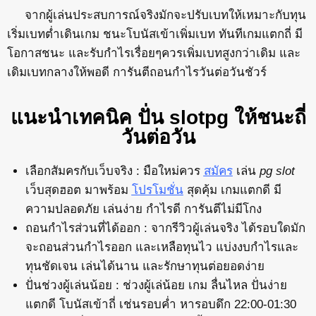
จากผู้เล่นประสบการณ์จริงมักจะปรับเบทให้เหมาะกับทุน
เริ่มเบทต่ำเดินเกม ชนะโบนัสเข้าเพิ่มเบท ทันทีเกมแตกถี่ มี
โอกาสชนะ และรับกำไรเรื่อยๆควรเพิ่มเบทสูงกว่าเดิม และ
เดิมเบทกลางให้พอดี การันตีถอนกำไรวันต่อวันชัวร์
แนะนำเทคนิค ปั่น slotpg ให้ชนะถี่
วันต่อวัน
เลือกสัมครกับเว็บจริง : มือใหม่ควร
สมัคร
เล่น
pg slot
เว็บสุดฮอต มาพร้อม
โปรโมชั่น
สุดคุ้ม เกมแตกดี มี
ความปลอดภัย เล่นง่าย กำไรดี การันตีไม่มีโกง
ถอนกำไรส่วนที่ได้ออก : จากรีวิวผู้เล่นจริง ได้รอบใดมัก
จะถอนส่วนกำไรออก และเหลือทุนไว แบ่งงบกำไรและ
ทุนชัดเจน เล่นได้นาน และรักษาทุนต่อยอดง่าย
ปั่นช่วงผู้เล่นน้อย : ช่วงผู้เล่น้อย เกม ลื่นไหล ปั่นง่าย
แตกดี โบนัสเข้าถี่ เช่นรอบค่ำ หารอบดึก 22:00-01:30