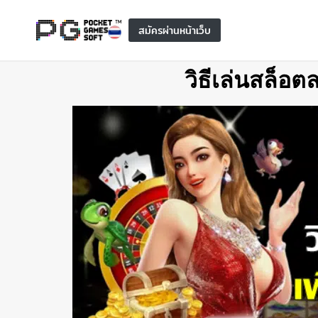
สมัครผ่านหน้าเว็บ
วิธีเล่นสล็อต