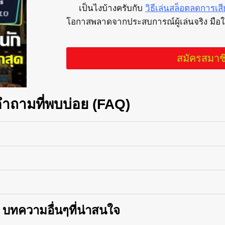
เป็นไงบ้างครับกับ
วิธีเล่นสล็อตลดการเส
โอกาสพลาดจากประสบการณ์ผู้เล่นจริง มือใ
สมัครสมาช
ำถามที่พบบ่อย (FAQ)
บทความอื่นๆที่น่าสนใจ