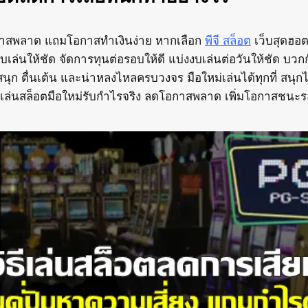
าสพลาด แถมโอกาสทำเงินง่าย หากเลือก
พีจี สล็อต
เว็บสุดฮอต
เล่นให้ชัด จัดการทุนต่อรอบให้ดี แบ่งงบเล่นต่อวันให้ชัด บวกก
ุก ตื่นเต้น และน่าหลงไหลครบวงจร มือใหม่เล่นได้ทุกที่ สนุกได้
ทางเล่นสล็อตมือใหม่รับกำไรจริง ลดโอกาสพลาด เพิ่มโอกาสชนะ