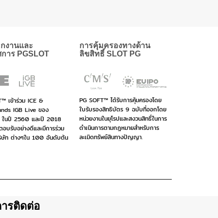
อกงานและ
การคุ้มครองทางด้าน
ศการ PGSLOT
ลิขสิทธิ์ SLOT PG
PG SOFT™ ได้รับการคุ้มครองโดย
™ เข้าร่วม ICE &
ใบรับรองสิทธิบัตร 9 ฉบับที่ออกโดย
ands IGB Live ของ
หน่วยงานในยุโรปและสงวนสิทธิ์ในการ
 ในปี 2560 และปี 2018
ดำเนินการตามกฎหมายสำหรับการ
รตอบรับอย่างดีและมีการร่วม
ละเมิดทรัพย์สินทางปัญญา.
ริษัท ต่างๆใน 100 อันดับต้น
ารติดต่อ