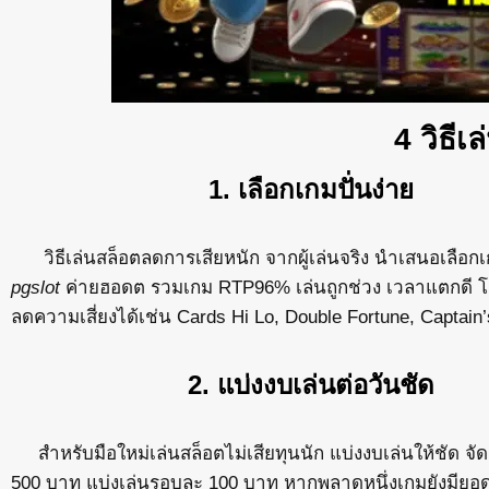
4 วิธีเ
1. เลือกเกมปั่นง่าย
วิธีเล่นสล็อตลดการเสียหนัก จากผู้เล่นจริง นำเสนอเลือก
pgslot
ค่ายฮอดต รวมเกม RTP96% เล่นถูกช่วง เวลาแตกดี 
ลดความเสี่ยงได้เช่น Cards Hi Lo, Double Fortune, Captain
2. แบ่งงบเล่นต่อวันชัด
สำหรับมือใหม่เล่นสล็อตไม่เสียทุนนัก แบ่งงบเล่นให้ชัด จัด
500 บาท แบ่งเล่นรอบละ 100 บาท หากพลาดหนึ่งเกมยังมียอด