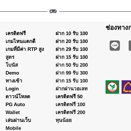
ช่องทางก
เครดิตฟรี
ฝาก 10 รับ 100
เกมไหนแตกดี
ฝาก 20 รับ 100
เกมที่มีค่า RTP สูง
ฝาก 29 รับ 100
สูตร
ฝาก 15 รับ 100
โบนัส
ฝาก 50 รับ 200
Demo
ฝาก 99 รับ 300
ทางเข้า
ฝาก 15 รับ 100
Login
ฝากผ่านวอเลท
ดาวน์โหลด
เครดิตฟรี 50
PG Auto
เครดิตฟรี 100
Wallet
เครดิตฟรี 200
เล่นผ่านเว็บ
ทุนน้อย
Mobile