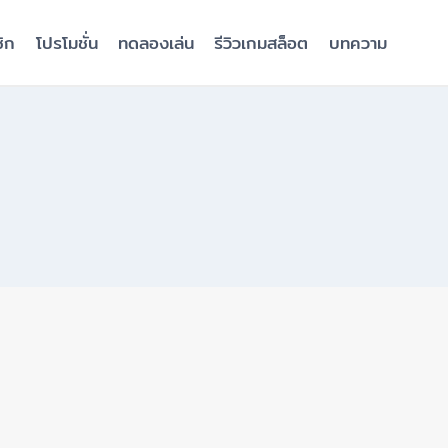
ิก
โปรโมชั่น
ทดลองเล่น
รีวิวเกมสล็อต
บทความ