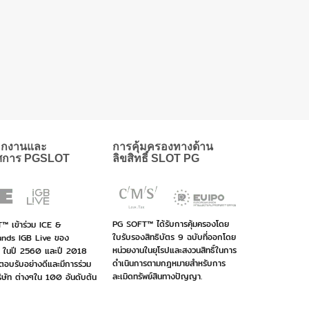
อกงานและ
การคุ้มครองทางด้าน
ศการ PGSLOT
ลิขสิทธิ์ SLOT PG
PG SOFT™ ได้รับการคุ้มครองโดย
™ เข้าร่วม ICE &
ใบรับรองสิทธิบัตร 9 ฉบับที่ออกโดย
ands IGB Live ของ
หน่วยงานในยุโรปและสงวนสิทธิ์ในการ
 ในปี 2560 และปี 2018
ดำเนินการตามกฎหมายสำหรับการ
รตอบรับอย่างดีและมีการร่วม
ละเมิดทรัพย์สินทางปัญญา.
ริษัท ต่างๆใน 100 อันดับต้น