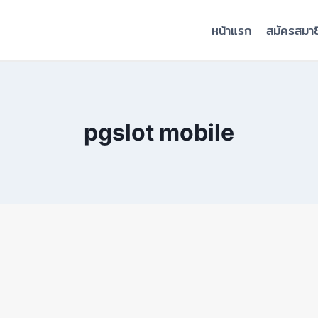
หน้าแรก
สมัครสมาช
pgslot mobile