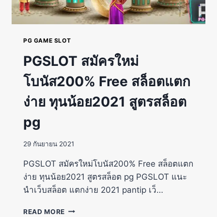
PG GAME SLOT
PGSLOT สมัครใหม่
โบนัส200% Free สล็อตแตก
ง่าย ทุนน้อย2021 สูตรสล็อต
pg
29 กันยายน 2021
PGSLOT สมัครใหม่โบนัส200% Free สล็อตแตก
ง่าย ทุนน้อย2021 สูตรสล็อต pg PGSLOT แนะ
นําเว็บสล็อต แตกง่าย 2021 pantip เว็…
READ MORE