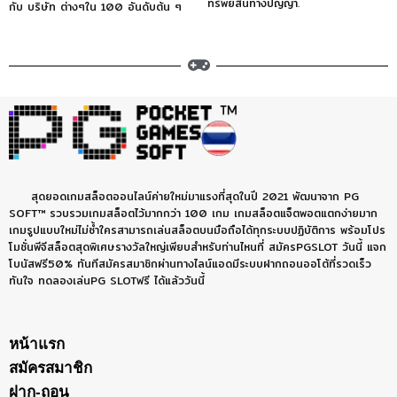
ทรัพย์สินทางปัญญา.
กับ บริษัท ต่างๆใน 100 อันดับต้น ๆ
สุดยอดเกมสล็อตออนไลน์ค่ายใหม่มาแรงที่สุดในปี 2021 พัฒนาจาก PG
SOFT™ รวบรวมเกมสล็อตไว้มากกว่า 100 เกม เกมสล็อตแจ็ตพอตแตกง่ายมาก
เกมรูปแบบใหม่ไม่ซ้ำใครสามารถเล่นสล็อตบนมือถือได้ทุกระบบปฏิบัติการ พร้อมโปร
โมชั่นพีจีสล็อตสุดพิเศษรางวัลใหญ่เพียบสำหรับท่านไหนที่ สมัครPGSLOT วันนี้ แจก
โบนัสฟรี50% ทันทีสมัครสมาชิกผ่านทางไลน์แอดมีระบบฝากถอนออโต้ที่รวดเร็ว
ทันใจ ทดลองเล่นPG SLOTฟรี ได้แล้ววันนี้
หน้าแรก
สมัครสมาชิก
ฝาก-ถอน