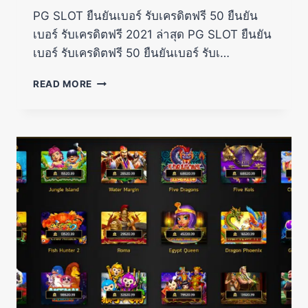
PG SLOT ยืนยันเบอร์ รับเครดิตฟรี 50 ยืนยัน
เบอร์ รับเครดิตฟรี 2021 ล่าสุด PG SLOT ยืนยัน
เบอร์ รับเครดิตฟรี 50 ยืนยันเบอร์ รับเ…
READ MORE