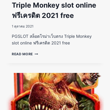
Triple Monkey slot online
ฟรีเครดิต 2021 free
1 ตุลาคม 2021
PGSLOT สล็อตโรม่าเว็บตรง Triple Monkey
slot online ฟรีเครดิต 2021 free
READ MORE