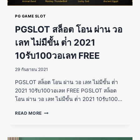
PG GAME SLOT
PGSLOT สล็อต โอน ผ่าน วอ
เลท ไม่มีขั้น ต่ํา 2021
10รับ100วอเลท FREE
29 กันยายน 2021
PGSLOT สล็อต โอน ผ่าน วอ เลท ไม่มีขั้น ต่ํา
2021 10รับ100วอเลท FREE PGSLOT สล็อต
โอน ผ่าน วอ เลท ไม่มีขั้น ต่ํา 2021 10รับ100…
READ MORE