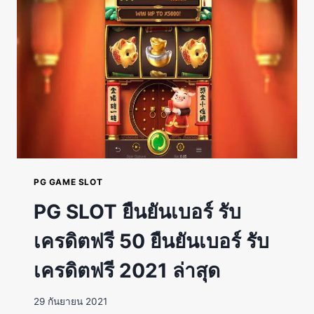
PG GAME SLOT
PG SLOT ยืนยันเบอร์ รับ
เครดิตฟรี 50 ยืนยันเบอร์ รับ
เครดิตฟรี 2021 ล่าสุด
29 กันยายน 2021