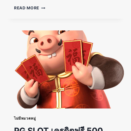
READ MORE
ไม่มีหมวดหมู่
PG SLOT เครดิตฟรี 500