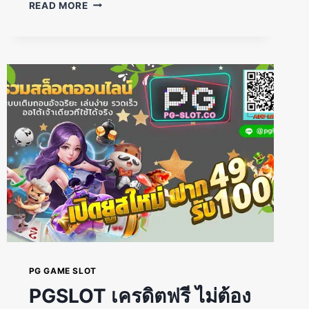
READ MORE
PG GAME SLOT
PGSLOT เครดิตฟรี ไม่ต้อง