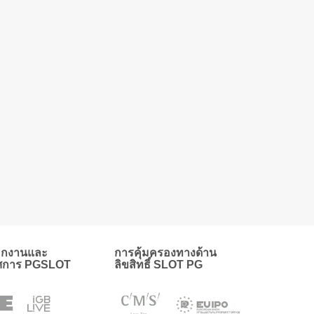
อกงานและ
การคุ้มครองทางด้าน
ศการ PGSLOT
ลิขสิทธิ์ SLOT PG