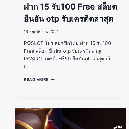
ฝาก 15 รับ100 Free สล็อต
ยืนยัน otp รับเครดิตล่าสุด
18 พฤศจิกายน 2021
PGSLOT โปร สมาชิกใหม่ ฝาก 15 รับ100
Free สล็อต ยืนยัน otp รับเครดิตล่าสุด
PGSLOT เครดิตฟรี50 ยืนยันotpล่าสุด เว็บ
เ…
READ MORE