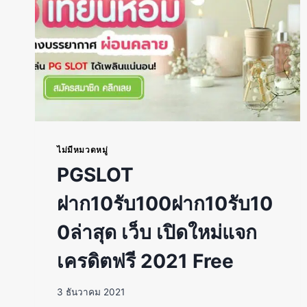
ไม่มีหมวดหมู่
PGSLOT
ฝาก10รับ100ฝาก10รับ10
0ล่าสุด เว็บ เปิดใหม่แจก
เครดิตฟรี 2021 Free
3 ธันวาคม 2021