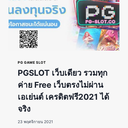
PG GAME SLOT
PGSLOT เว็บเดียว รวมทุก
ค่าย Free เว็บตรงไม่ผ่าน
เอเย่นต์ เครดิตฟรี2021 ได้
จริง
23 พฤศจิกายน 2021