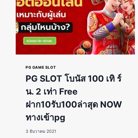
PG GAME SLOT
PG SLOT โบนัส 100 เทิ ร์
น. 2 เท่า Free
ฝาก10รับ100ล่าสุด NOW
ทางเข้าpg
3 ธันวาคม 2021