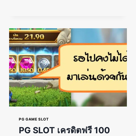
PG GAME SLOT
PG SLOT เครดิตฟรี 100