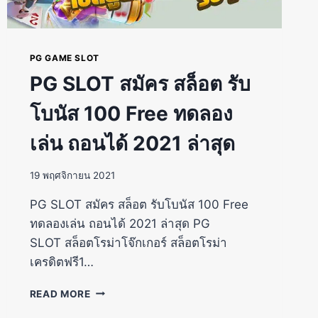
PG GAME SLOT
PG SLOT สมัคร สล็อต รับ
โบนัส 100 Free ทดลอง
เล่น ถอนได้ 2021 ล่าสุด
19 พฤศจิกายน 2021
PG SLOT สมัคร สล็อต รับโบนัส 100 Free
ทดลองเล่น ถอนได้ 2021 ล่าสุด PG
SLOT สล็อตโรม่าโจ๊กเกอร์ สล็อตโรม่า
เครดิตฟรี1…
READ MORE