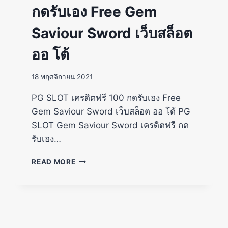
กดรับเอง Free Gem
Saviour Sword เว็บสล็อต
ออ โต้
18 พฤศจิกายน 2021
PG SLOT เครดิตฟรี 100 กดรับเอง Free
Gem Saviour Sword เว็บสล็อต ออ โต้ PG
SLOT Gem Saviour Sword เครดิตฟรี กด
รับเอง…
READ MORE