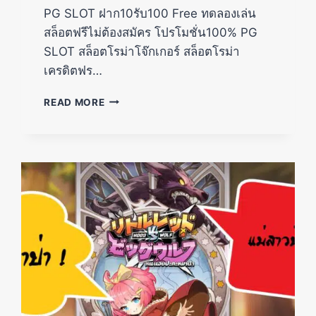
PG SLOT ฝาก10รับ100 Free ทดลองเล่น
สล็อตฟรีไม่ต้องสมัคร โปรโมชั่น100% PG
SLOT สล็อตโรม่าโจ๊กเกอร์ สล็อตโรม่า
เครดิตฟร…
READ MORE