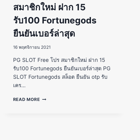
สมาชิกใหม่ ฝาก 15
รับ100 Fortunegods
ยืนยันเบอร์ล่าสุด
16 พฤศจิกายน 2021
PG SLOT Free โปร สมาชิกใหม่ ฝาก 15
รับ100 Fortunegods ยืนยันเบอร์ล่าสุด PG
SLOT Fortunegods สล็อต ยืนยัน otp รับ
เคร…
READ MORE