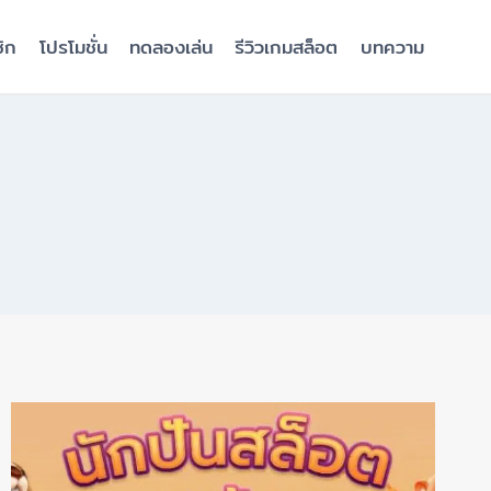
ิก
โปรโมชั่น
ทดลองเล่น
รีวิวเกมสล็อต
บทความ