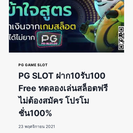
PG GAME SLOT
PG SLOT ฝาก10รับ100
Free ทดลองเล่นสล็อตฟรี
ไม่ต้องสมัคร โปรโม
ชั่น100%
23 พฤศจิกายน 2021