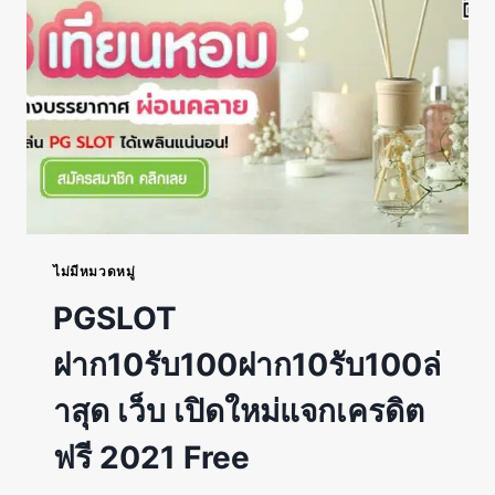
ไม่มีหมวดหมู่
PGSLOT
ฝาก10รับ100ฝาก10รับ100ล่
าสุด เว็บ เปิดใหม่แจกเครดิต
ฟรี 2021 Free