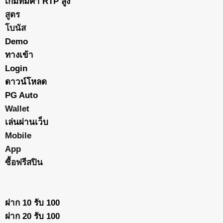
เกมที่มีค่า RTP สูง
สูตร
โบนัส
Demo
ทางเข้า
Login
ดาวน์โหลด
PG Auto
Wallet
เล่นผ่านเว็บ
Mobile
App
ซื้อฟรีสปิน
ฝาก 10 รับ 100
ฝาก 20 รับ 100