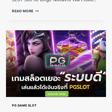
READ MORE
PG GAME SLOT