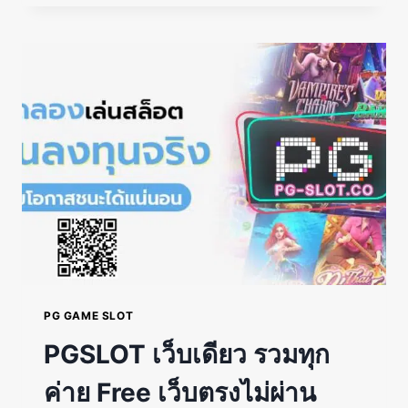
PG GAME SLOT
PGSLOT เว็บเดียว รวมทุก
ค่าย Free เว็บตรงไม่ผ่าน