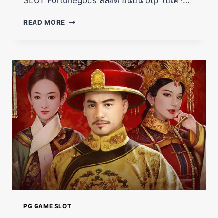
SLOT Fortunegods สล็อต ยืนยัน otp รับเคร…
READ MORE
PG GAME SLOT