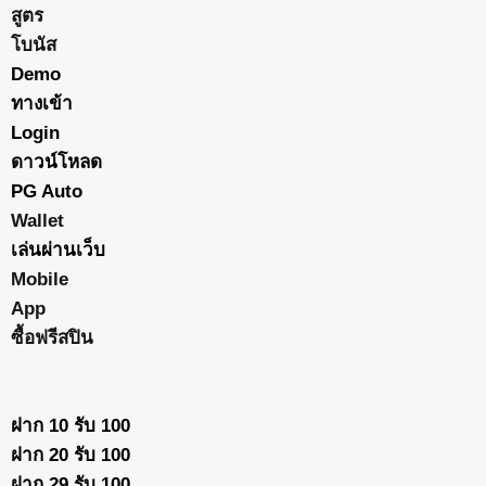
สูตร
โบนัส
Demo
ทางเข้า
Login
ดาวน์โหลด
PG Auto
Wallet
เล่นผ่านเว็บ
Mobile
App
ซื้อฟรีสปิน
ฝาก 10 รับ 100
ฝาก 20 รับ 100
ฝาก 29 รับ 100