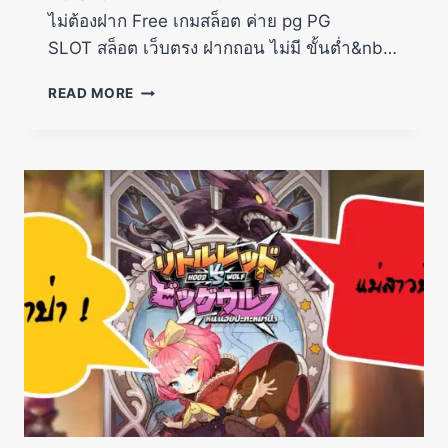
ไม่ต้องฝาก Free เกมสล็อต ค่าย pg PG
SLOT สล็อต เว็บตรง ฝากถอน ไม่มี ขั้นต่ำ&nb…
READ MORE