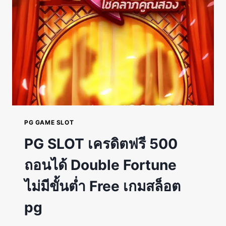
PG GAME SLOT
PG SLOT เครดิตฟรี 500
ถอนได้ Double Fortune
ไม่มีขั้นต่ำ Free เกมสล็อต
pg