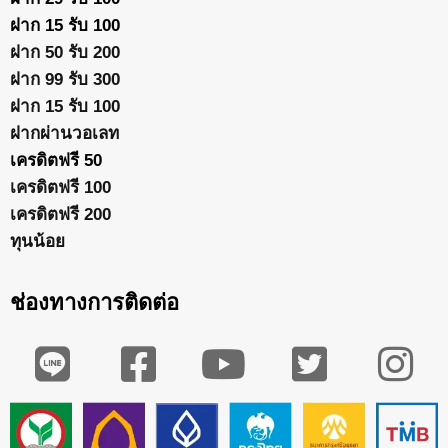
ฝาก 15 รับ 100
ฝาก 50 รับ 200
ฝาก 99 รับ 300
ฝาก 15 รับ 100
ฝากผ่านวอเลท
เครดิตฟรี 50
เครดิตฟรี 100
เครดิตฟรี 200
ทุนน้อย
ช่องทางการติดต่อ