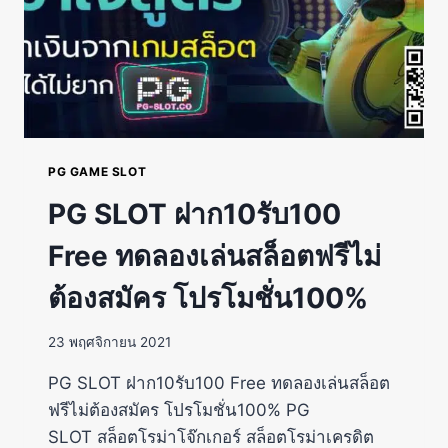
PG GAME SLOT
PG SLOT ฝาก10รับ100
Free ทดลองเล่นสล็อตฟรีไม่
ต้องสมัคร โปรโมชั่น100%
23 พฤศจิกายน 2021
PG SLOT ฝาก10รับ100 Free ทดลองเล่นสล็อต
ฟรีไม่ต้องสมัคร โปรโมชั่น100% PG
SLOT สล็อตโรม่าโจ๊กเกอร์ สล็อตโรม่าเครดิต