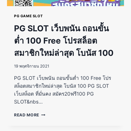
PG GAME SLOT
PG SLOT เว็บพนัน ถอนขั้น
ต่ำ 100 Free โปรสล็อต
สมาชิกใหม่ล่าสุด โบนัส 100
19 พฤศจิกายน 2021
PG SLOT เว็บพนัน ถอนขั้นต่ำ 100 Free โปร
สล็อตสมาชิกใหม่ล่าสุด โบนัส 100 PG SLOT
เว็บสล็อต ที่มั่นคง สมัคร20ฟรี100 PG
SLOT&nbs…
READ MORE