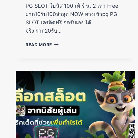
PG SLOT โบนัส 100 เทิ ร์ น. 2 เท่า Free
ฝาก10รับ100ล่าสุด NOW ทางเข้าpg PG
SLOT เครดิตฟรี กดรับเอง ได้
จริง ฝาก20รับ…
READ MORE