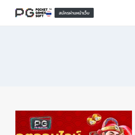
สมัครผ่านหน้าเว็บ