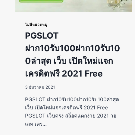
ไม่มีหมวดหมู่
PGSLOT
ฝาก10รับ100ฝาก10รับ10
0ล่าสุด เว็บ เปิดใหม่แจก
เครดิตฟรี 2021 Free
3 ธันวาคม 2021
PGSLOT ฝาก10รับ100ฝาก10รับ100ล่าสุด
เว็บ เปิดใหม่แจกเครดิตฟรี 2021 Free
PGSLOT เว็บตรง สล็อตแตกง่าย 2021 วอ
เลท เคร…