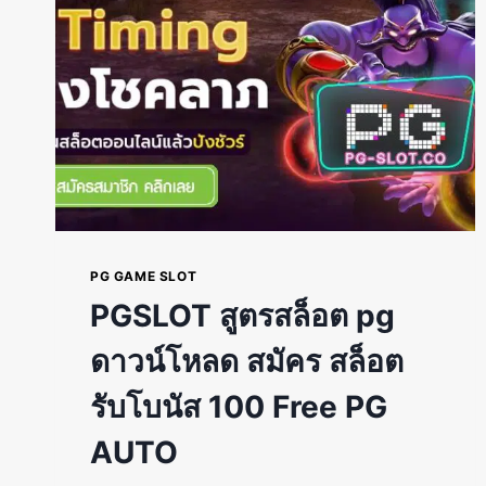
PG GAME SLOT
PGSLOT สูตรสล็อต pg
ดาวน์โหลด สมัคร สล็อต
รับโบนัส 100 Free PG
AUTO