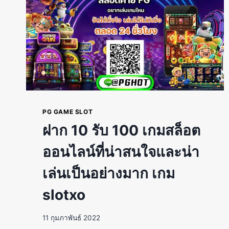
PG GAME SLOT
ฝาก 10 รับ 100 เกมสล็อต
ออนไลน์ที่น่าสนใจและน่า
เล่นเป็นอย่างมาก เกม
slotxo
11 กุมภาพันธ์ 2022