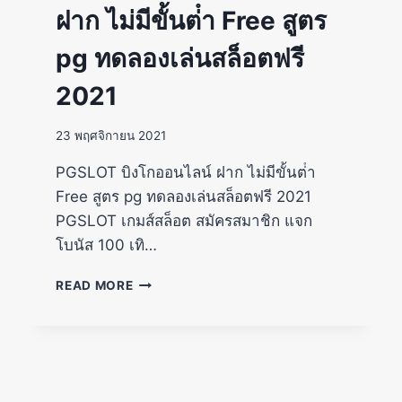
ฝาก ไม่มีขั้นต่ํา Free สูตร
pg ทดลองเล่นสล็อตฟรี
2021
23 พฤศจิกายน 2021
PGSLOT บิงโกออนไลน์ ฝาก ไม่มีขั้นต่ํา
Free สูตร pg ทดลองเล่นสล็อตฟรี 2021
PGSLOT เกมส์สล็อต สมัครสมาชิก แจก
โบนัส 100 เทิ…
READ MORE