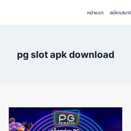
หน้าแรก
สมัครสมาช
pg slot apk download