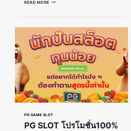
READ MORE
PG GAME SLOT
PG SLOT โปรโมชั่น100%