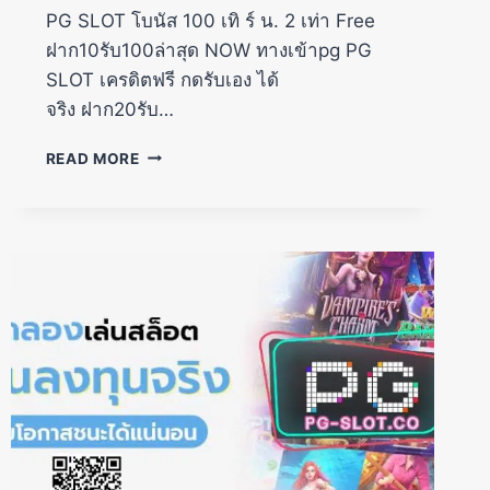
PG SLOT โบนัส 100 เทิ ร์ น. 2 เท่า Free
ฝาก10รับ100ล่าสุด NOW ทางเข้าpg PG
SLOT เครดิตฟรี กดรับเอง ได้
จริง ฝาก20รับ…
READ MORE