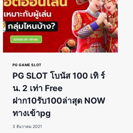
PG GAME SLOT
PG SLOT โบนัส 100 เทิ ร์
น. 2 เท่า Free
ฝาก10รับ100ล่าสุด NOW
ทางเข้าpg
3 ธันวาคม 2021