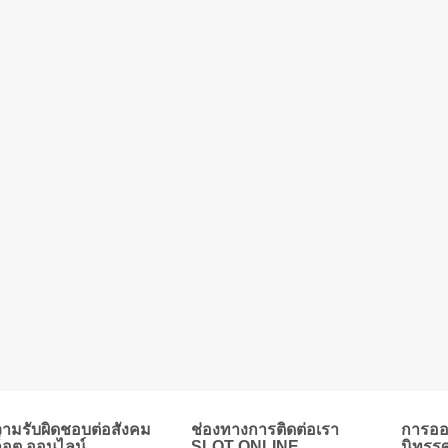
ามรับผิดชอบต่อสังคม
ช่องทางการติดต่อเรา
การอ
็อต ออนไลน์
SLOT ONLINE
นิทรร