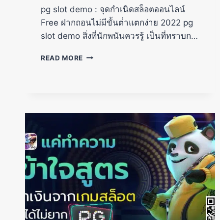
pg slot demo : จุดกำเนิดสล็อตออนไลน์
Free ฝากถอนไม่มีขั้นต่ําแตกง่าย 2022 pg
slot demo สิ่งที่นักพนันควรรู้ เป็นที่ทราบก…
READ MORE