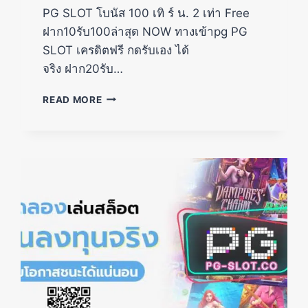
PG SLOT โบนัส 100 เทิ ร์ น. 2 เท่า Free
ฝาก10รับ100ล่าสุด NOW ทางเข้าpg PG
SLOT เครดิตฟรี กดรับเอง ได้
จริง ฝาก20รับ…
READ MORE