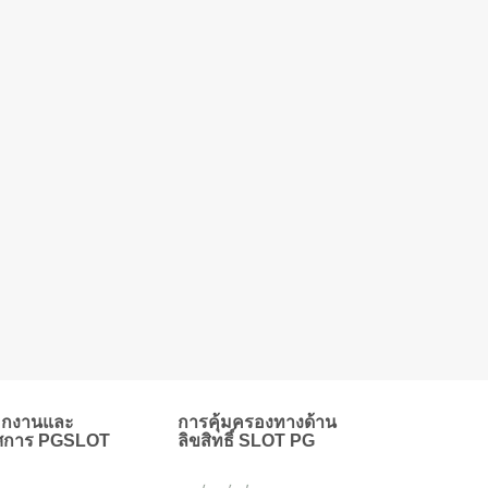
อกงานและ
การคุ้มครองทางด้าน
ศการ PGSLOT
ลิขสิทธิ์ SLOT PG