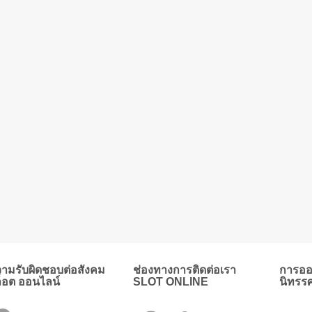
ามรับผิดชอบต่อสังคม
ช่องทางการติดต่อเรา
การอ
็อต ออนไลน์
SLOT ONLINE
นิทรร