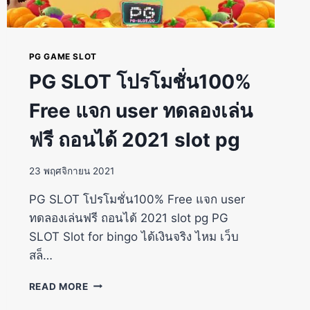
PG GAME SLOT
PG SLOT โปรโมชั่น100%
Free แจก user ทดลองเล่น
ฟรี ถอนได้ 2021 slot pg
23 พฤศจิกายน 2021
PG SLOT โปรโมชั่น100% Free แจก user
ทดลองเล่นฟรี ถอนได้ 2021 slot pg PG
SLOT Slot for bingo ได้เงินจริง ไหม เว็บ
สล็…
READ MORE