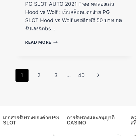
PG SLOT AUTO 2021 Free ทดลองเล่น
Hood vs Wolf : เว็บสล็อตแตกง่าย PG
SLOT Hood vs Wolf เครดิตฟรี 50 บาท กด
รับเอง&nbs…
READ MORE
1
2
3
…
40
เอกสารรับรองของค่าย PG
การรับรองและอนุญาติ
คว
SLOT
CASINO
สล