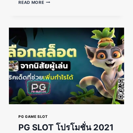
READ MORE
PG GAME SLOT
PG SLOT โปรโมชั่น 2021