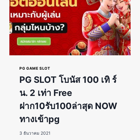
PG GAME SLOT
PG SLOT โบนัส 100 เทิ ร์
น. 2 เท่า Free
ฝาก10รับ100ล่าสุด NOW
ทางเข้าpg
3 ธันวาคม 2021