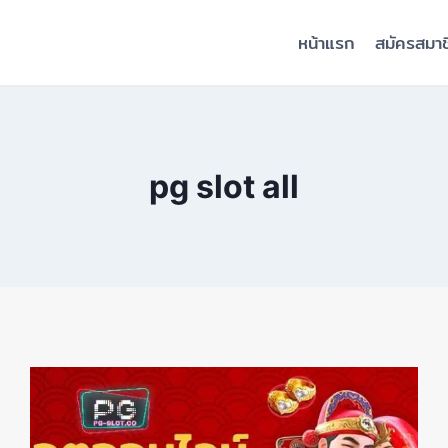
หน้าแรก
สมัครสมาช
pg slot all