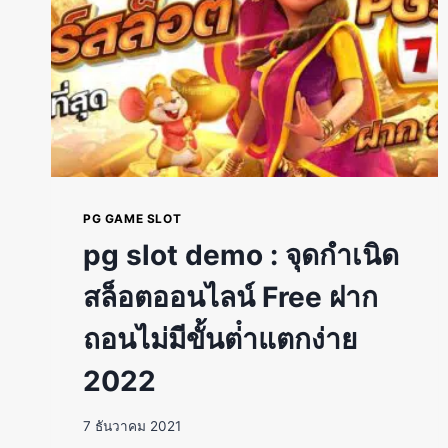
PG GAME SLOT
pg slot demo : จุดกำเนิด
สล็อตออนไลน์ Free ฝาก
ถอนไม่มีขั้นต่ําแตกง่าย
2022
7 ธันวาคม 2021