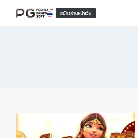
สมัครผ่านหน้าเว็บ