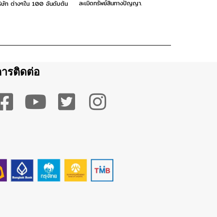
ละเมิดทรัพย์สินทางปัญญา.
ริษัท ต่างๆใน 100 อันดับต้น
ารติดต่อ