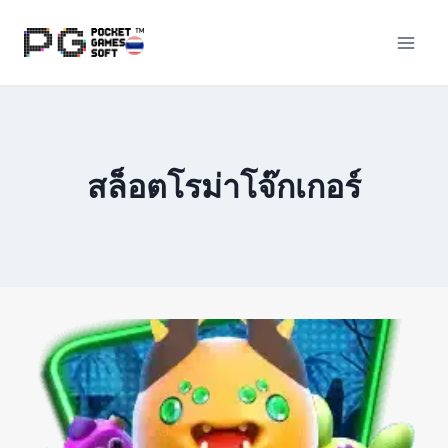
สล็อตโรม่าโจ๊กเกอร์