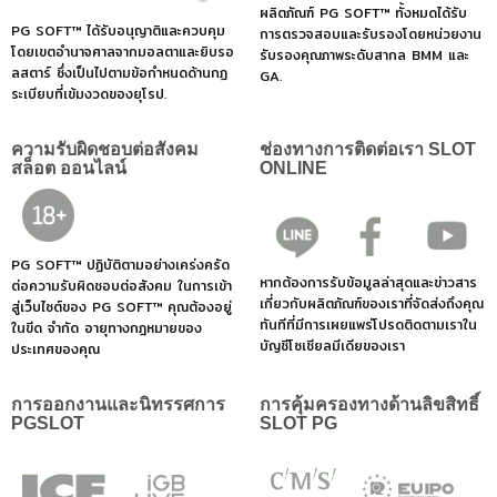
ผลิตภัณฑ์ PG SOFT™ ทั้งหมดได้รับ
PG SOFT™ ได้รับอนุญาติและควบคุม
การตรวจสอบและรับรองโดยหน่วยงาน
โดยเขตอำนาจศาลจากมอลตาและยิบรอ
รับรองคุณภาพระดับสากล BMM และ
ลสตาร์ ซึ่งเป็นไปตามข้อกำหนดด้านกฏ
GA.
ระเบียบที่เข้มงวดของยุโรป.
ความรับผิดชอบต่อสังคม
ช่องทางการติดต่อเรา SLOT
สล็อต ออนไลน์
ONLINE
PG SOFT™ ปฏิบัติตามอย่างเคร่งครัด
หากต้องการรับข้อมูลล่าสุดและข่าวสาร
ต่อความรับผิดชอบต่อสังคม ในการเข้า
เกี่ยวกับผลิตภัณฑ์ของเราที่จัดส่งถึงคุณ
สู่เว็บไซต์ของ PG SOFT™ คุณต้องอยู่
ทันทีที่มีการเผยแพร่โปรดติดตามเราใน
ในขีด จำกัด อายุทางกฎหมายของ
บัญชีโซเชียลมีเดียของเรา
ประเทศของคุณ
การออกงานและนิทรรศการ
การคุ้มครองทางด้านลิขสิทธิ์
PGSLOT
SLOT PG