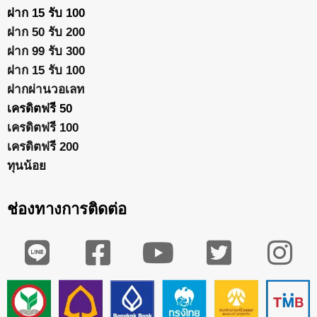
ฝาก 15 รับ 100
ฝาก 50 รับ 200
ฝาก 99 รับ 300
ฝาก 15 รับ 100
ฝากผ่านวอเลท
เครดิตฟรี 50
เครดิตฟรี 100
เครดิตฟรี 200
ทุนน้อย
ช่องทางการติดต่อ