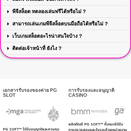
พีจีสล็อต ทดลองเล่นฟรีได้หรือไม่ ?
สามารถเล่นเกมพีจีสล็อตบนมือถือได้หรือไม่ ?
เว็บเกมสล็อตอะไรน่าสนใจบ้าง ?
ติดต่อเจ้าหน้าที่ ยังไง ?
เอกสารรับรองของค่าย PG
การรับรองและอนุญาติ
SLOT
CASINO
ผลิตภัณฑ์ PG SOFT™ ทั้งหมดได้รับ
PG SOFT™ ได้รับอนุญาติและควบคุม
การตรวจสอบและรับรองโดยหน่วยงาน