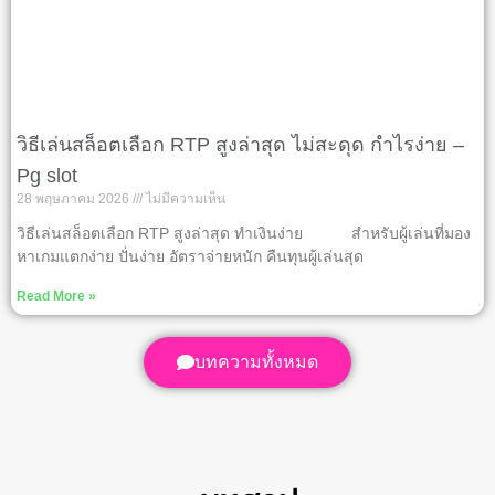
วิธีเล่นสล็อตเลือก RTP สูงล่าสุด ไม่สะดุด กำไรง่าย –
Pg slot
28 พฤษภาคม 2026
ไม่มีความเห็น
วิธีเล่นสล็อตเลือก RTP สูงล่าสุด ทำเงินง่าย สำหรับผู้เล่นที่มอง
หาเกมแตกง่าย ปั่นง่าย อัตราจ่ายหนัก คืนทุนผู้เล่นสุด
Read More »
บทความทั้งหมด