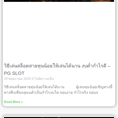
วิธีเล่นสล็อตสายทุนน้อยให้เล่นได้นาน งบต่ำกำไรดี –
PG SLOT
29 พฤษภาคม 2026
ไม่มีความเห็น
วิธีเล่นสล็อตสายทุนน้อยให้เล่นได้นาน ผู้เล่นทุนน้อยเชิญทางนี้
ทางที่เปลี่ยนทุนนต่ำเป็นกำไรงบโต ถอนง่าย กำไรจริง ถอนจ
Read More »