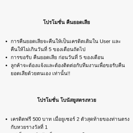
โปรโมชั่น คืนยอดเสีย
การคืนยอดเสียจะคืนให้เป็นเครดิตเติมใน User และ
คืนให้ไม่เกินวันที่ 5 ของเดือนถัดไป
การขอรับ คืนยอดเสีย ก่อนวันที่ 5 ของเดือน
ลูกค้าจะต้องแจ้งและต้องติดต่อกับทีมงานเพื่อขอรับคืน
ยอดเสียด้วยตนเอง เท่านั้น!!
โปรโมชั่น โบนัสยูสตรงหวย
เครดิตฟรี 500 บาท เมื่อยูเซอร์ 2 ตัวสุดท้ายของท่านตรง
กับหวยรางวัลที่ 1