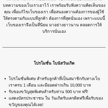
บทความของเว็บเราเอาไว้ เราพร้อมรับฟังความคิดเห็นของ
คุณ เพื่อแก้ไขเว็บของเรา เพื่อสนองความต้องการของผู้ใช้
ให้ตรงตามกับแบบที่ลูกค้า ต้องการที่สุดนั่นเอง เพราะแบบนี้
เว็บของเราจึงเป็นที่นิยม มาอย่างยาวนาน ตลอดการให้
บริการนั่นเอง
โปรโมชั่น โบนัสวันเกิด
โปรโมชั่นพิเศษ สำหรับลูกค้าที่เป็นสมาชิกกับทางเว็บ
เราครบ 1 เดือน และมียอดฝากเกิน 10,000 บาท
รับของขวัญสุดพิเศษสำหรับท่าน 500 บาท ฟรี!
แสดงบัตรประชาชน ใน วันเกิดรับเครดิตฟรีเพื่อรับของ
ขวัญของคุณได้เลย!