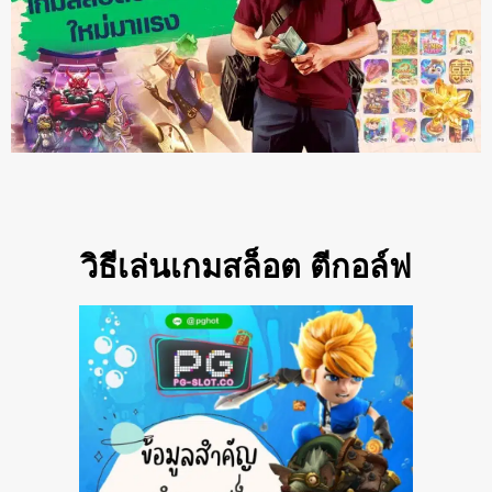
วิธีเล่นเกมสล็อต ตีกอล์ฟ