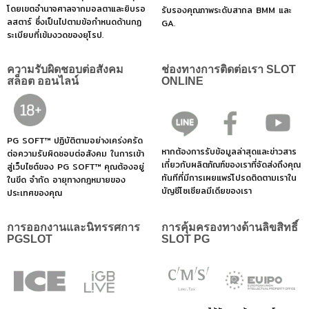
โดยเขตอำนาจศาลจากมอลตาและยิบรอ
รับรองคุณภาพระดับสากล BMM และ
ลสตาร์ ซึ่งเป็นไปตามข้อกำหนดด้านกฏ
GA.
ระเบียบที่เข้มงวดของยุโรป.
ความรับผิดชอบต่อสังคม
ช่องทางการติดต่อเรา SLOT
สล็อต ออนไลน์
ONLINE
PG SOFT™ ปฏิบัติตามอย่างเคร่งครัด
หากต้องการรับข้อมูลล่าสุดและข่าวสาร
ต่อความรับผิดชอบต่อสังคม ในการเข้า
เกี่ยวกับผลิตภัณฑ์ของเราที่จัดส่งถึงคุณ
สู่เว็บไซต์ของ PG SOFT™ คุณต้องอยู่
ทันทีที่มีการเผยแพร่โปรดติดตามเราใน
ในขีด จำกัด อายุทางกฎหมายของ
บัญชีโซเชียลมีเดียของเรา
ประเทศของคุณ
การออกงานและนิทรรศการ
การคุ้มครองทางด้านลิขสิทธิ์
PGSLOT
SLOT PG