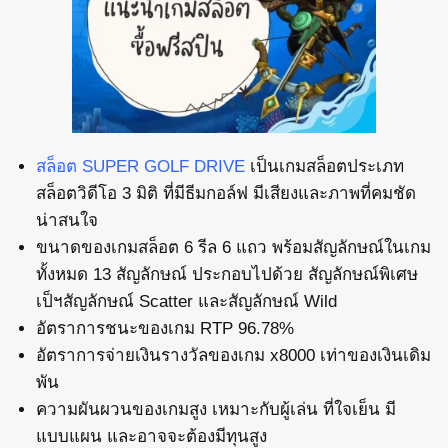
สล็อต SUPER GOLF DRIVE
เป็นเกมสล็อตประเภท
สล็อตวิดีโอ 3 มิติ ที่มีธีมกอล์ฟ มีเสียงและภาพที่คมชัด
น่าสนใจ
ขนาดของเกมสล็อต 6 รีล 6 แถว พร้อมสัญลักษณ์ในเกม
ทั้งหมด 13 สัญลักษณ์ ประกอบไปด้วย สัญลักษณ์พิเศษ
เป็ฯสัญลักษณ์ Scatter และสัญลักษณ์ Wild
อัตราการชนะของเกม RTP 96.78%
อัตราการจ่ายเงินรางวัลของเกม x8000 เท่าของเงินเดิม
พัน
ความผันผวนของเกมสูง เหมาะกับผู้เล่น ที่ใจเย็น มี
แบบแผน และอาจจะต้องมีทุนสูง