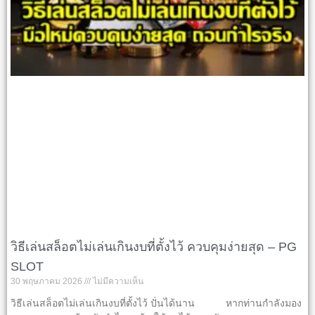
วิธีเล่นสล็อตไม่เล่นเกินงบที่ตั้งไว้ ควบคุมง่ายสุด – PG
SLOT
30 พฤษภาคม 2026
ไม่มีความเห็น
วิธีเล่นสล็อตไม่เล่นเกินงบที่ตั้งไว้ ปั่นได้นาน หากท่านกำลังมอง