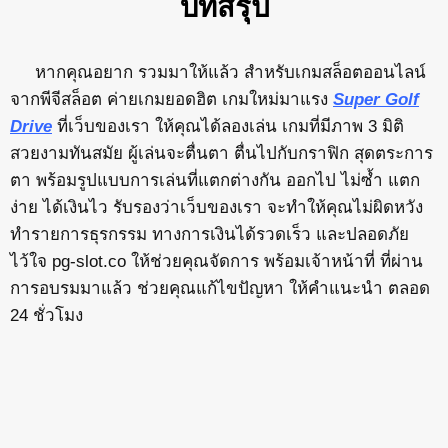
บทสรุป
หากคุณอยาก รวมมาให้แล้ว สำหรับเกมสล็อตออนไลน์
จากพีจีสล็อต ค่ายเกมยอดฮิต เกมใหม่มาแรง
Super Golf
Drive
ที่เว็บของเรา ให้คุณได้ลองเล่น เกมที่มีภาพ 3 มิติ
สวยงามทันสมัย ผู้เล่นจะตื่นตา ตื่นไปกับกราฟิก สุดตระการ
ตา พร้อมรูปแบบการเล่นที่แตกต่างกัน ออกไป ไม่ซ้ำ แตก
ง่าย ได้เงินไว รับรองว่าเว็บของเรา จะทำให้คุณไม่ผิดหวัง
ทำรายการธุรกรรม ทางการเงินได้รวดเร็ว และปลอดภัย
ไว้ใจ pg-slot.co ให้ช่วยคุณจัดการ พร้อมเจ้าหน้าที่ ที่ผ่าน
การอบรมมาแล้ว ช่วยคุณแก้ไขปัญหา ให้คำแนะนำ ตลอด
24 ชั่วโมง