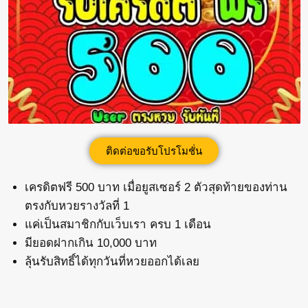
ติดต่อขอรับโปรโมชั่น
เครดิตฟรี 500 บาท เมื่อยูสเซอร์ 2 ตัวสุดท้ายของท่าน
ตรงกับหวยรางวัลที่ 1
แค่เป็นสมาชิกกับเว็บเรา ครบ 1 เดือน
มียอดฝากเกิน 10,000 บาท
ลุ้นรับสิทธิ์ได้ทุกวันที่หวยออกได้เลย