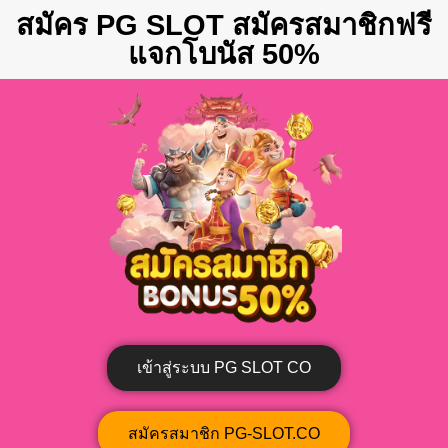
สมัคร PG SLOT สมัครสมาชิกฟรี
แจกโบนัส 50%
เข้าสู่ระบบ PG SLOT CO
สมัครสมาชิก PG-SLOT.CO