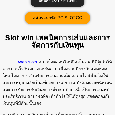
ติดต่อขอรับโปรโมชั่น
สมัครสมาชิก PG-SLOT.CO
Slot win เทคนิคการเล่นและการ
จัดการกับเงินทุน
Web slots
เกมสล็อตออนไลน์ถือเป็นเกมที่มีผู้เล่นให้
ความสนใจกันอย่างแพร่หลาย เนื่องจากมีรางวัลแจ็คพอต
ใหญ่โตมาก ๆ สำหรับการเล่นเกมสล็อตออนไลน์นั้น ไม่ใช่
แค่การหมุนวงล้อเป็นเพียงอย่างเดียว แต่ยังต้องมีเทคนิคเล่น
และการจัดการกับเงินอย่างมีระบบด้วย เพื่อเป็นการเล่นที่มี
ประสิทธิภาพ สามารถที่จะทำกำไรให้ได้สูงสุด สอดคล้องกับ
เงินทุนที่มีด้วยนั้นเอง
การบริหารการเงินก่อนที่จะลงมือเล่นเกมสล็อต ท่านควร