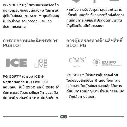
PG SOFT™ ปฏิบัติตามอย่างเคร่งครัด
หากต้องการรับข้อมูลล่าสุดและข่าวสาร
ต่อความรับผิดชอบต่อสังคม ในการเข้า
เกี่ยวกับผลิตภัณฑ์ของเราที่จัดส่งถึงคุณ
สู่เว็บไซต์ของ PG SOFT™ คุณต้องอยู่
ทันทีที่มีการเผยแพร่โปรดติดตามเราใน
ในขีด จำกัด อายุทางกฎหมายของ
บัญชีโซเชียลมีเดียของเรา
ประเทศของคุณ
การออกงานและนิทรรศการ
การคุ้มครองทางด้านลิขสิทธิ์
PGSLOT
SLOT PG
PG SOFT™ ได้รับการคุ้มครองโดย
PG SOFT™ เข้าร่วม ICE &
ใบรับรองสิทธิบัตร 9 ฉบับที่ออกโดย
Netherlands IGB Live ของ
หน่วยงานในยุโรปและสงวนสิทธิ์ในการ
ลอนดอน! ในปี 2560 และปี 2018 ได้
ดำเนินการตามกฎหมายสำหรับการละเมิด
รับการตอบรับอย่างดีและมีการร่วมมือ
ทรัพย์สินทางปัญญา.
กับ บริษัท ต่างๆใน 100 อันดับต้น ๆ