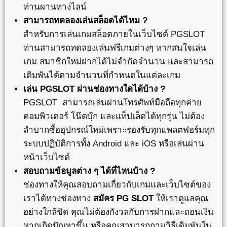
ท่านผานทางไลน์
สามารถทดลองเล่นสล็อตได้ไหม ?
สำหรับการเล่นเกมสล็อตภายในเว็บไซต์ PGSLOT
ท่านสามารถทดลองเล่นฟรีเกมต่างๆ หากสนใจเล่น
เกม สมาชิกใหม่ฝากได้ไม่จำกัดจำนวน และสามารถ
เดิมพันได้ตามจำนวนที่กำหนดในแต่ละเกม
เล่น PGSLOT ผ่านช่องทางใดได้บ้าง ?
PGSLOT สามารถเล่นผ่านโทรศัพท์มือถือทุกค่าย
คอมพิวเตอร์ โน๊ตบุ๊ก และแท็ปเล็ตได้ทุกรุ่น ไม่ต้อง
ลำบากซื้ออุปกรณ์ใหม่เพราะรองรับทุกแพลตฟอร์มทุก
ระบบปฏิบัติการทั้ง Android และ iOS หรือเล่นผ่าน
หน้าเว็บไซต์
สอบถามข้อมูลต่าง ๆ ได้ที่ไหนบ้าง ?
ช่องทางให้คุณสอบถามเกี่ยวกับเกมและเว็บไซต์ของ
เราได้ทางช่องทาง
สมัคร PG SLOT
ให้เราดูแลคุณ
อย่างใกล้ชิด คุณไม่ต้องกังวลกับการฝากและถอนเงิน
หากเกิดปัญหาขึ้น หรือคุณสามารถถามวิธีเดิมพันใน