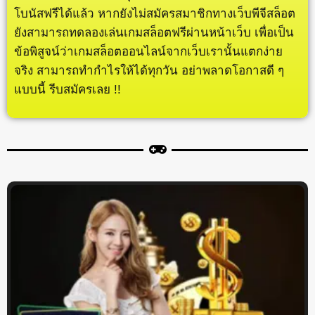
โบนัสฟรีได้แล้ว
หากยังไม่สมัครสมาชิกทางเว็บพีจีสล็อต
ยังสามารถทดลองเล่นเกมสล็อตฟรีผ่านหน้าเว็บ เพื่อเป็น
ข้อพิสูจน์ว่าเกมสล็อตออนไลน์จากเว็บเรานั้นแตกง่าย
จริง สามารถทำกำไรให้ได้ทุกวัน อย่าพลาดโอกาสดี ๆ
แบบนี้ รีบสมัครเลย !!