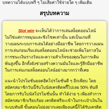
บทความได้แบบฟรี ๆ ไม่เสียค่าใช้จ่ายใด ๆ เพิ่มเติม
สรุปบทความ​
Slot win
จะเห็นได้ว่าการเล่นสล็อตออนไลน์
ไม่ใช่แค่การหมุนและชิงโชคเท่านั้น แต่เป็นเกมที่
วางแผนระบบการเล่นได้อย่างมืออาชีพ โดยการวางแผน
การเล่นก่อนเริ่มเล่นสล็อตออนไลน์จะช่วยเพิ่มโอกาสใน
การชนะเงินรางวัลและความสำเร็จของคุณในการเดิม
พันสูงขึ้น อีกทั้งยังช่วยสร้างความมั่นใจและรู้สึกมืออาชีพ
ในการเล่นเกมสล็อตออนไลน์อย่างมากกว่าที่เคย
แนะนำโปรโมชั่นยอดฮิตโปรโมชั่นดี ๆ อีกเพียบ โดย
สมัครสมาชิกวันนี้รับโบนัสเครดิตฟรีัไปเลย 50% ทันที
โดยการรับโบนัสโปรโมชั่นนั้น ทำได้ง่าย ๆ เพียงทำการ
สมัครสมาชิกเรียบร้อย เครดิตฟรีจะเข้าในกระเป๋าเงินใน
ระบบทันที ขั้นตอนไม่ยุ่งยากเลยเพียงแค่นี้ก็ได้รับเครดิต