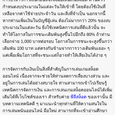
กำหนดงบประมาณในแต่ละวันให้เข้าที่ โดยต้องใช้เงินที่
เหลือจากค่าใช้จ่ายประจำวัน และสิ่งที่จำเป็น นอกจากนี้
หากท่านเพิ่มเงินในบัญชีผู้เล่น ต้องไม่มากกว่า 20% ของงบ
ประมาณในแต่ละวัน
ยิ่งใช้เทคนิคการเล่นที่ดีแล้วนั้น จะ
ทำให้โอกาสในการชนะเดิมพันสูงขึ้นไปอีกถึง 80% ถ้าท่าน
เลือกจ่าย 1,000 บาทต่อรอบ โอกาสในการชนะจะสูงขึ้นกว่า
เดิมพัน 100 บาท แต่ตรงกันข้ามจากการวางเดิมพันเยอะ ๆ
แค่เพื่อเพิ่มโอกาสที่จะชนะแต่ก็อาจทำให้เสียเงินได้ง่าย ๆ
การจัดการกับเงินเป็นสิ่งที่สำคัญในการเล่นเกมสล็อต
ออนไลน์ เนื่องจากจะช่วยให้ท่านลดการเสี่ยงบางส่วน และ
อยู่ในการเล่นได้อย่างสบายใจ ท่านสามารถเข้าไปเรียนรู้
เทคนิคการจัดการเงิน และการเล่นเกมสล็อตออนไลน์ได้เพิ่ม
เติมได้ที่เว็บไซต์ของเรา สำหรับค่าย
พีจีสล็อต
ของเรานั้น มี
บทความเทคนิคดี ๆ มาแนะนำทุกท่านที่ให้ความสนใจใน
การเล่นพนันออนไลน์ มือใหม่ สามารถที่จะเข้าอ่านศึกษา