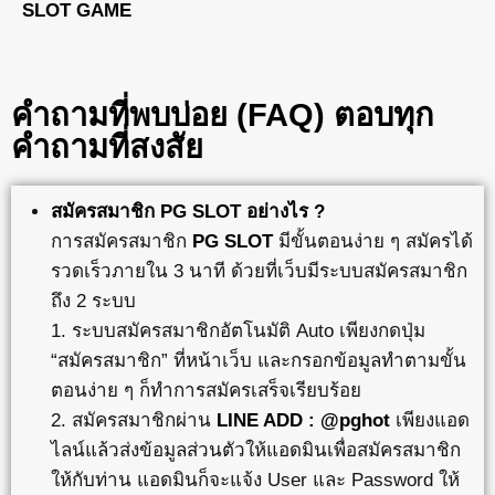
SLOT GAME
คำถามที่พบบ่อย (FAQ) ตอบทุก
คำถามที่สงสัย
สมัครสมาชิก PG SLOT อย่างไร ?
การสมัครสมาชิก
PG SLOT
มีขั้นตอนง่าย ๆ สมัครได้
รวดเร็วภายใน 3 นาที ด้วยที่เว็บมีระบบสมัครสมาชิก
ถึง 2 ระบบ
1. ระบบสมัครสมาชิกอัตโนมัติ Auto เพียงกดปุ่ม
“สมัครสมาชิก” ที่หน้าเว็บ และกรอกข้อมูลทำตามขั้น
ตอนง่าย ๆ ก็ทำการสมัครเสร็จเรียบร้อย
2. สมัครสมาชิกผ่าน
LINE ADD : @pghot
เพียงแอด
ไลน์แล้วส่งข้อมูลส่วนตัวให้แอดมินเพื่อสมัครสมาชิก
ให้กับท่าน แอดมินก็จะแจ้ง User และ Password ให้