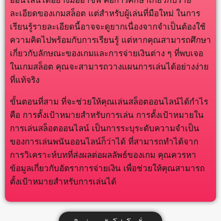
ออนไลน์ได้อย่างมืออาชีพ คือการศึกษาเกี่ยวกับราย
ละเอียดของเกมสล็อต แต่สำหรับผู้เล่นที่มือใหม่ ในการ
เรียนรู้รายละเอียดนี้อาจจะดูยากเนื่องจากจำเป็นต้องใช้
ความคิดไปพร้อมกับการเรียนรู้ แต่หากคุณสามารถศึกษา
เกี่ยวกับลักษณะของเกมและการจ่ายเงินต่าง ๆ ที่พบเจอ
ในเกมสล็อต คุณจะสามารถวางแผนการเล่นได้อย่างง่าย
ที่แท้จริง
ขั้นตอนที่สาม ที่จะช่วยให้คุณเล่นสล็อตออนไลน์ได้กำไร
คือ การตั้งเป้าหมายสำหรับการเล่น การตั้งเป้าหมายใน
การเล่นสล็อตออนไลน์ เป็นการระบุระดับความจำเป็น
ของการเล่นพนันออนไลน์ก็ว่าได้ ที่สามารถทำได้จาก
การวิเคราะห์บทที่ส่งผลต่อผลลัพธ์ของเกม คุณควรหา
ข้อมูลเกี่ยวกับอัตราการจ่ายเงิน เพื่อช่วยให้คุณสามารถ
ตั้งเป้าหมายสำหรับการเล่นได้