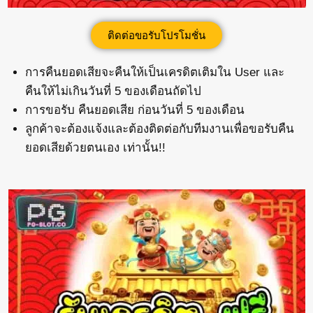
ติดต่อขอรับโปรโมชั่น
การคืนยอดเสียจะคืนให้เป็นเครดิตเติมใน User และ
คืนให้ไม่เกินวันที่ 5 ของเดือนถัดไป
การขอรับ คืนยอดเสีย ก่อนวันที่ 5 ของเดือน
ลูกค้าจะต้องแจ้งและต้องติดต่อกับทีมงานเพื่อขอรับคืน
ยอดเสียด้วยตนเอง เท่านั้น!!