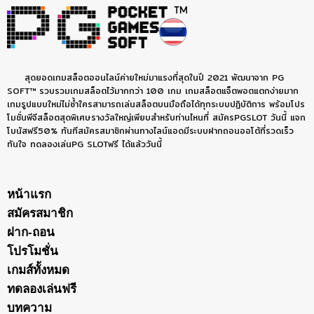
สุดยอดเกมสล็อตออนไลน์ค่ายใหม่มาแรงที่สุดในปี 2021 พัฒนาจาก PG
SOFT™ รวบรวมเกมสล็อตไว้มากกว่า 100 เกม เกมสล็อตแจ็ตพอตแตกง่ายมาก
เกมรูปแบบใหม่ไม่ซ้ำใครสามารถเล่นสล็อตบนมือถือได้ทุกระบบปฏิบัติการ พร้อมโปร
โมชั่นพีจีสล็อตสุดพิเศษรางวัลใหญ่เพียบสำหรับท่านไหนที่ สมัครPGSLOT วันนี้ แจก
โบนัสฟรี50% ทันทีสมัครสมาชิกผ่านทางไลน์แอดมีระบบฝากถอนออโต้ที่รวดเร็ว
ทันใจ ทดลองเล่นPG SLOTฟรี ได้แล้ววันนี้
หน้าแรก
สมัครสมาชิก
ฝาก-ถอน
โปรโมชั่น
เกมส์ทั้งหมด
ทดลองเล่นฟรี
บทความ