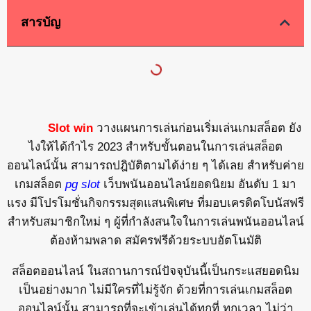
สารบัญ
Slot win
วางแผนการเล่นก่อนเริ่มเล่นเกมสล็อต ยัง
ไงให้ได้กำไร 2023 สำหรับขั้นตอนในการเล่นสล็อต
ออนไลน์นั้น สามารถปฎิบัติตามได้ง่าย ๆ ได้เลย สำหรับ
ค่าย
เกมสล็อต
pg slot
เว็บพนันออนไลน์ยอดนิยม อันดับ 1 มา
แรง มีโปรโมชั่นกิจกรรมสุดแสนพิเศษ ที่มอบเครดิตโบนัสฟรี
สำหรับสมาชิกใหม่ ๆ ผู้ที่กำลังสนใจในการเล่นพนันออนไลน์
ต้องห้ามพลาด สมัครฟรีด้วยระบบอัตโนมัติ
สล็อตออนไลน์ ในสถานการณ์ปัจจุบันนี้เป็นกระแสยอดนิม
เป็นอย่างมาก ไม่มีใครที่ไม่รู้จัก ด้วยที่การเล่นเกมสล็อต
ออนไลน์นั้น สามารถที่จะเข้าเล่นได้ทุกที่ ทุกเวลา ไม่ว่า