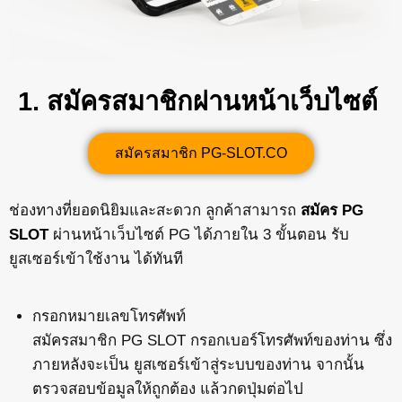
1. สมัครสมาชิกผ่านหน้าเว็บไซต์
สมัครสมาชิก PG-SLOT.CO
ช่องทางที่ยอดนิยิมและสะดวก ลูกค้าสามารถ
สมัคร PG
SLOT
ผ่านหน้าเว็บไซต์ PG ได้ภายใน 3 ขั้นตอน รับ
ยูสเซอร์เข้าใช้งาน ได้ทันที
กรอกหมายเลขโทรศัพท์
สมัครสมาชิก PG SLOT กรอกเบอร์โทรศัพท์ของท่าน ซึ่ง
ภายหลังจะเป็น ยูสเซอร์เข้าสู่ระบบของท่าน จากนั้น
ตรวจสอบข้อมูลให้ถูกต้อง แล้วกดปุ่มต่อไป