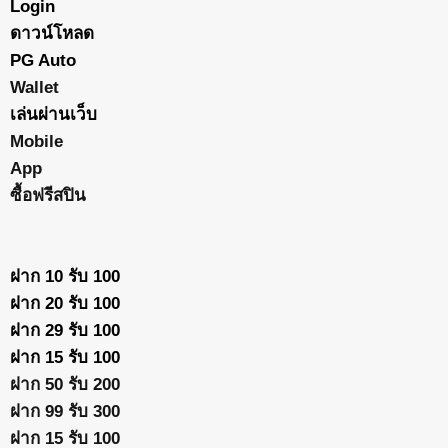
Login
ดาวน์โหลด
PG Auto
Wallet
เล่นผ่านเว็บ
Mobile
App
ซื้อฟรีสปิน
ฝาก 10 รับ 100
ฝาก 20 รับ 100
ฝาก 29 รับ 100
ฝาก 15 รับ 100
ฝาก 50 รับ 200
ฝาก 99 รับ 300
ฝาก 15 รับ 100