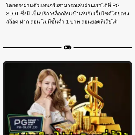
โดยตรงผ่านตัวแทนจริงสามารถเล่นผ่านเราได้ที่ PG
SLOT ซึ่งมี เป็นบริการล็อกอินเข้าเล่นกับเว็บไซต์โดยตรง
สล็อต ฝาก ถอน ไม่มีขั้นต่ำ 1 บาท ถอนยอดที่เสียได้