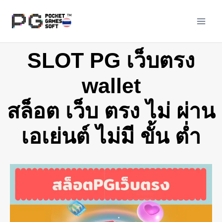
SLOT PG เว็บตรง
wallet
สล็อต เว็บ ตรง ไม่ ผ่าน
เอเย่นต์ ไม่มี ขั้น ต่ำ