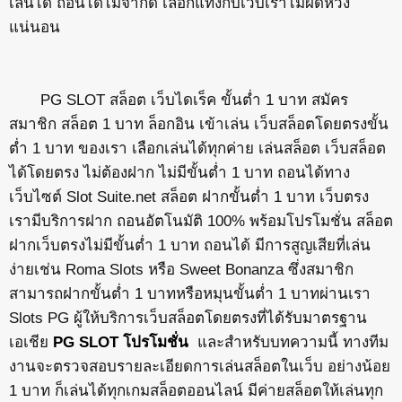
เล่นได้ ถอนได้ไม่จำกัด เลือกแทงกับเว็บเราไม่ผิดหวัง
แน่นอน
PG SLOT สล็อต เว็บไดเร็ค ขั้นต่ำ 1 บาท สมัคร
สมาชิก สล็อต 1 บาท ล็อกอิน เข้าเล่น เว็บสล็อตโดยตรงขั้น
ต่ำ 1 บาท ของเรา เลือกเล่นได้ทุกค่าย เล่นสล็อต เว็บสล็อต
ได้โดยตรง ไม่ต้องฝาก ไม่มีขั้นต่ำ 1 บาท ถอนได้ทาง
เว็บไซต์ Slot Suite.net สล็อต ฝากขั้นต่ำ 1 บาท เว็บตรง
เรามีบริการฝาก ถอนอัตโนมัติ 100% พร้อมโปรโมชั่น สล็อต
ฝากเว็บตรงไม่มีขั้นต่ำ 1 บาท ถอนได้ มีการสูญเสียที่เล่น
ง่ายเช่น Roma Slots หรือ Sweet Bonanza ซึ่งสมาชิก
สามารถฝากขั้นต่ำ 1 บาทหรือหมุนขั้นต่ำ 1 บาทผ่านเรา
Slots PG ผู้ให้บริการเว็บสล็อตโดยตรงที่ได้รับมาตรฐาน
เอเชีย
PG SLOT โปรโมชั่น
และสำหรับบทความนี้ ทางทีม
งานจะตรวจสอบรายละเอียดการเล่นสล็อตในเว็บ อย่างน้อย
1 บาท ก็เล่นได้ทุกเกมสล็อตออนไลน์ มีค่ายสล็อตให้เล่นทุก