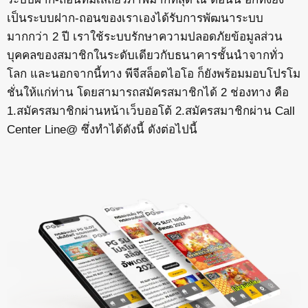
เป็นระบบฝาก-ถอนของเราเองได้รับการพัฒนาระบบ
มากกว่า 2 ปี เราใช้ระบบรักษาความปลอดภัยข้อมูลส่วน
บุคคลของสมาชิกในระดับเดียวกับธนาคารชั้นนำจากทั่ว
โลก และนอกจากนี้ทาง พีจีสล็อตไอโอ ก็ยังพร้อมมอบโปรโม
ชั่นให้แก่ท่าน โดยสามารถสมัครสมาชิกได้ 2 ช่องทาง คือ
1.สมัครสมาชิกผ่านหน้าเว็บออโต้ 2.สมัครสมาชิกผ่าน Call
Center Line@ ซึ่งทำได้ดังนี้ ดังต่อไปนี้