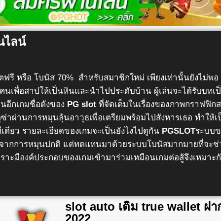
นไลน์
รี หรือ โบนัส 70% สำหรับสมาชิกใหม่ เพียงเท่านั้นยังไม่พอ 
ู้คนเพื่อสาปให้เป็นหินและนำไปประดับบ้าน ผู้เล่นจะได้รับบทเป็น
ป็นอีกเกมชื่อดังของ
PG slot
ที่จัดเต็มในเรื่องของภาพกราฟฟิก
มดุซ่าผ่านการหมุนลุ้นอาวุธเพื่อเตรียมพร้อมไปสังหารเธอ ทำให้
ีทีเดียว รายละเอียดของเกมจะเป็นยังไงไปดูกัน
PGSLOT
ระบบขอ
ูงนักจากการหมุนปกติ แต่ทดแทนมาด้วยระบบโบนัสมากมายที่จะช่วย
พราะมีองค์ประกอบของเกมเข้ามาร่วมเหมือนเกมต่อสู้จึงเหมาะกั
slot auto เติม true wallet ฝาก-
2022