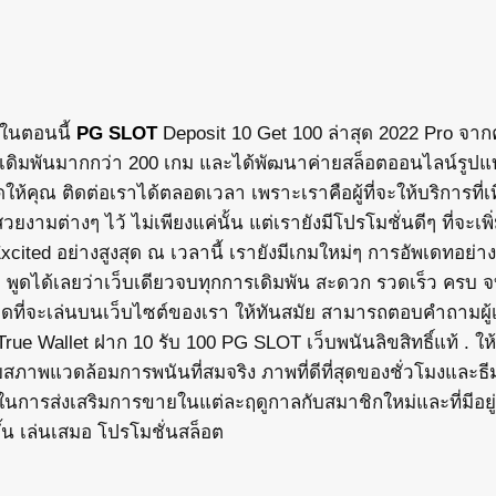
ุดในตอนนี้
PG SLOT
Deposit 10 Get 100 ล่าสุด 2022 Pro จาก
ให้เดิมพันมากกว่า 200 เกม และได้พัฒนาค่ายสล็อตออนไลน์รูปแบบ
คุณ ติดต่อเราได้ตลอดเวลา เพราะเราคือผู้ที่จะให้บริการที่เทียบ
ามต่างๆ ไว้ ไม่เพียงแค่นั้น แต่เรายังมีโปรโมชั่นดีๆ ที่จะเพ
cited อย่างสูงสุด ณ เวลานี้ เรายังมีเกมใหม่ๆ การอัพเดทอย่างต่
พูดได้เลยว่าเว็บเดียวจบทุกการเดิมพัน สะดวก รวดเร็ว ครบ จบใ
ลาดที่จะเล่นบนเว็บไซต์ของเรา ให้ทันสมัย สามารถตอบคำถามผู้
ม True Wallet ฝาก 10 รับ 100 PG SLOT เว็บพนันลิขสิทธิ์แท้ . 
้วยสภาพแวดล้อมการพนันที่สมจริง ภาพที่ดีที่สุดของชั่วโมงและธ
นการส่งเสริมการขายในแต่ละฤดูกาลกับสมาชิกใหม่และที่มีอยู่
้น เล่นเสมอ โปรโมชั่นสล็อต