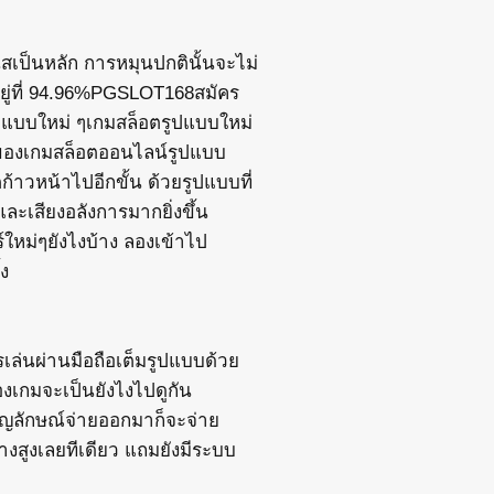
ัสเป็นหลัก การหมุนปกตินั้นจะไม่
 อยู่ที่ 94.96%PGSLOT168สมัคร
ูปแบบใหม่ ๆเกมสล็อตรูปแบบใหม่
ลกของเกมสล็อตออนไลน์รูปแบบ
ตก้าวหน้าไปอีกขั้น ด้วยรูปแบบที่
ะเสียงอลังการมากยิ่งขึ้น
อร์ใหม่ๆยังไงบ้าง ลองเข้าไป
้ง
ล่นผ่านมือถือเต็มรูปแบบด้วย
งเกมจะเป็นยังไงไปดูกัน
ัญลักษณ์จ่ายออกมาก็จะจ่าย
้างสูงเลยทีเดียว แถมยังมีระบบ