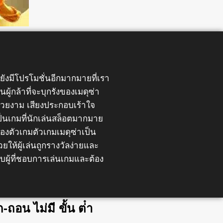
ยังมีโปรโมชั่นอีกมากมายที่เรา
ผู้กล้าที่จะบุกรังของเมดุซ่า
สวยงาม เสียงประกอบเร้าใจ
เป็นเกมที่นักเล่นสล็อตมากมาย
งตัวเกมตัวเกมเมดุซ่าเป็น
ให้ผู้เล่นถูกรางวัลง่ายและ
บผู้ที่ชอบการเล่นเกมและต้อง
ถอน ไม่มี ขั้น ต่ํา