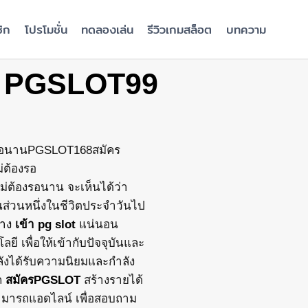
ิก
โปรโมชั่น
ทดลองเล่น
รีวิวเกมสล็อต
บทความ
าน PGSLOT99
องรอนานPGSLOT168สมัคร
ม่ต้องรอ
่ต้องรอนาน จะเห็นได้ว่า
นส่วนหนึ่งในชีวิตประจำวันไป
าง
เข้า pg slot
แน่นอน
ี เพื่อให้เข้ากับปัจจุบันและ
ำลังได้รับความนิยมและกำลัง
ถ
สมัครPGSLOT
สร้างรายได้
น สามารถแอดไลน์ เพื่อสอบถาม