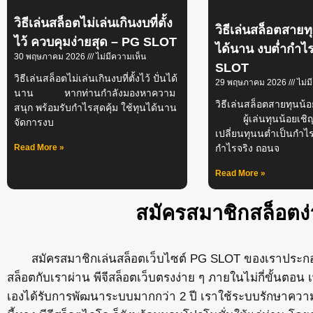
วิธีเล่นสล็อตไม่เล่นเกินงบที่ตั้ง
วิธีเล่นสล็อตสายท
ไว้ ควบคุมง่ายสุด – PG SLOT
ได้นาน งบต่ำกำไร
30 พฤษภาคม 2026
ไม่มีความเห็น
SLOT
วิธีเล่นสล็อตไม่เล่นเกินงบที่ตั้งไว้ ปั่นได้
29 พฤษภาคม 2026
ไม่ม
นาน หากท่านกำลังมองหาความ
วิธีเล่นสล็อตสายทุนน้
สนุก พร้อมรับกำไรสุดคุ้ม ใช้ทุนได้นาน
ผู้เล่นทุนน้อยเชิญท
จัดการงบ
เปลี่ยนทุนนต่ำเป็นกำ
กำไรจริง ถอนจ
Read More »
Read More »
สมัครสมาชิกสล็อตง่
สมัครสมาชิกเล่นสล็อตเว็บไซต์ PG SLOT ของเราประกอบ
สล็อตกับเราผ่าน พีจีสล็อตเว็บตรงง่าย ๆ ภายในไม่กี่ขั้นตอ
เองได้รับการพัฒนาระบบมากกว่า 2 ปี เราใช้ระบบรักษาคว