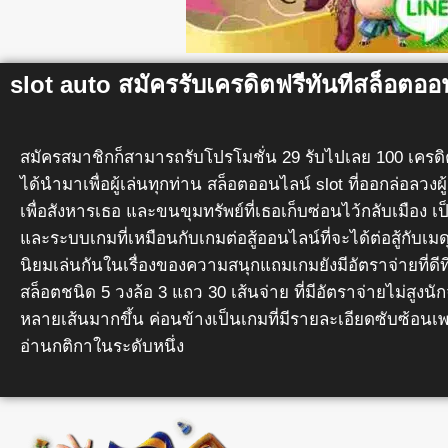
slot auto สมัครรับเครดิตฟรีทันทีสล็อตออ
สมัครสมาชิกก็สามารถรับโปรโมชั่น 29 รับไปเลย 100 เครดิตฟ
ได้นำมาเพื่อผู้เล่นทุกท่าน สล็อตออนไลน์ slot ที่ออกล่อลวงผ
เพื่อสังหารเธอ และขนขุมทรัพย์ที่เธอเก็บซ่อนไว้กลับเมือง เ
และระบบเกมที่เหมือนกับเกมต่อสู้ออนไลน์ที่จะได้ต่อสู้กับเ
นิยมเล่นกันในเรื่องของความสนุกแถมเกมยังมีอัตราจ่ายที่ด
สล็อตชนิด 5 วงล้อ 3 แถว 30 เส้นจ่าย ที่มีอัตราจ่ายไม่ส
หลายเส้นมากขึ้น ค่อนข้างเป็นเกมที่มีรายละเอียดซับซ้อนเ
อ่านกติกาในระดับหนึ่ง