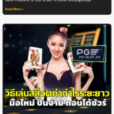
Read More »