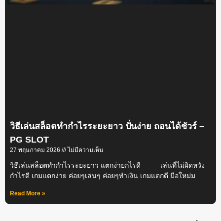
วิธีเล่นสล็อตทำกำไรระยะยาว ปั่นง่าย ถอนได้ชัวร์ –
PG SLOT
27 พฤษภาคม 2026
ไม่มีความเห็น
วิธีเล่นสล็อตทำกำไรระยะยาว แตกง่ายกไรดี เล่นที่ไม่ผิดหวัง
กำไรดี เกมแตกง่าย ค่อยๆเล่นๆ ค่อยๆทำเงิน เกมแตกดี มือใหม่ม
Read More »