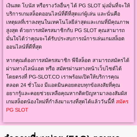
เงินสด โบนัส หรือรางวัลอื่นๆ ได้ PG SLOT มุ่งมั่นที่จะให้
บริการเกมสล็อตออนไลน์ที่ดีที่สุดแก่ผู้เล่น และนั่นคือ
เหตุผลที่เราลงทุนในเทคโนโลยีล่าสุดและเกมที่มีคุณภาพ
สูงสุด ด้วยการสมัครสมาชิกกับ PG SLOT คุณสามารถ
มั่นใจได้ว่าคุณจะได้รับประสบการณ์การเล่นเกมสล็อต
ออนไลน์ที่ดีที่สุด
หากคุณต้องการสมัครสมาชิก พีจีสล็อต สามารถสมัครได้
ผ่านทางไลน์แอด หรือ สมัครผ่านทางหน้าเว็บไซต์ได้
โดยตรงที่ PG-SLOT.CO เราพร้อมเปิดให้บริการคุณ
ตลอด 24 ชั่วโมง มีแอดมินคอยตอบทุกข้อสงสัยที่คุณ
อยากรู้และคอยช่วยเหลือคุณหากติดปัญหามาลองสัมผัส
เกมสล็อตน้องใหม่ที่กำลังมาแรงที่สุดได้แล้ววันนี้ที่
สมัคร
PG SLOT