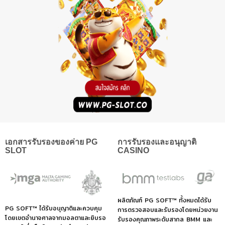
เอกสารรับรองของค่าย PG
การรับรองและอนุญาติ
SLOT
CASINO
ผลิตภัณฑ์ PG SOFT™ ทั้งหมดได้รับ
PG SOFT™ ได้รับอนุญาติและควบคุม
การตรวจสอบและรับรองโดยหน่วยงาน
โดยเขตอำนาจศาลจากมอลตาและยิบรอ
รับรองคุณภาพระดับสากล BMM และ