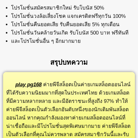
โปรโมชั่นสมัครสมาชิกใหม่ รับโบนัส 50%
โปรโมชั่นวงล้อเสี่ยงโชค แจกเครดิตฟรีทุกวัน 100%
โปรโมชั่นคืนยอดเสีย รับคืนยอดเสีย 5% ทุกเดือน
โปรโมชั่นวันคล้ายวันเกิด รับโบนัส 500 บาท ฟรีทันที
และโปรโมชั่นอื่น ๆ อีกมากมาย
สรุปบทความ​
play pg168
ค่ายพีจีสล็อตเป็นค่ายเกมสล็อตออนไลน์
ที่ได้รับความนิยมมากที่สุดในประเทศไทย ด้วยเกมสล็อต
ที่มีความหลากหลาย และมีอัตราชนะที่สูงถึง 97% ทำให้
ค่ายพีจีสล็อตเป็นตัวเลือกอันดับหนึ่งของนักเดิมพันสล็อต
ออนไลน์ หากคุณกำลังมองหาค่ายเกมสล็อตออนไลน์ที่
น่าเชื่อถือและมีโปรโมชั่นสุดพิเศษมากมาย ค่ายพีจีสล็อต
เป็นตัวเลือกที่คุณไม่ควรพลาด สมัครสมาชิกวันนี้และรับ