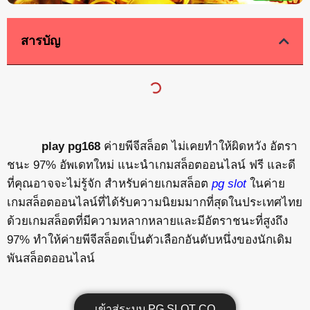
สารบัญ
play pg168
ค่ายพีจีสล็อต ไม่เคยทำให้ผิดหวัง อัตรา
ชนะ 97% อัพเดทใหม่ แนะนำเกมสล็อตออนไลน์ ฟรี และดี
ที่คุณอาจจะไม่รู้จัก สำหรับ
ค่าย
เกมสล็อต
pg slot
ในค่าย
เกมสล็อตออนไลน์ที่ได้รับความนิยมมากที่สุดในประเทศไทย
ด้วยเกมสล็อตที่มีความหลากหลายและมีอัตราชนะที่สูงถึง
97% ทำให้ค่ายพีจีสล็อตเป็นตัวเลือกอันดับหนึ่งของนักเดิม
พันสล็อตออนไลน์
เข้าสู่ระบบ PG SLOT CO