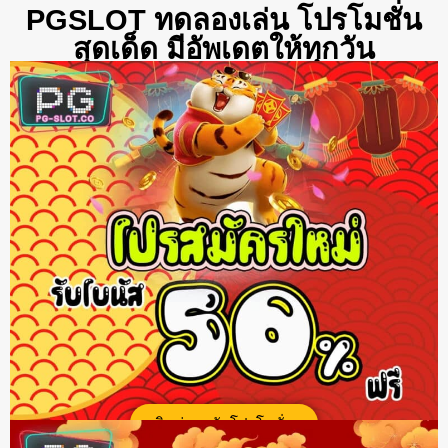
PGSLOT ทดลองเล่น โปรโมชั่น
สุดเด็ด มีอัพเดตให้ทุกวัน
งานเพื่อขอรับด้วยตนเอง เท่านั้น
pg slot โปรโมชั่น50% ลูกค้าจะต้องแจ้งและต้องติดต่อกับทีม
โปรโมชั่น สมัครสมาชิกใหม่ รับโบนัส ฟรีเครดิต 50% ฟรี
ติดต่อขอรับโปรโมชั่น