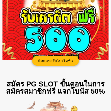
เลย
ยอดฝากเกิน 10,000 บาท ลุ้นรับสิทธิ์ได้ทุกวันที่หวยออกได้
กับหวยรางวัลที่ 1 แค่เป็นสมาชิกกับเว็บเรา ครบ 1 เดือน มี
เครดิตฟรี 500 บาท เมื่อยูสเซอร์ 2 ตัวสุดท้ายของท่านตรง
ติดต่อขอรับโปรโมชั่น
สมัคร PG SLOT ขั้นตอนในการ
สมัครสมาชิกฟรี แจกโบนัส 50%