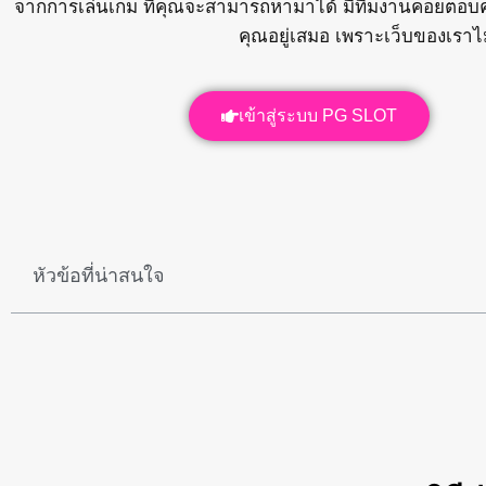
จากการเล่นเกม ที่คุณจะสามารถหามาได้ มีทีมงานคอยตอบคำ
คุณอยู่เสมอ เพราะเว็บของเราไม
เข้าสู่ระบบ PG SLOT
หัวข้อที่น่าสนใจ