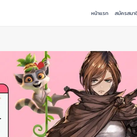
หน้าแรก
สมัครสมาช