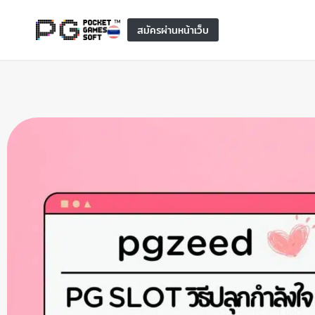
สมัครผ่านหน้าเว็บ