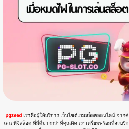
pgzeed
เราคือผู้ให้บริการ เว็บไซต์เกมสล็อตออนไลน์ จากค่
เล่น พีจีสล็อต ที่มีดีมากกว่าที่คุณคิด เราเตรียมพร้อมที่จะบ