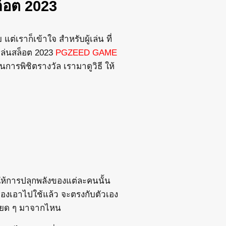
ล็อต 2023
แต่เราก็เข้าใจ สำหรับผู้เล่น ที่
เล่นสล็อต 2023
PGZEED GAME
ารพิชิตรางวัล เรามาดูวิธี ให้
ห้การปลุกพลังของแต่ละคนนั้น
ณลองเอาไปใช้แล้ว จะตรงกับตัวเอง
เครียด ๆ มาจากไหน