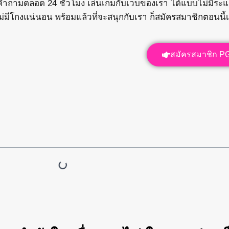
ถามตลอด 24 ชั่วโมง เล่นเกมกับเว็บของเรา ได้แบบไม่มีระแ
่มีโกงแน่นอน พร้อมแล้วที่จะสนุกกับเรา ก็สมัครสมาชิกตอนนี้
สมัครสมาชิก P