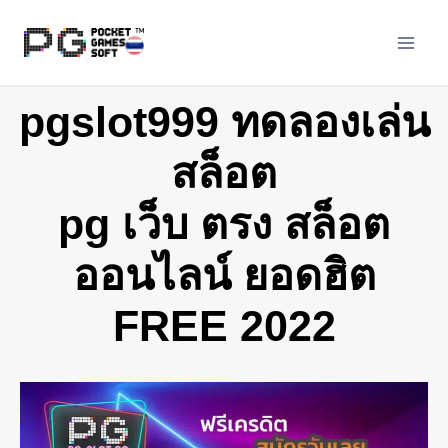
pgslot999 ทดลองเล่น
สล็อต
pg เว็บ ตรง สล็อต
ออนไลน์ ยอดฮิต
FREE 2022