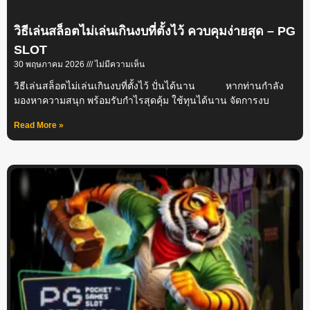
วิธีเล่นสล็อตไม่เล่นเกินงบที่ตั้งไว้ ควบคุมง่ายสุด – PG
SLOT
30 พฤษภาคม 2026
ไม่มีความเห็น
วิธีเล่นสล็อตไม่เล่นเกินงบที่ตั้งไว้ ปั่นได้นาน หากท่านกำลัง
มองหาความสนุก พร้อมรับกำไรสุดคุ้ม ใช้ทุนได้นาน จัดการงบ
Read More »