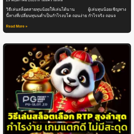
29 พฤษภาคม 2026
ไม่มีความเห็น
วิธีเล่นสล็อตสายทุนน้อยให้เล่นได้นาน ผู้เล่นทุนน้อยเชิญทาง
นี้ทางที่เปลี่ยนทุนนต่ำเป็นกำไรงบโต ถอนง่าย กำไรจริง ถอนจ
Read More »