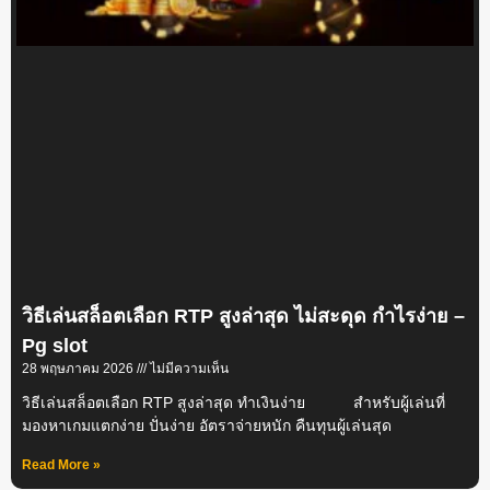
วิธีเล่นสล็อตเลือก RTP สูงล่าสุด ไม่สะดุด กำไรง่าย –
Pg slot
28 พฤษภาคม 2026
ไม่มีความเห็น
วิธีเล่นสล็อตเลือก RTP สูงล่าสุด ทำเงินง่าย สำหรับผู้เล่นที่
มองหาเกมแตกง่าย ปั่นง่าย อัตราจ่ายหนัก คืนทุนผู้เล่นสุด
Read More »