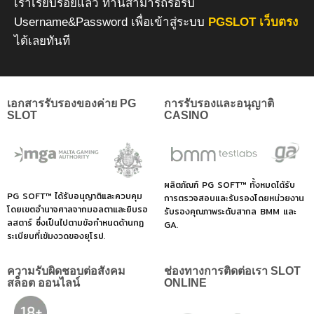
เราเรียบร้อยแล้ว ท่านสามารถรอรับ
Username&Password เพื่อเข้าสู่ระบบ
PGSLOT เว็บตรง
ได้เลยทันที
เอกสารรับรองของค่าย PG
การรับรองและอนุญาติ
SLOT
CASINO
ผลิตภัณฑ์ PG SOFT™ ทั้งหมดได้รับ
PG SOFT™ ได้รับอนุญาติและควบคุม
การตรวจสอบและรับรองโดยหน่วยงาน
โดยเขตอำนาจศาลจากมอลตาและยิบรอ
รับรองคุณภาพระดับสากล BMM และ
ลสตาร์ ซึ่งเป็นไปตามข้อกำหนดด้านกฏ
GA.
ระเบียบที่เข้มงวดของยุโรป.
ความรับผิดชอบต่อสังคม
ช่องทางการติดต่อเรา SLOT
สล็อต ออนไลน์
ONLINE