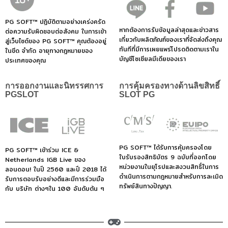
PG SOFT™ ปฏิบัติตามอย่างเคร่งครัด
หากต้องการรับข้อมูลล่าสุดและข่าวสาร
ต่อความรับผิดชอบต่อสังคม ในการเข้า
เกี่ยวกับผลิตภัณฑ์ของเราที่จัดส่งถึงคุณ
สู่เว็บไซต์ของ PG SOFT™ คุณต้องอยู่
ทันทีที่มีการเผยแพร่โปรดติดตามเราใน
ในขีด จำกัด อายุทางกฎหมายของ
บัญชีโซเชียลมีเดียของเรา
ประเทศของคุณ
การออกงานและนิทรรศการ
การคุ้มครองทางด้านลิขสิทธิ์
PGSLOT
SLOT PG
PG SOFT™ ได้รับการคุ้มครองโดย
PG SOFT™ เข้าร่วม ICE &
ใบรับรองสิทธิบัตร 9 ฉบับที่ออกโดย
Netherlands IGB Live ของ
หน่วยงานในยุโรปและสงวนสิทธิ์ในการ
ลอนดอน! ในปี 2560 และปี 2018 ได้
ดำเนินการตามกฎหมายสำหรับการละเมิด
รับการตอบรับอย่างดีและมีการร่วมมือ
ทรัพย์สินทางปัญญา.
กับ บริษัท ต่างๆใน 100 อันดับต้น ๆ