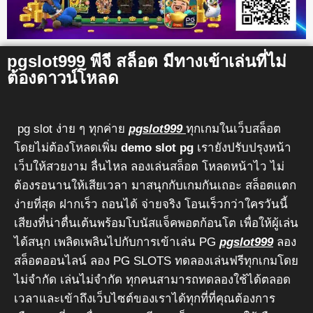
pgslot999 พีจี สล็อต มีทางเข้าเล่นที่ไม่
ต้องดาวน์โหลด
pg slot ง่าย ๆ ทุกค่าย
pgslot999
ทุกเกมในเว็บสล็อต
โดยไม่ต้องโหลดเพิ่ม
demo slot pg
เรายังปรับปรุงหน้า
เว็บให้สวยงาม ลื่นไหล ลองเล่นสล็อต โหลดหน้าไว ไม่
ต้องรอนานให้เสียเวลา มาสนุกกับเกมกันเถอะ สล็อตแตก
ง่ายที่สุด ฝากเร็ว ถอนได้ จ่ายจริง โอนเร็วกว่าใครวันนี้
เสียงที่น่าตื่นเต้นพร้อมโบนัสแจ็คพอตก้อนโต เพื่อให้ผู้เล่น
ได้สนุก เพลิดเพลินไปกับการเข้าเล่น PG
pgslot999
ลอง
สล็อตออนไลน์ ลอง PG SLOTS ทดลองเล่นฟรีทุกเกมโดย
ไม่จำกัด เล่นไม่จำกัด ทุกคนสามารถทดลองใช้ได้ตลอด
เวลาและเข้าถึงเว็บไซต์ของเราได้ทุกที่ที่คุณต้องการ