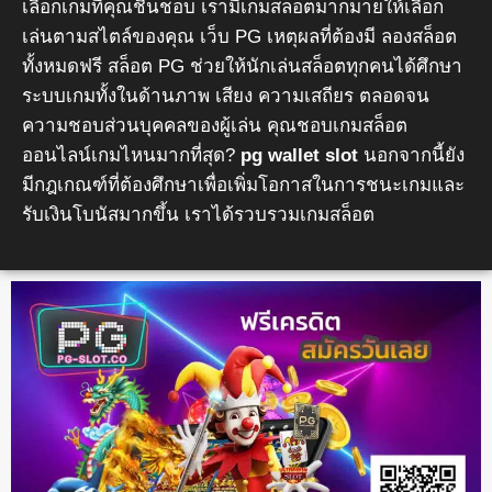
เลือกเกมที่คุณชื่นชอบ เรามีเกมสล็อตมากมายให้เลือก
เล่นตามสไตล์ของคุณ เว็บ PG เหตุผลที่ต้องมี ลองสล็อต
ทั้งหมดฟรี สล็อต PG ช่วยให้นักเล่นสล็อตทุกคนได้ศึกษา
ระบบเกมทั้งในด้านภาพ เสียง ความเสถียร ตลอดจน
ความชอบส่วนบุคคลของผู้เล่น คุณชอบเกมสล็อต
ออนไลน์เกมไหนมากที่สุด?
pg wallet slot
นอกจากนี้ยัง
มีกฎเกณฑ์ที่ต้องศึกษาเพื่อเพิ่มโอกาสในการชนะเกมและ
รับเงินโบนัสมากขึ้น เราได้รวบรวมเกมสล็อต