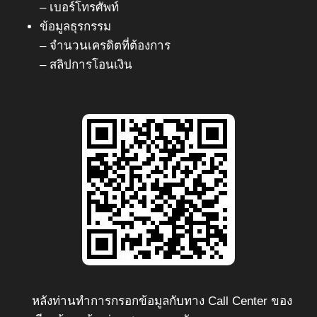
– เบอร์โทรศัพท์
ข้อมูลธุรกรรม
– จำนวนเครดิตที่ต้องการ
– สลิปการโอนเงิน
หลังท่านทำการกรอกข้อมูลกับทาง Call Center ของ