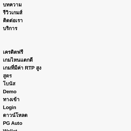
บทความ
รีวิวเกมส์
ติดต่อเรา
บริการ
เครดิตฟรี
เกมไหนแตกดี
เกมที่มีค่า RTP สูง
สูตร
โบนัส
Demo
ทางเข้า
Login
ดาวน์โหลด
PG Auto