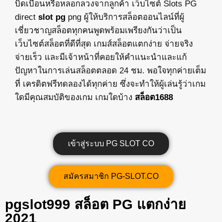
บิดเบือนหรือหลอกลวงจากลูกค้า เว็บไซต์ Slots PG
direct
slot pg
png ผู้ให้บริการสล็อตออนไลน์ที่ผู้
เชี่ยวชาญสล็อตทุกคนพูดพร้อมเพรียงกันว่าเป็น
เว็บไซต์สล็อตที่ดีที่สุด เกมส์สล็อตแตกง่าย จ่ายจริง
จ่ายเร็ว และมีเจ้าหน้าที่คอยให้คำแนะนำและแก้
ปัญหาในการเล่นสล็อตตลอด 24 ชม. พอใจทุกค่ายเต็ม
ที่ เครดิตฟรีทดลองได้ทุกค่าย ซึ่งจะทำให้ผู้เล่นรู้ว่าเกม
ใดมีคุณสมบัติของเกม เกมใดบ้าง
สล็อต1688
เข้าสู่ระบบ PG SLOT CO
สมัครสมาชิก PG-SLOT.CO
pgslot999 สล็อต PG แตกง่าย
2021