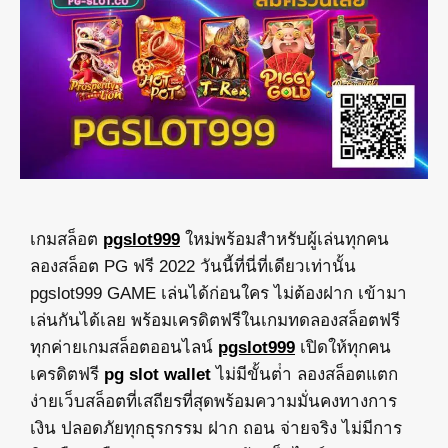
เกมสล็อต
pgslot999
ใหม่พร้อมสำหรับผู้เล่นทุกคน
ลองสล็อต PG ฟรี 2022 วันนี้ที่นี่ที่เดียวเท่านั้น
pgslot999 GAME เล่นได้ก่อนใคร ไม่ต้องฝาก เข้ามา
เล่นกันได้เลย พร้อมเครดิตฟรีในเกมทดลองสล็อตฟรี
ทุกค่ายเกมสล็อตออนไลน์
pgslot999
เปิดให้ทุกคน
เครดิตฟรี
pg slot wallet
ไม่มีขั้นต่ํา ลองสล็อตแตก
ง่ายเว็บสล็อตที่เสถียรที่สุดพร้อมความมั่นคงทางการ
เงิน ปลอดภัยทุกธุรกรรม ฝาก ถอน จ่ายจริง ไม่มีการ