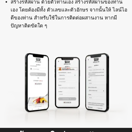
สร้างรหัสผ่าน ด้วยตัวท่านเอง สร้างรหัสผ่านของท่าน
เอง โดยต้องมีทั้ง ตัวเลขและตัวอักษร จากนั้นให้ ไลน์ไอ
ดีของท่าน สำหรับใช้ในการติดต่อผสานงาน หากมี
ปัญหาติดขัดใด ๆ