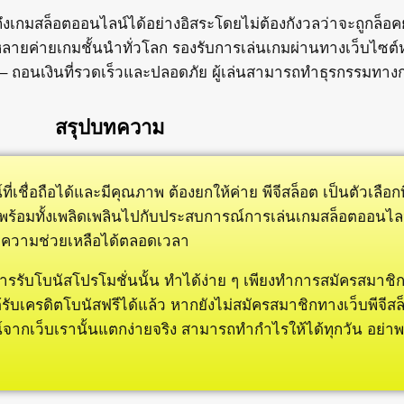
าถึงเกมสล็อตออนไลน์ได้อย่างอิสระโดยไม่ต้องกังวลว่าจะถูกล็
ายค่ายเกมชั้นนำทั่วโลก รองรับการเล่นเกมผ่านทางเว็บไซต์หร
 – ถอนเงินที่รวดเร็วและปลอดภัย ผู้เล่นสามารถทำธุรกรรมทาง
สรุปบทความ​
ชื่อถือได้และมีคุณภาพ ต้องยกให้ค่าย พีจีสล็อต เป็นตัวเลือกที
ร้อมทั้งเพลิดเพลินไปกับประสบการณ์การเล่นเกมสล็อตออนไลน์ที่ด
ขอความช่วยเหลือได้ตลอดเวลา
การรับโบนัสโปรโมชั่นนั้น ทำได้ง่าย ๆ เพียงทำการสมัครสมาชิก
ด้รับเครดิตโบนัสฟรีได้แล้ว
หากยังไม่สมัครสมาชิกทางเว็บพีจีส
ลน์จากเว็บเรานั้นแตกง่ายจริง สามารถทำกำไรให้ได้ทุกวัน อย่า