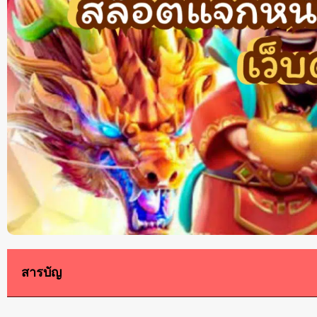
สารบัญ