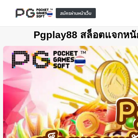
สมัครผ่านหน้าเว็บ
Pgplay88 สล็อตแจกหนัก ท