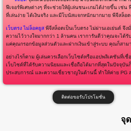
ฟีเจอร์พิเศษต่างๆ ที่จะช่วยให้ผู้เล่นชนะเกมได้ง่ายขึ้น เ
ที่เล่นง่าย ได้เงินจริง และมีโบนัสแจกหนักมากมาย พีจีสล็อต
เว็บตรง ไม่ล็อคยูส
พีจีสล็อตเป็นเว็บตรง ไม่ผ่านเอเย่นต์ จึง
ความไว้วางใจมากกว่า 1 ล้านคน เราการันตีว่าคุณจะได้รับเ
แค่คุณกรอกข้อมูลส่วนตัวและฝากเงินเข้าสู่ระบบ คุณก็สามา
อย่างไรก็ตาม ผู้เล่นควรเลือกเว็บไซต์หรือแอปพลิเคชันที่เชื่
เว็บไซต์ที่ได้รับความนิยมและเชื่อถือได้มากที่สุดในปัจจุบ
ประสบการณ์ และความเชี่ยวชาญในด้านนี้ ทำให้ค่าย PG สาม
ติดต่อขอรับโปรโมชั่น
จุ