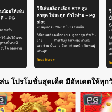
วิธีเล่นสล็อตเลือก RTP สูง
ุนน้อยให้เล่น
ว
ล่าสุด ไม่สะดุด กำไรง่าย – Pg
ดี – PG
ป
slot
S
28 พฤษภาคม 2026
ไม่มีความเห็น
ีความเห็น
2
วิธีเล่นสล็อตเลือก RTP สูงล่าสุด ทำเงิน
อยให้เล่นได้นาน
ว
ง่าย สำหรับผู้เล่นที่มองหาเกม
างนี้ทางที่
ย
แตกง่าย ปั่นง่าย อัตราจ่ายหนัก คืนทุนผู้
ไรงบโต ถอนง่าย
เก
เล่นสุด
เก
Read More »
Re
 โปรโมชั่นสุดเด็ด มีอัพเดตให้ทุกว