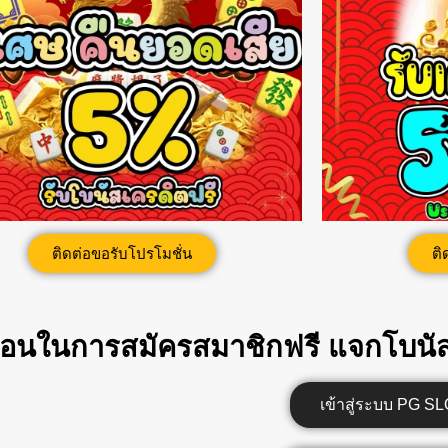
ยอดเสียด้วยตนเอง เท่านั้น
ลุ้นรับส
องแจ้งและต้องติดต่อกับทีมงานเพื่อขอรับคืน
เว็บเรา ครบ 1
ับ คืนยอดเสีย ก่อนวันที่ 5 ของเดือน ลูกค้าจะ
ของท่านตรงกับ
ละคืนให้ไม่เกินวันที่ 5 ของเดือนถัดไป การ
เครดิตฟรี 500
รคืนยอดเสียจะคืนให้เป็นเครดิตเติมใน User
ติดต่อขอรับโปรโมชั่น
ติ
ตอนในการสมัครสมาชิกฟรี แจกโบนั
เข้าสู่ระบบ PG S