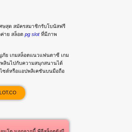
เศษสุด สมัครสมาชิกรับโบนัสฟรี
กค่าย
สล็อต
pg slot
ที่มีภาพ
ผจญภัย เกมสล็อตแนวแฟนตาซี เกม
ิดเพลินไปกับความสนุกสนานได้
็บไซต์หรือแอปพลิเคชันบนมือถือ
SLOT.CO
อนโต นอกจากนี้ พีจีสล็อตยังมี