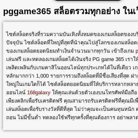
pggame365 สล็อตรวมทุกอย่าง ในเว
ไซต์สล็อตจริงที่รวมความบันเทิงทั้งหมดของเกมสล็อตของบริ
ปัจจุบัน ไซต์สล็อตที่ใหญ่ที่สุดที่นำคุณไปสู่โลกของเกมสล็
ของเกมสล็อตยอดนิยมทำเงินจำนวนมากทุกวัน เข้าถึงเกม
p
เล่นฟรี และทดลองเกมสล็อตได้เงินจริง
PG game 365
เราให
เพลิดเพลินกับเกมคาสิโนออนไลน์ทุกประเภทได้ในที่เดียว เก
หลักมากกว่า 1,000 รายการรวมถึงสล็อตที่มีชื่อเสียงที่สุด
ใหญ่ในเกมใดก็ได้ ไซต์สล็อตยอดนิยมที่ให้บริการหลากหลายจา
ออนไลน์
168galaxy
ให้คุณเล่นด้วยตัวเองบนโทรศัพท์มือถือ
เพียงคลิกเพื่อรับเครดิตฟรี คุณสามารถรับเครดิตฟรีที่คุณมี
เล่นสล็อตเพื่อรับรางวัลที่ดีที่สุด ไม่ว่าคุณจะเป็นคนทุนห
ถอน ไม่มีขั้นต่ำ ทดลองใช้ฟรีทุกครั้งที่คุณต้องการ อย่าพลา