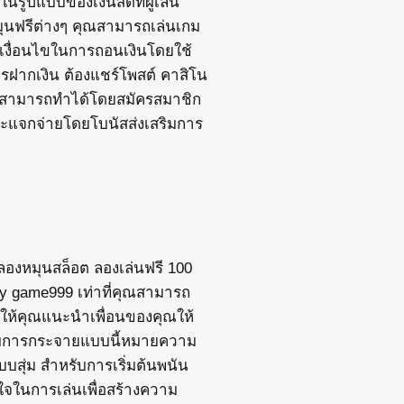
ในรูปแบบของเงินสดที่ผู้เล่น
มุนฟรีต่างๆ คุณสามารถเล่นเกม
ีเงื่อนไขในการถอนเงินโดยใช้
รฝากเงิน ต้องแชร์โพสต์ คาสิโน
ุณสามารถทำได้โดยสมัครสมาชิก
สจะแจกจ่ายโดยโบนัสส่งเสริมการ
กมาลองหมุนสล็อต ลองเล่นฟรี 100
y game999
เท่าที่คุณสามารถ
ื่อให้คุณแนะนำเพื่อนของคุณให้
ับการกระจายแบบนี้หมายความ
บสุ่ม สำหรับการเริ่มต้นพนัน
งใจในการเล่นเพื่อสร้างความ