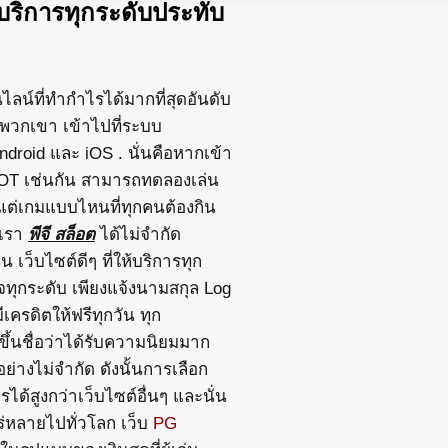
ริการทุกระดับประทับ
ไลน์ที่ทำกำไรได้มากที่สุดอันดับ
พวกเขา เข้าไปที่ระบบ
 Android และ iOS . นั่นคือหากเข้า
LOT เช่นกัน สามารถทดลองเล่น
แต่เกมแบบไหนที่ทุกคนต้องกิน
จเรา
พีจี สล็อต
ได้ไม่จำกัด
ว็บไซต์ดีๆ ที่ให้บริการทุก
ใจทุกระดับ เพียงแจ้งนามสกุล Log
เครดิตให้ฟรีทุกวัน ทุก
ึ้นชื่อว่าได้รับความนิยมมาก
นอย่างไม่จำกัด ดังนั้นการเลือก
ด้สูงกว่าเว็บไซต์อื่นๆ และนั่น
พร่หลายไปทั่วโลก เว็บ
PG