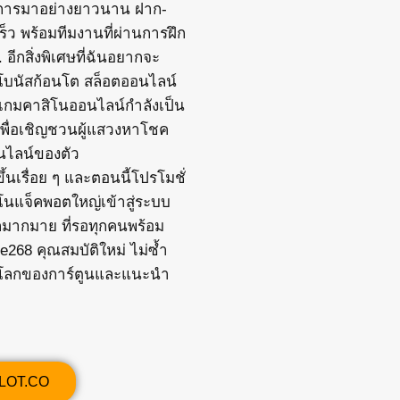
บริการมาอย่างยาวนาน ฝาก-
ร็ว พร้อมทีมงานที่ผ่านการฝึก
ีกสิ่งพิเศษที่ฉันอยากจะ
มโบนัสก้อนโต สล็อตออนไลน์
เล่นเกมคาสิโนออนไลน์กำลังเป็น
ยเพื่อเชิญชวนผู้แสวงหาโชค
อนไลน์ของตัว
เรื่อย ๆ และตอนนี้โปรโมชั่
าสิโนแจ็คพอตใหญ่เข้าสู่ระบบ
ีกมากมาย ที่รอทุกคนพร้อม
268 คุณสมบัติใหม่ ไม่ซ้ำ
่ในโลกของการ์ตูนและแนะนำ
SLOT.CO