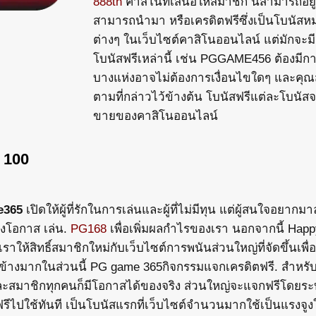
888th
คาสิโนที่เสนอให้สมาชิก นี้สามารถอยู่
สามารถนำมา หรือเครดิตฟรีซึ่งเป็นโบนัสห
ต่างๆ ในเว็บไซต์คาสิโนออนไลน์ แต่มักจะม
โบนัสฟรีเหล่านี้ เช่น
PGGAME456
ต้องมีกา
บางแห่งอาจไม่ต้องการเงื่อนไขใดๆ และค
ตามที่กล่าวไว้ข้างต้น โบนัสฟรีแต่ละโบนั
ขายของคาสิโนออนไลน์
บ 100
e365
เปิดให้ผู้ที่รักในการเล่นและผู้ที่ไม่มีทุน แต่ผู้สนใจอยา
างโอกาส เล่น.
PG168
เพื่อเพิ่มผลกำไรของเรา นอกจากนี้
Happ
าให้สิทธิ์สมาชิกใหม่กับเว็บไซต์การพนันส่วนใหญ่ที่จัดขึ้นเพ
นข้างมากในส่วนนี้
PG game 365
กิจกรรมแจกเครดิตฟรี. สำหร
ันและสมาชิกทุกคนก็มีโอกาสได้ของจริง ส่วนใหญ่จะแจกฟรีโดยระบ
ตฟรีไปใช้ทันที เป็นโบนัสแรกที่เว็บไซต์จำนวนมากใช้เป็นแรงจู