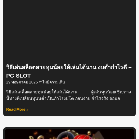
วิธีเล่นสล็อตสายทุนน้อยให้เล่นได้นาน งบต่ำกำไรดี –
PG SLOT
29 พฤษภาคม 2026
ไม่มีความเห็น
วิธีเล่นสล็อตสายทุนน้อยให้เล่นได้นาน ผู้เล่นทุนน้อยเชิญทาง
นี้ทางที่เปลี่ยนทุนนต่ำเป็นกำไรงบโต ถอนง่าย กำไรจริง ถอนจ
Read More »