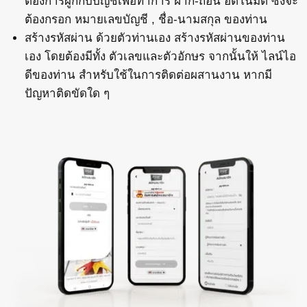
ต้องการผูกกับบัญชีเพื่อทำการ ฝาก-ถอน อัตโนมัติ ซึ่งจะ
ต้องกรอก หมายเลขบัญชี , ชื่อ-นามสกุล ของท่าน
สร้างรหัสผ่าน ด้วยตัวท่านเอง สร้างรหัสผ่านของท่าน
เอง โดยต้องมีทั้ง ตัวเลขและตัวอักษร จากนั้นให้ ไลน์ไอ
ดีของท่าน สำหรับใช้ในการติดต่อผสานงาน หากมี
ปัญหาติดขัดใด ๆ