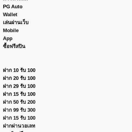
PG Auto
Wallet
เล่นผ่านเว็บ
Mobile
App
ซื้อฟรีสปิน
ฝาก 10 รับ 100
ฝาก 20 รับ 100
ฝาก 29 รับ 100
ฝาก 15 รับ 100
ฝาก 50 รับ 200
ฝาก 99 รับ 300
ฝาก 15 รับ 100
ฝากผ่านวอเลท