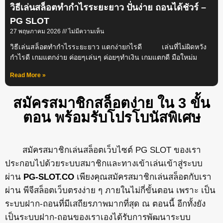
วิธีเล่นสล็อตทำกำไรระยะยาว ปั่นง่าย ถอนได้ชัวร์ –
PG SLOT
27 พฤษภาคม 2026
ไม่มีความเห็น
วิธีเล่นสล็อตทำกำไรระยะยาว แตกง่ายกไรดี เล่นที่ไม่ผิดหวัง
กำไรดี เกมแตกง่าย ค่อยๆเล่นๆ ค่อยๆทำเงิน เกมแตกดี มือใหม่ม
Read More »
สมัครสมาชิกสล็อตง่าย ใน 3 ขั้น
ตอน พร้อมรับโปรโบนัสพิเศษ
สมัครสมาชิกเล่นสล็อตเว็บไซต์ PG SLOT ของเรา
ประกอบไปด้วยระบบสมาชิกและทางเข้าเล่นเข้าสู่ระบบ
ผ่าน
PG-SLOT.CO
เพียงคุณสมัครสมาชิกเล่นสล็อตกับเรา
ผ่าน พีจีสล็อตเว็บตรงง่าย ๆ ภายในไม่กี่ขั้นตอน เพราะ เป็น
ระบบฝาก-ถอนที่มีเสถียรภาพมากที่สุด ณ ตอนนี้ อีกทั้งยัง
เป็นระบบฝาก-ถอนของเราเองได้รับการพัฒนาระบบ