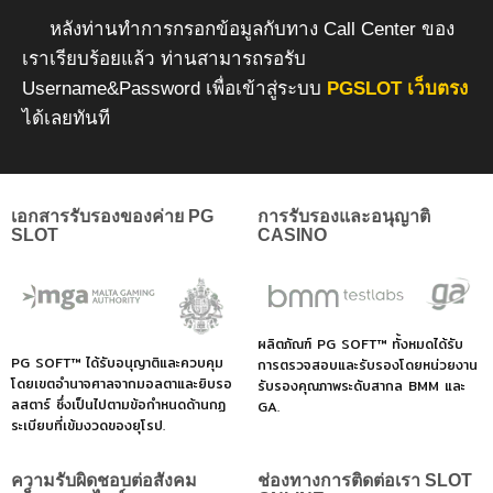
หลังท่านทำการกรอกข้อมูลกับทาง Call Center ของ
เราเรียบร้อยแล้ว ท่านสามารถรอรับ
Username&Password เพื่อเข้าสู่ระบบ
PGSLOT เว็บตรง
ได้เลยทันที
เอกสารรับรองของค่าย PG
การรับรองและอนุญาติ
SLOT
CASINO
ผลิตภัณฑ์ PG SOFT™ ทั้งหมดได้รับ
PG SOFT™ ได้รับอนุญาติและควบคุม
การตรวจสอบและรับรองโดยหน่วยงาน
โดยเขตอำนาจศาลจากมอลตาและยิบรอ
รับรองคุณภาพระดับสากล BMM และ
ลสตาร์ ซึ่งเป็นไปตามข้อกำหนดด้านกฏ
GA.
ระเบียบที่เข้มงวดของยุโรป.
ความรับผิดชอบต่อสังคม
ช่องทางการติดต่อเรา SLOT