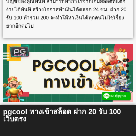
บัญชีของคุณทันที สามารถทำกำไรจากเกมสล็อตที่แตก
ง่ายได้ทันที สร้างโอกาสทำเงินได้ตลอด 24 ชม. ฝาก 20
รับ 100 ทำรวม 200 จะทำให้หาเงินได้ทุกคนไม่ใช่เรื่อง
ยากอีกต่อไป
pgcool ทางเข้าสล็อต ฝาก 20 รับ 100
เว็บตรง