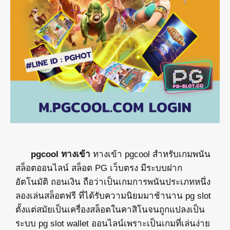
pgcool ทางเข้า
ทางเข้า pgcool สำหรับเกมพนัน
สล็อตออนไลน์ สล็อต PG เว็บตรง มีระบบฝาก
อัตโนมัติ ถอนเงิน ถือว่าเป็นเกมการพนันประเภทหนึ่ง
ลองเล่นสล็อตฟรี ที่ได้รับความนิยมมาช้านาน pg slot
ตั้งแต่สมัยเป็นเครื่องสล็อตในคาสิโนจนถูกแปลงเป็น
ระบบ pg slot wallet ออนไลน์เพราะเป็นเกมที่เล่นง่าย