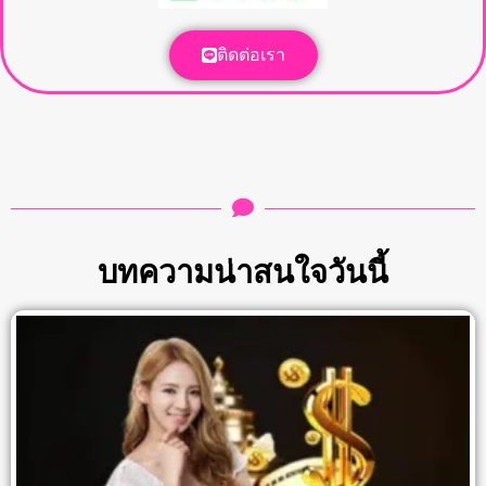
ติดต่อเรา
บทความน่าสนใจวันนี้