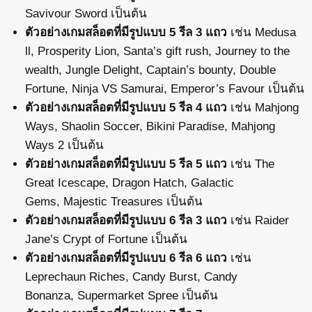
Savivour Sword เป็นต้น
ตัวอย่างเกมสล็อตที่มีรูปแบบ 5 รีล 3 แถว
เช่น Medusa
ll, Prosperity Lion, Santa’s gift rush, Journey to the
wealth, Jungle Delight, Captain’s bounty, Double
Fortune, Ninja VS Samurai, Emperor’s Favour เป็นต้น
ตัวอย่างเกมสล็อตที่มีรูปแบบ 5 รีล 4 แถว
เช่น Mahjong
Ways, Shaolin Soccer, Bikini Paradise, Mahjong
Ways 2 เป็นต้น
ตัวอย่างเกมสล็อตที่มีรูปแบบ 5 รีล 5 แถว
เช่น The
Great Icescape, Dragon Hatch, Galactic
Gems, Majestic Treasures เป็นต้น
ตัวอย่างเกมสล็อตที่มีรูปแบบ 6 รีล 3 แถว
เช่น Raider
Jane’s Crypt of Fortune เป็นต้น
ตัวอย่างเกมสล็อตที่มีรูปแบบ 6 รีล 6 แถว
เช่น
Leprechaun Riches, Candy Burst, Candy
Bonanza, Supermarket Spree เป็นต้น