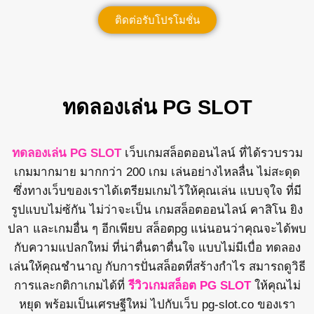
ติดต่อรับโปรโมชั่น
ทดลองเล่น PG SLOT
ทดลองเล่น PG SLOT
เว็บเกมสล็อตออนไลน์ ที่ได้รวบรวม
เกมมากมาย มากกว่า 200 เกม เล่นอย่างไหลลื่น ไม่สะดุด
ซึ่งทางเว็บของเราได้เตรียมเกมไว้ให้คุณเล่น แบบจุใจ ที่มี
รูปแบบไม่ซ้กัน ไม่ว่าจะเป็น เกมสล็อตออนไลน์ คาสิโน ยิง
ปลา และเกมอื่น ๆ อีกเพียบ สล็อตpg แน่นอนว่าคุณจะได้พบ
กับความแปลกใหม่ ที่น่าตื่นตาตื่นใจ แบบไม่มีเบื่อ ทดลอง
เล่นให้คุณชำนาญ กับการปั่นสล็อตที่สร้างกำไร สมารถดูวิธี
การและกติกาเกมได้ที่
รีวิวเกมสล็อต PG SLOT
ให้คุณไม่
หยุด พร้อมเป็นเศรษฐีใหม่ ไปกับเว็บ pg-slot.co ของเรา