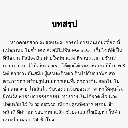
บทสรุป
หากคุณอยาก สัมผัสประสบการณ์ การเล่นเกมสล็อต ที่
แปลกใหม่ ไม่ซ้ำใคร คงหนีไม่พ้น PG SLOT เว็บไซต์ที่เป็น
ที่นิยมจนถึงปัจจุบัน ค่ายใหม่มาแรง ที่รวบรวมเกมชั้นนำ
มากมาย มาไว้ที่เว็บของเรา ให้คุณได้ลองเล่น เกมที่มีภาพ 3
มิติ สวยงามทันสมัย ผู้เล่นจะตื่นตา ตื่นไปกับกราฟิก สุด
ตระการตา พร้อมรูปแบบการเล่นที่แตกต่างกัน ออกไป ไม่
ซ้ำ แตกง่าย ได้เงินไว รับรองว่าเว็บของเรา จะทำให้คุณไม่
ผิดหวัง ทำรายการธุรกกรรม ทางการเงินได้รวดเร็ว และ
ปลอดภัย ไว้ใจ pg-slot.co ให้ช่วยคุณจัดการ พร่อมเจ้า
หน้าที่ ที่ผ่านการอบรมมาแล้ว ช่วยคุณแก้ไขปัญหา ให้คำ
แนะนำ ตลอด 24 ชั่วโมง