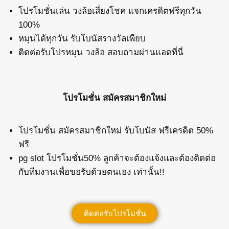
โปรโมชั่นเล่น วงล้อเสี่ยงโชค แจกเครดิตฟรีทุกวัน
100%
หมุนได้ทุกวัน รับโบนัสรางวัลเพียบ
ติดต่อรับโปรหมุน วงล้อ สอบถามผ่านแอดที่นี่
โปรโมชั่น สมัครสมาชิกใหม่
โปรโมชั่น สมัครสมาชิกใหม่ รับโบนัส ฟรีเครดิต 50%
ฟรี
pg slot โปรโมชั่น50% ลูกค้าจะต้องแจ้งและต้องติดต่อ
กับทีมงานเพื่อขอรับด้วยตนเอง เท่านั้น!!
ติดต่อรับโปรโมชั่น