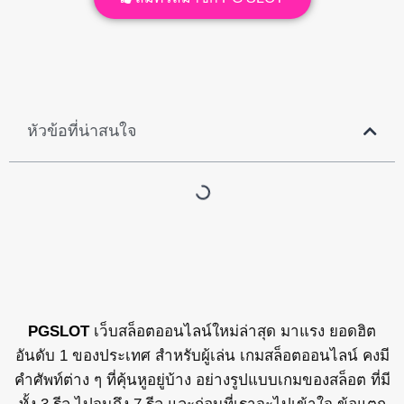
หัวข้อที่น่าสนใจ
PGSLOT
เว็บสล็อตออนไลน์ใหม่ล่าสุด มาแรง ยอดฮิต
อันดับ 1 ของประเทศ สำหรับผู้เล่น เกมสล็อตออนไลน์ คงมี
คำศัพท์ต่าง ๆ ที่คุ้นหูอยู่บ้าง อย่างรูปแบบเกมของสล็อต ที่มี