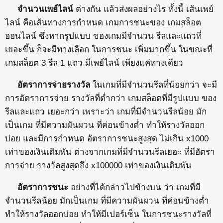
จำนวนเพย์ไลน์
ต่างกัน แล้วส่งผลอย่างไร ทั้งนี้ เส้นเพย์
ไลน์ คือเส้นทางการกำหนด เกมการชนะของ เกมสล็อต
ออนไลน์ ซึ่งหากรูปแบบ ของเกมมีจำนวน รีลและแถวที่
เยอะขึ้น ก็จะมีทางเลือก ในการชนะ เพิ่มมากขึ้น ในขณะที่
เกมสล็อต 3 รีล 1 แถว มีเพย์ไลน์ เพียงแค่ทางเดียว
อัตราการจ่ายรางวัล
ในเกมที่มีจำนวนรีลที่น้อยกว่า จะมี
การอัตราการจ่าย รางวัลที่ต่ำกว่า เกมสล็อตที่มีรูปแบบ ของ
รีลและแถว เยอะกว่า เพราะว่า เกมที่มีจำนวนรีลน้อย มัก
เป็นเกม ที่มีความผันผวน ที่ค่อนข้างต่ำ ทำให้รางวัลออก
บ่อย และมีการกำหนด อัตราการชนะสูงสุด ไม่เกิน x1000
เท่าของเงินเดิมพัน ต่างจากเกมที่มีจำนวนรีลเยอะ ที่มีอัตรา
การจ่าย รางวัลสูงสุดถึง x100000 เท่าของเงินเดิมพัน
อัตราการชนะ
อย่างที่ได้กล่าวไปข้างบน ว่า
เกมที่มี
จำนวนรีลน้อย มักเป็นเกม ที่มีความผันผวน ที่ค่อนข้างต่ำ
ทำให้รางวัลออกบ่อย ทำให้มีเปอร์เซ็น ในการชนะรางวัลที่