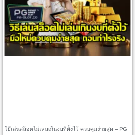
วิธีเล่นสล็อตไม่เล่นเกินงบที่ตั้งไว้ ควบคุมง่ายสุด – PG