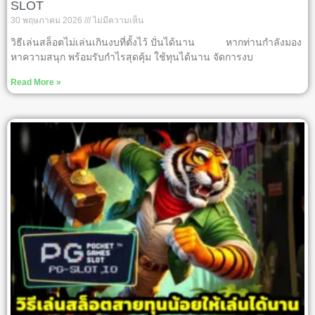
SLOT
30 พฤษภาคม 2026
ไม่มีความเห็น
วิธีเล่นสล็อตไม่เล่นเกินงบที่ตั้งไว้ ปั่นได้นาน หากท่านกำลังมอง
หาความสนุก พร้อมรับกำไรสุดคุ้ม ใช้ทุนได้นาน จัดการงบ
Read More »