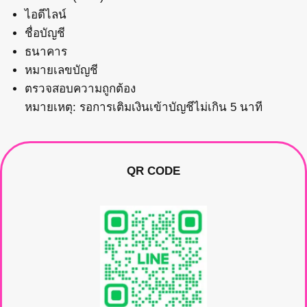
ไอดีไลน์
ชื่อบัญชี
ธนาคาร
หมายเลขบัญชี
ตรวจสอบความถูกต้อง
หมายเหตุ: รอการเติมเงินเข้าบัญชีไม่เกิน 5 นาที
QR CODE