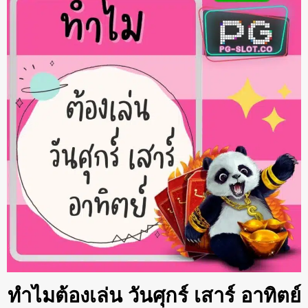
ทำไมต้องเล่น วันศุกร์ เสาร์ อาทิตย์