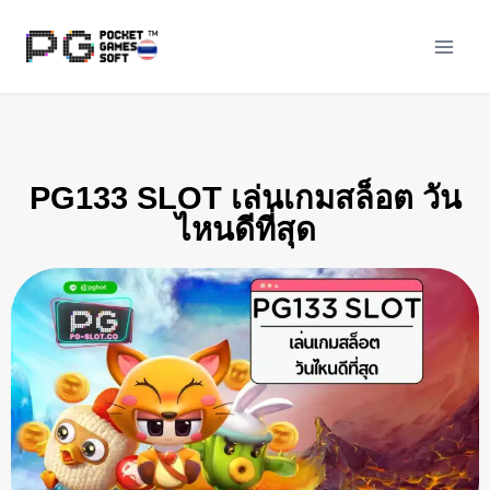
PG133 SLOT เล่นเกมสล็อต วัน
ไหนดีที่สุด