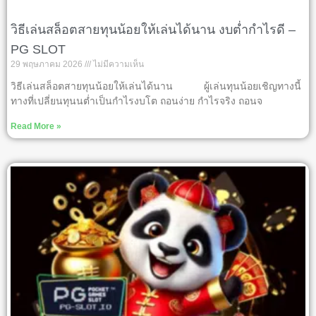
วิธีเล่นสล็อตสายทุนน้อยให้เล่นได้นาน งบต่ำกำไรดี –
PG SLOT
29 พฤษภาคม 2026
ไม่มีความเห็น
วิธีเล่นสล็อตสายทุนน้อยให้เล่นได้นาน ผู้เล่นทุนน้อยเชิญทางนี้
ทางที่เปลี่ยนทุนนต่ำเป็นกำไรงบโต ถอนง่าย กำไรจริง ถอนจ
Read More »