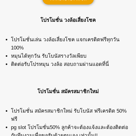
โปรโมชั่น วงล้อเสี่ยงโชค
โปรโมชั่นเล่น วงล้อเสี่ยงโชค แจกเครดิตฟรีทุกวัน
100%
หมุนได้ทุกวัน รับโบนัสรางวัลเพียบ
ติดต่อรับโปรหมุน วงล้อ สอบถามผ่านแอดที่นี่
โปรโมชั่น สมัครสมาชิกใหม่
โปรโมชั่น สมัครสมาชิกใหม่ รับโบนัส ฟรีเครดิต 50%
ฟรี
pg slot โปรโมชั่น50% ลูกค้าจะต้องแจ้งและต้องติดต่อ
กับทีมงานเพื่อขอรับด้วยตนเอง เท่านั้น!!