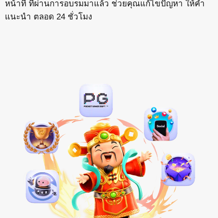
หน้าที่ ที่ผ่านการอบรมมาแล้ว ช่วยคุณแก้ไขปัญหา ให้คำ
แนะนำ ตลอด 24 ชั่วโมง