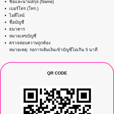
ชื่อและนามสกุล (Name)
เบอร์โทร (โทร.)
ไอดีไลน์
ชื่อบัญชี
ธนาคาร
หมายเลขบัญชี
ตรวจสอบความถูกต้อง
หมายเหตุ: รอการเติมเงินเข้าบัญชีไม่เกิน 5 นาที
QR CODE