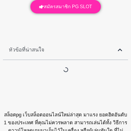
สมัครสมาชิก PG SLOT
หัวข้อที่น่าสนใจ
สล็อตpg เว็บสล็อตออนไลน์ใหม่ล่าสุด มาแรง ยอดฮิตอันดับ
1 ของประเทศ ที่คุณไม่ควรพลาด สามารถเล่นได้ทั้ง วิธีการ
ดาวน์โหลดเกมมาเก็บไว้ในเครื่อง หรือผู้เล่นทันใด ที่ไม่