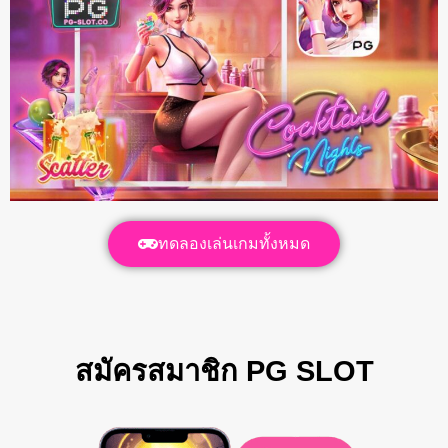
ทดลองเล่นเกมทั้งหมด
สมัครสมาชิก PG SLOT