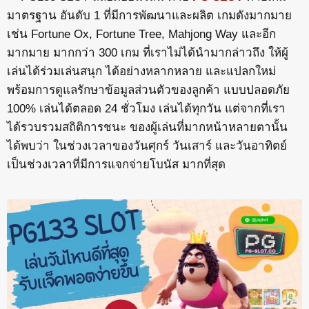
มาตรฐาน อันดับ 1 ที่มีการพัฒนาและผลิต เกมดังมากมาย
เช่น Fortune Ox, Fortune Tree, Mahjong Way และอีก
มากมาย มากกว่า 300 เกม ที่เราไม่ได้นำมากล่าวถึง ให้ผู้
เล่นได้ร่วมเล่นสนุก ได้อย่างหลากหลาย และแปลกใหม่
พร้อมการดูแลรักษาข้อมูลส่วนตัวของลูกค้า แบบปลอดภัย
100% เล่นได้ตลอด 24 ชั่วโมง เล่นได้ทุกวัน แต่จากที่เรา
ได้รวบรวมสถิติการชนะ ของผู้เล่นที่มากหน้าหลายตานั้น
ได้พบว่า ในช่วงเวลาของวันศุกร์ วันเสาร์ และวันอาทิตย์
เป็นช่วงเวลาที่มีการแจกจ่ายโบนัส มากที่สุด