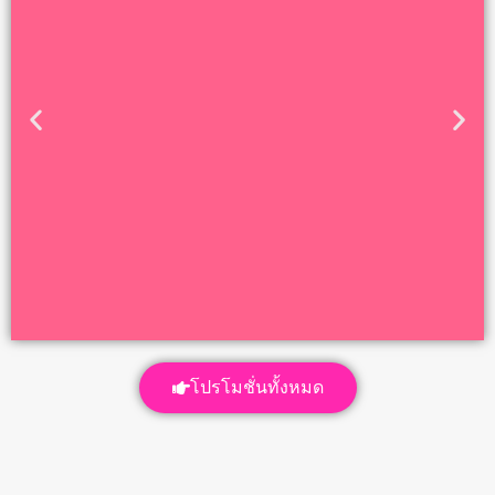
โปรโมชั่นทั้งหมด