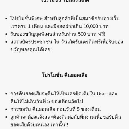
โปรโมชั่น โบนัสวันเกิด
โปรโมชั่นพิเศษ สำหรับลูกค้าที่เป็นสมาชิกกับทางเว็บ
เราครบ 1 เดือน และมียอดฝากเกิน 10,000 บาท
รับของขวัญสุดพิเศษสำหรับท่าน 500 บาท ฟรี!
แสดงบัตรประชาชน ใน วันเกิดรับเครดิตฟรีเพื่อรับของ
ขวัญของคุณได้เลย!
โปรโมชั่น คืนยอดเสีย
การคืนยอดเสียจะคืนให้เป็นเครดิตเติมใน User และ
คืนให้ไม่เกินวันที่ 5 ของเดือนถัดไป
การขอรับ คืนยอดเสีย ก่อนวันที่ 5 ของเดือน
ลูกค้าจะต้องแจ้งและต้องติดต่อกับทีมงานเพื่อขอรับคืน
ยอดเสียด้วยตนเอง เท่านั้น!!