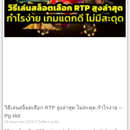
วิธีเล่นสล็อตเลือก RTP สูงล่าสุด ไม่สะดุด กำไรง่าย –
Pg slot
28 พฤษภาคม 2026
ไม่มีความเห็น