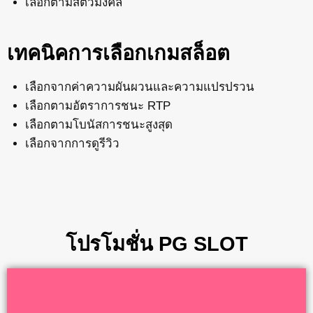
เลือกตามสัตว์มงคล
เทคนิคการเลือกเกมสล็อต
เลือกจากค่าความผันผวนและความแปรปรวน
เลือกตามอัตราการชนะ RTP
เลือกตามโบนัสการชนะสูงสุด
เลือกจากการดูรีวิว
โปรโมชั่น PG SLOT