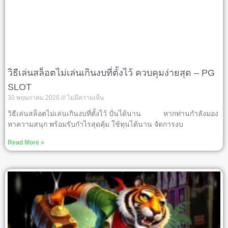
วิธีเล่นสล็อตไม่เล่นเกินงบที่ตั้งไว้ ควบคุมง่ายสุด – PG
SLOT
30 พฤษภาคม 2026
ไม่มีความเห็น
วิธีเล่นสล็อตไม่เล่นเกินงบที่ตั้งไว้ ปั่นได้นาน หากท่านกำลังมอง
หาความสนุก พร้อมรับกำไรสุดคุ้ม ใช้ทุนได้นาน จัดการงบ
Read More »