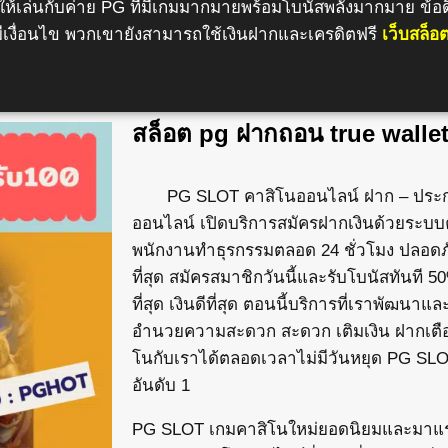
ให้เล่นกับค่าย PG ที่มีเกมมากมายพร้อมโบนัสพลังมากมาย
ข้อ
ม่มีเงื่อนไข พวกเขายังสามารถใช้เงินฝากและเครดิตฟรี
เว็บสล็อ
สล็อต pg ฝากถอน true walle
PG SLOT คาสิโนออนไลน์ ฝาก – ประกา
ออนไลน์ เปิดบริการสมัครฝากเงินด้วยระบบค
พนักงานทำธุรกรรมตลอด 24 ชั่วโมง ปลอดภัย
ที่สุด สมัครสมาชิกวันนี้และรับโบนัสทันที
ที่สุด เงินดีที่สุด ตอนนี้บริการที่เราพัฒน
อำนวยความสะดวก สะดวก เติมเงิน ฝากเตือน 
โนกับเราได้ตลอดเวลาไม่มีวันหยุด PG SLOT 
อันดับ 1
PG SLOT เกมคาสิโนใหม่ยอดนิยมและมาแ