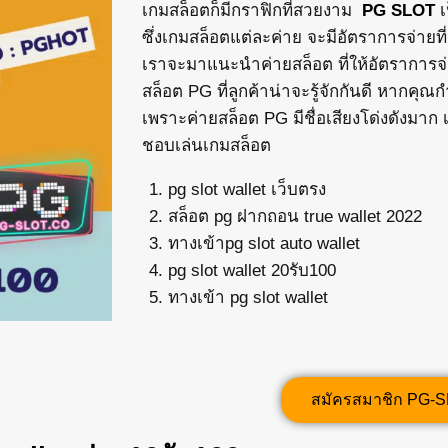
เกมสล็อตก็มีกราฟิกที่สวยงาม
PG SLOT
เ
ซึ่งเกมสล็อตแต่ละค่าย จะมีอัตราการจ่าย
เราจะมาแนะนำค่ายสล็อต ที่ให้อัตราการจ่ายท
สล็อต PG ที่ลูกค้าน่าจะรู้จักกันดี หากคุณก
เพราะค่ายสล็อต PG มีชื่อเสียงโด่งดังมาก เป
ชอบเล่นเกมสล็อต
pg slot wallet เว็บตรง
สล็อต pg ฝากถอน true wallet 2022
ทางเข้าpg slot auto wallet
pg slot wallet 20รับ100
ทางเข้า pg slot wallet
สมัครสมาชิก PG-