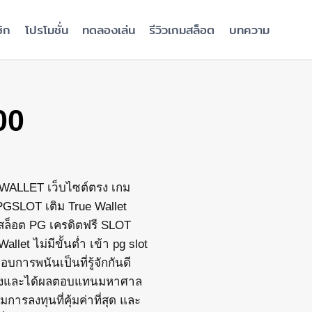
ิก
โปรโมชั่น
ทดลองเล่น
รีวิวเกมสล็อต
บทความ
00
ALLET เว็บไซต์ตรง เกม
 PGSLOT เติม True Wallet
สล็อต PG เครดิตฟรี SLOT
allet ไม่มีขั้นต่ำ เข้า pg slot
ชอบการพนันเป็นที่รู้จักกันดี
อยลงและได้ผลตอบแทนมหาศาล
มการลงทุนที่คุ้มค่าที่สุด และ