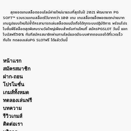
สุดยอดเกมสล็อตออนไลน์ค่ายใหม่มาแรงที่สุดในปี 2021 พัฒนาจาก PG
SOFT™ รวบรวมเกมสล็อตไว้มากกว่า 100 เกม เกมสล็อตแจ็ตพอตแตกง่ายมาก
เกมรูปแบบใหม่ไม่ซ้ำใครสามารถเล่นสล็อตบนมือถือได้ทุกระบบปฏิบัติการ พร้อมโปร
โมชั่นพีจีสล็อตสุดพิเศษรางวัลใหญ่เพียบสำหรับท่านไหนที่ สมัครPGSLOT วันนี้ แจก
โบนัสฟรี50% ทันทีสมัครสมาชิกผ่านทางไลน์แอดมีระบบฝากถอนออโต้ที่รวดเร็ว
ทันใจ ทดลองเล่นPG SLOTฟรี ได้แล้ววันนี้
หน้าแรก
สมัครสมาชิก
ฝาก-ถอน
โปรโมชั่น
เกมส์ทั้งหมด
ทดลองเล่นฟรี
บทความ
รีวิวเกมส์
ติดต่อเรา