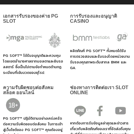
เอกสารรับรองของค่าย PG
การรับรองและอนุญาติ
SLOT
CASINO
ผลิตภัณฑ์ PG SOFT™ ทั้งหมดได้รับ
PG SOFT™ ได้รับอนุญาติและควบคุม
การตรวจสอบและรับรองโดยหน่วยงาน
โดยเขตอำนาจศาลจากมอลตาและยิบรอ
รับรองคุณภาพระดับสากล BMM และ
ลสตาร์ ซึ่งเป็นไปตามข้อกำหนดด้านกฏ
GA.
ระเบียบที่เข้มงวดของยุโรป.
ความรับผิดชอบต่อสังคม
ช่องทางการติดต่อเรา SLOT
สล็อต ออนไลน์
ONLINE
PG SOFT™ ปฏิบัติตามอย่างเคร่งครัด
หากต้องการรับข้อมูลล่าสุดและข่าวสาร
ต่อความรับผิดชอบต่อสังคม ในการเข้า
เกี่ยวกับผลิตภัณฑ์ของเราที่จัดส่งถึงคุณ
สู่เว็บไซต์ของ PG SOFT™ คุณต้องอยู่