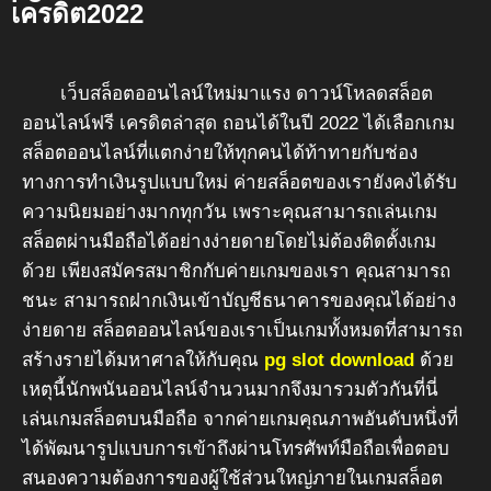
เครดิต2022
เว็บสล็อตออนไลน์ใหม่มาแรง ดาวน์โหลดสล็อต
ออนไลน์ฟรี เครดิตล่าสุด ถอนได้ในปี 2022 ได้เลือกเกม
สล็อตออนไลน์ที่แตกง่ายให้ทุกคนได้ท้าทายกับช่อง
ทางการทำเงินรูปแบบใหม่ ค่ายสล็อตของเรายังคงได้รับ
ความนิยมอย่างมากทุกวัน เพราะคุณสามารถเล่นเกม
สล็อตผ่านมือถือได้อย่างง่ายดายโดยไม่ต้องติดตั้งเกม
ด้วย เพียงสมัครสมาชิกกับค่ายเกมของเรา คุณสามารถ
ชนะ สามารถฝากเงินเข้าบัญชีธนาคารของคุณได้อย่าง
ง่ายดาย สล็อตออนไลน์ของเราเป็นเกมทั้งหมดที่สามารถ
สร้างรายได้มหาศาลให้กับคุณ
pg slot download
ด้วย
เหตุนี้นักพนันออนไลน์จำนวนมากจึงมารวมตัวกันที่นี่
เล่นเกมสล็อตบนมือถือ จากค่ายเกมคุณภาพอันดับหนึ่งที่
ได้พัฒนารูปแบบการเข้าถึงผ่านโทรศัพท์มือถือเพื่อตอบ
สนองความต้องการของผู้ใช้ส่วนใหญ่ภายในเกมสล็อต