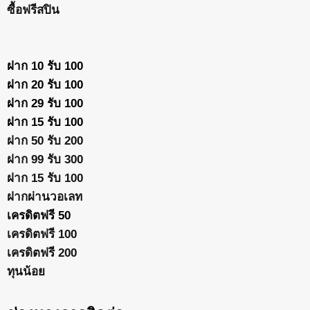
ซื้อฟรีสปิน
ฝาก 10 รับ 100
ฝาก 20 รับ 100
ฝาก 29 รับ 100
ฝาก 15 รับ 100
ฝาก 50 รับ 200
ฝาก 99 รับ 300
ฝาก 15 รับ 100
ฝากผ่านวอเลท
เครดิตฟรี 50
เครดิตฟรี 100
เครดิตฟรี 200
ทุนน้อย