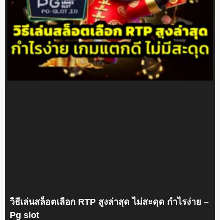
วิธีเล่นสล็อตเลือก RTP สูงล่าสุด ไม่สะดุด กำไรง่าย –
Pg slot