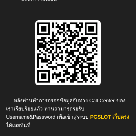
หลังท่านทำการกรอกข้อมูลกับทาง Call Center ของ
เราเรียบร้อยแล้ว ท่านสามารถรอรับ
Username&Password เพื่อเข้าสู่ระบบ
PGSLOT เว็บตรง
ได้เลยทันที