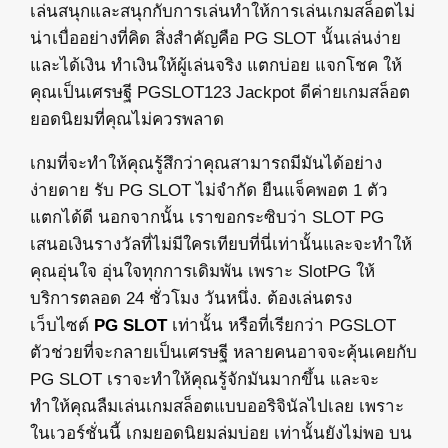
เล่นสนุกและสนุกกับการเล่นทำให้การเล่นเกมสล็อตไม่
น่าเบื่ออย่างที่คิด สิ่งสำคัญคือ PG SLOT นั้นเล่นง่าย
และได้เงิน ทำเงินให้ผู้เล่นจริง แตกบ่อย แจกโชค ให้
คุณเป็นเศรษฐี PGSLOT123 Jackpot ดีค่ายเกมสล็อต
ยอดนิยมที่คุณไม่ควรพลาด
เกมที่จะทำให้คุณรู้สึกว่าคุณสามารถมีมันได้อย่าง
ง่ายดาย รับ PG SLOT ไม่จำกัด ยืนแจ็คพอต 1 ตัว
แตกได้ดี นอกจากนั้น เราขอกระซิบว่า SLOT PG
เสนอเงินรางวัลที่ไม่มีใครเทียบที่นี่เท่านั้นและจะทำให้
คุณอุ่นใจ อุ่นใจทุกการเดิมพัน เพราะ SlotPG ให้
บริการตลอด 24 ชั่วโมง วันหนึ่ง. ต้องเล่นตรง
เว็บไซต์
PG SLOT
เท่านั้น หรือที่เรียกว่า PGSLOT
ตัวช่วยที่จะกลายเป็นเศรษฐี หลายคนอาจจะคุ้นเคยกับ
PG SLOT เราจะทำให้คุณรู้จักมันมากขึ้น และจะ
ทำให้คุณลืมเล่นเกมสล็อตแบบออริจินัลไปเลย เพราะ
ในเวอร์ชั่นนี้ เกมยอดนิยมล่มบ่อย เท่านั้นยังไม่พอ บน