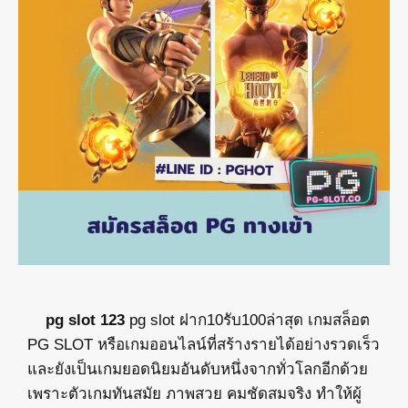
pg slot 123
pg slot ฝาก10รับ100ล่าสุด เกมสล็อต
PG SLOT หรือเกมออนไลน์ที่สร้างรายได้อย่างรวดเร็ว
และยังเป็นเกมยอดนิยมอันดับหนึ่งจากทั่วโลกอีกด้วย
เพราะตัวเกมทันสมัย ภาพสวย คมชัดสมจริง ทำให้ผู้