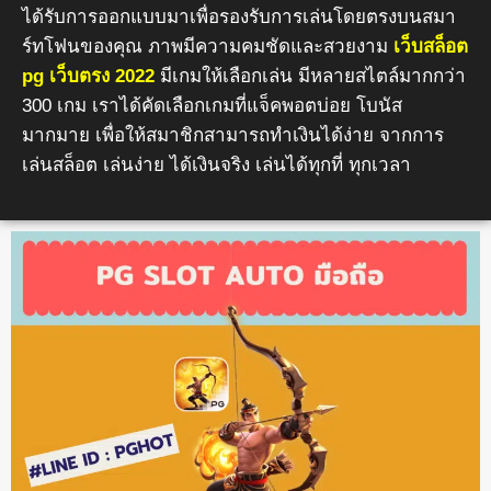
ได้รับการออกแบบมาเพื่อรองรับการเล่นโดยตรงบนสมา
ร์ทโฟนของคุณ ภาพมีความคมชัดและสวยงาม
เว็บสล็อต
pg เว็บตรง 2022
มีเกมให้เลือกเล่น มีหลายสไตล์มากกว่า
300 เกม เราได้คัดเลือกเกมที่แจ็คพอตบ่อย โบนัส
มากมาย เพื่อให้สมาชิกสามารถทำเงินได้ง่าย จากการ
เล่นสล็อต เล่นง่าย ได้เงินจริง เล่นได้ทุกที่ ทุกเวลา