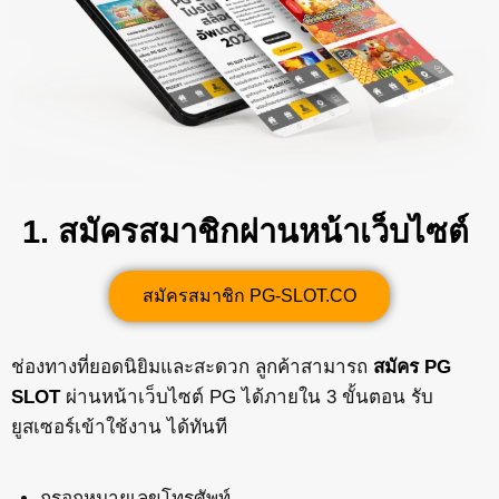
1. สมัครสมาชิกผ่านหน้าเว็บไซต์
สมัครสมาชิก PG-SLOT.CO
ช่องทางที่ยอดนิยิมและสะดวก ลูกค้าสามารถ
สมัคร PG
SLOT
ผ่านหน้าเว็บไซต์ PG ได้ภายใน 3 ขั้นตอน รับ
ยูสเซอร์เข้าใช้งาน ได้ทันที
กรอกหมายเลขโทรศัพท์