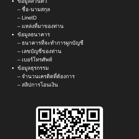
ข้อมูลส่วนตัว
– ชื่อ-นามสกุล
– LineID
– แหล่งที่มาของท่าน
ข้อมูลธนาคาร
– ธนาคารที่จะทำการผูกบัญชี
– เลขบัญชีของท่าน
– เบอร์โทรศัพท์
ข้อมูลธุรกรรม
– จำนวนเครดิตที่ต้องการ
– สลิปการโอนเงิน