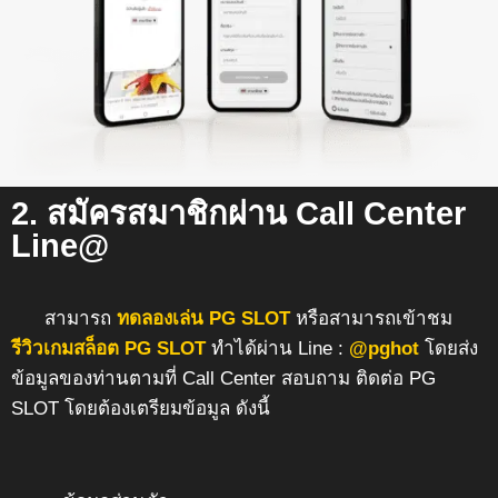
2. สมัครสมาชิกผ่าน Call Center
Line@
สามารถ
ทดลองเล่น PG SLOT
หรือสามารถเข้าชม
รีวิวเกมสล็อต PG SLOT
ทำได้ผ่าน Line :
@pghot
โดยส่ง
ข้อมูลของท่านตามที่ Call Center สอบถาม ติดต่อ PG
SLOT โดยต้องเตรียมข้อมูล ดังนี้