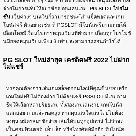
โน เว็บสล็อตต่างๆ จึงมีเครดิตฟรีให้เพื่อสนับสนุนและค่าใช้
จ่ายในการเล่นให้สมาชิกลงทุนเล่นเกม
PG SLOT โปรโม
ชั่น
เว็บต่างๆ บนเว็บก็สามารถชนะได้ แจ็คพอตและเกม
โบนัสฟรี ตัวอย่างเช่น ที่ PGSLOT มีโบนัสฟรีมากมายให้
เลือกโดยมีเงื่อนไขการหมุนเวียนที่ต่ำมาก เกือบทุกโปรโมชั่
นมียอดหมุนเวียนเพียง 3 เท่าและสามารถถอนกำไรได้
PG SLOT ใหม่ล่าสุด เครดิตฟรี 2022 ไม่ฝาก
ไม่แชร์
หากคุณต้องการเล่นเกมสล็อตออนไลน์ที่คุณชื่นชอบหรือ
เกมใหม่ฟรี ไม่ต้องฝาก ไม่ต้องแชร์
PGSLOT
มีเกมตาม
ธีมให้เลือกหลายร้อยเกม ทั้งสองเกมเล่นง่าย เกมโบนัส
แตกบ่อย เกมแจ็คพอตสูง หากคุณสนใจเล่นโดยไม่ต้อง
ลงทุน สมัครสมาชิกง่าย เล่นได้บนทุกอุปกรณ์ ไม่ว่าจะ
เป็นคอมพิวเตอร์ แท็บเล็ต หรือโทรศัพท์มือถือ รับโบนัส