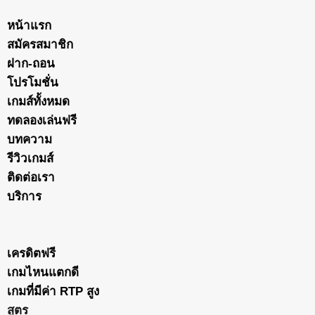
หน้าแรก
สมัครสมาชิก
ฝาก-ถอน
โปรโมชั่น
เกมส์ทั้งหมด
ทดลองเล่นฟรี
บทความ
รีวิวเกมส์
ติดต่อเรา
บริการ
เครดิตฟรี
เกมไหนแตกดี
เกมที่มีค่า RTP สูง
สูตร