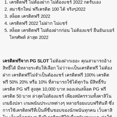
เครดิตฟรี ไม่ต้องฝาก ไม่ต้องแชร์ 2022 กดรับเอง
สมาชิกใหม่ ฟรีเครดิต 100 ได้ จริงๆ2022
สล็อต เครดิตฟรี 2022
เครดิตฟรี 2022 ไม่ฝาก ไม่แชร์
สล็อต เครดิตฟรี ไม่ต้องฝากก่อน ไม่ต้องแชร์ ยืนยันเบอร์
โทรศัพท์ ล่าสุด 2022
เครดิตฟรีจาก PG SLOT
ไม่ต้องฝากเยอะ คุณสามารถอ้าง
สิทธิ์ได้ มีหลายระดับให้เลือก ไม่ว่าจะเป็นเครดิตฟรี ไม่ต้อง
ฝาก เครดิตฟรีไม่จำเป็นต้องแชร์ เครดิตฟรี 100% เครดิต
ฟรี 50% 20% หรือ 10% ที่สามารถใช้ได้ทุกวัน มีสิทธิ์รับ
เครดิต PG ฟรี สูงสุด 10,000 บาท ลองเล่นสล็อต PG ฟรี
เครดิต 50 บาท ล่าสุดไม่ต้องแชร์ เพียงสมัครรวมทั้งคาสิโน
เกมยิงปลา เกมพนันประเภทต่างๆ หลายร้อยแบบฟรีทันที ซึ่ง
การใช้เครดิตฟรีที่เป็นที่ชื่นชอบของนักพนันทุกคน เว็บคาสิ