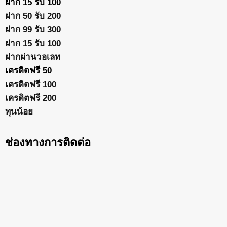
ฝาก 15 รับ 100
ฝาก 50 รับ 200
ฝาก 99 รับ 300
ฝาก 15 รับ 100
ฝากผ่านวอเลท
เครดิตฟรี 50
เครดิตฟรี 100
เครดิตฟรี 200
ทุนน้อย
ช่องทางการติดต่อ