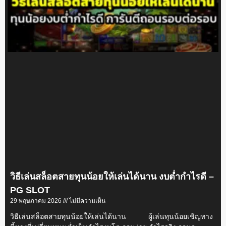
วิธีเล่นสล็อตสายทุนน้อยให้เล่นได้นาน งบต่ำกำไรดี –
PG SLOT
29 พฤษภาคม 2026
ไม่มีความเห็น
วิธีเล่นสล็อตสายทุนน้อยให้เล่นได้นาน ผู้เล่นทุนน้อยเชิญทาง