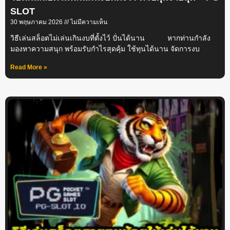
SLOT
30 พฤษภาคม 2026
ไม่มีความเห็น
วิธีเล่นสล็อตไม่เล่นเกินงบที่ตั้งไว้ ปั่นได้นาน หากท่านกำลัง
มองหาความสนุก พร้อมรับกำไรสุดคุ้ม ใช้ทุนได้นาน จัดการงบ
Read More »