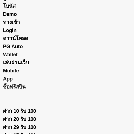
โบนัส
Demo
ทางเข้า
Login
ดาวน์โหลด
PG Auto
Wallet
เล่นผ่านเว็บ
Mobile
App
ซื้อฟรีสปิน
ฝาก 10 รับ 100
ฝาก 20 รับ 100
ฝาก 29 รับ 100