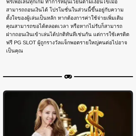
ฟรีเพื่อเล่นทุกเกม ทำการหมุนเวียนตามเงื่อนไขเมื่อ
สามารถถอนเงินได้ โปรโมชั่นในส่วนนี้ขึ้นอยู่กับความ
ตั้งใจของผู้เล่นเป็นหลัก หากต้องการค่าใช้จ่ายเพิ่มเติม
คุณสามารถขอได้ตลอดเวลา หรือหากไม่รับก็สามารถ
ฝากถอนเงินเข้าเล่นได้ปกติทันทีเช่นกัน แต่การใช้เครดิต
ฟรี PG SLOT ผู้ถูกรางวัลแจ็กพอตรายใหญ่คนต่อไปอาจ
เป็นคุณ