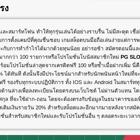
ตรง
ละสมาร์ทโฟน ทำให้ทุกรุ่นเล่นได้อย่างราบรื่น ไม่มีสะดุด เชื่
กมการตั้งแคมป์ที่คุณชื่นชอบ เกมสล็อตบนมือถือเล่นง่ายแต่การพน
หมาะกับการทำกำไรได้มากด้วยทุนน้อย อย่ารอช้า สมัครตอนนี้และ
นมากกว่า 100 รายการหรือโปรโมชั่นโบนัสสมาชิกใหม่
PG SLO
้อมโปรโมชั่นล่าสุดจากเครดิตฟรี 100 หรือซ้ำเมื่อฝากเพิ่ม นี
ด้ทันที ดังนั้นจึงมีประโยชน์มากสำหรับนักพนันหน้าใหม่ที่จ
 รองรับทุกระบบปฏิบัติการ ทั้ง IOS และ Android ในสมาร์ททุ
ครด้านล่างเพื่อลงทะเบียนโดยตรงบนเว็บไซต์ ไม่ผ่านตัวแทน โด
กุล ที่จะใช้ฝาก-ถอน โดยจะต้องตรงกับข้อมูลในธนาคารของเพื
นัสเติมเงินรายวัน 20% สำหรับสล็อตและอีกมากมายหลังจากสมั
มชั่นสำหรับสมาชิกใหม่และรับโปรโมชั่นอื่น ๆ ตลอดระยะเวลาก