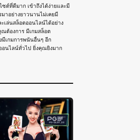
์ที่ดีมาก เข้าถึงได้ง่ายและมี
ารมาอย่างยาวนานไม่เคยมี
และเล่นสล็อตออนไลน์ได้อย่าง
คุณต้องการ มีเกมสล็อต
งมีเกมการพนันอื่นๆ อีก
อนไลน์ทั่วไป ยิ่งคุณยิงมาก