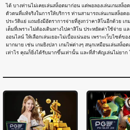
ได้ บางท่านไม่เคยเล่นสล็อตมาก่อน แต่พอลองเล่นเกมสล็อตแ
ตัวตนที่แท้จริงในการให้บริการ ท่านสามารถเล่นเกมสล็อต
ประวัติแย่ แถมยังมีอัตราการจ่ายที่สูงกว่าคาสิโนอีกด้วย 
เต็มที่เพราะไม่ต้องเดินทางไปคาสิโน ประหยัดค่าใช้จ่าย แ
ออนไลน์ ให้เลือกเล่นเยอะไม่เบื่อแน่นอน เพราะเว็บไซต์ของ
มากมาย เช่น เกมยิงปลา เกมไพ่ต่างๆ สนุกเหมือนเล่นสล็อตอ
เท่าไร คุณก็ยิ่งได้รับมากขึ้นเท่านั้น และที่สำคัญเล่นไม่ยาก