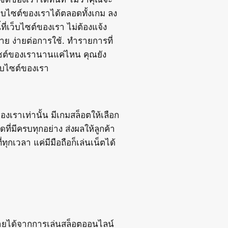
บไซต์ของเราได้ตลอดทั้งเกม ลง
ที่เว็บไซต์ของเรา ไม่ต้องแจ้ง
าย ง่ายต่อการใช้. ทำรายการที่
ไซต์ของเรานานแค่ไหน คุณยัง
บไซต์ของเรา
องเราเท่านั้น มีเกมสล็อตให้เลือก
ที่มีครบทุกอย่าง ส่งผลให้ลูกค้า
เวลา แค่มีมือถือก็เล่นเน็ตได้
รายได้จากการเล่นสล็อตออนไลน์