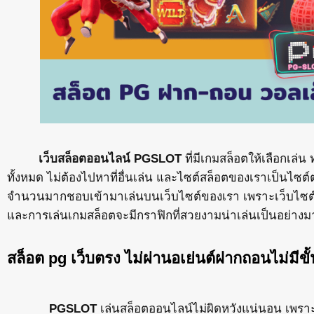
เว็บสล็อตออนไลน์ PGSLOT
ที่มีเกมสล็อตให้เลือกเล่น
ทั้งหมด ไม่ต้องไปหาที่อื่นเล่น และไซต์สล็อตของเราเป็นไซต์ตร
จำนวนมากชอบเข้ามาเล่นบนเว็บไซต์ของเรา เพราะเว็บไซต์ของเ
และการเล่นเกมสล็อตจะมีกราฟิกที่สวยงามน่าเล่นเป็นอย่า
สล็อต pg เว็บตรง ไม่ผ่านอเย่นต์ฝากถอนไม่มีขั้
PGSLOT
เล่นสล็อตออนไลน์ไม่ผิดหวังแน่นอน เพราะ