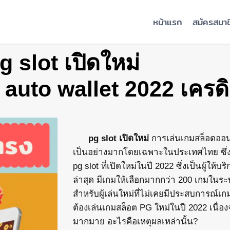
หน้าแรก
สมัครสมาช
g slot เปิดใหม่
 auto wallet 2022 เครดิ
pg slot เปิดใหม่
การเล่นเกมสล็อตออนไล
เป็นอย่างมากโดยเฉพาะในประเทศไทย ซึ่ง
pg slot ที่เปิดใหม่ในปี 2022 ซึ่งเป็นผู้ให
ล่าสุด มีเกมให้เลือกมากกว่า 200 เกมใน
สำหรับผู้เล่นใหม่ที่ไม่เคยมีประสบการณ์
ต้องเล่นเกมสล็อต PG ใหม่ในปี 2022 เนื่อ
มากมาย อะไรคือเหตุผลเหล่านั้น?