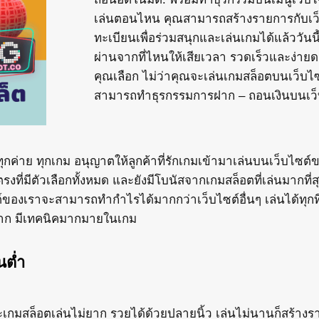
เล่นตอนไหน คุณสามารถสร้างรายการกับเว็
ทะเบียนเพื่อร่วมสนุกและเล่นเกมได้แล้ววันนี้
ผ่านจากที่ไหนให้เสียเวลา รวดเร็วและง่ายด
คุณเลือก ไม่ว่าคุณจะเล่นเกมสล็อตบนเว็บ
สามารถทำธุรกรรมการฝาก – ถอนเงินบนเว็
 ทุกค่าย ทุกเกม อนุญาตให้ลูกค้าที่รักเกมเข้ามาเล่นบนเว็บไซต์ข
งที่มีตัวเลือกทั้งหมด และยังมีโบนัสจากเกมสล็อตที่เล่นมากที่สุด
ราจะสามารถทำกำไรได้มากกว่าเว็บไซต์อื่นๆ เล่นได้ทุกที่ทุก
งมาก มีเทคนิคมากมายในเกม
นต่ำ
เกมสล็อตเล่นไม่ยาก รวยได้ด้วยปลายนิ้ว เล่นไม่นานก็สร้าง