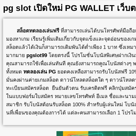
pg slot เปิดใหม่ PG WALLET เว็บ
สล็อตทดลองเล่นฟรี
ที่สามารถเล่นได้บนโทรศัพท์มือถือแ
มองหาเกม เรียนรู้เพิ่มเติมเกี่ยวกับจุดแข็งและจุดอ่อนของเ
สล็อตแล้วได้เงินก็สามารถเดิมพันได้ต่ำเพียง 1 บาท ซึ่งเ
มากมาย
pgslot99
โดยตรงนี้ โปรโมชั่นโบนัสพิเศษฝากเงิ
คุณสามารถใช้เพื่อเล่นทันที คุณยังสามารถคูณโบนัสต่างๆ พร
ทั้งหมด
ทดลองเล่น PG
ยอดคงเหลือสามารถรับโบนัสฟรี 10% ไ
มั่นคงผ่านค่ายเกมสล็อต ดาวน์โหลดสล็อตใด ๆ ดาวน์โหลดฟรี
ทะเบียนสมัครสล็อต ยืนยันตัวตน รับเครดิตฟรี คลิกปุ่มสมั
ในแบบฟอร์มใบสมัคร หมายเลขโทรศัพท์ อีเมล ชื่อและนามส
สมาชิก รับโบนัสต้อนรับสล็อต 100% สำหรับผู้เล่นใหม่ โบ
นที่เพื่อนของคุณต้องการได้ แต่ละคนสามารถเลือก 1 โปรโ