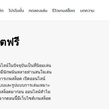
ิก
โปรโมชั่น
ทดลองเล่น
รีวิวเกมสล็อต
บทความ
ตฟรี
น์ในปัจจุบันเป็นที่นิยมเล่น
มีนักพนันหลายท่านสนใจเล่น
้บริการเกมสล็อต เปิดออนไลน์
ระบบและรูปแบบการเล่นเหมาะ
เกมสล็อตมาก่อน ออนไลน์ทำไม
งจากตอนนี้มีเว็บไซต์เกมสล็อต