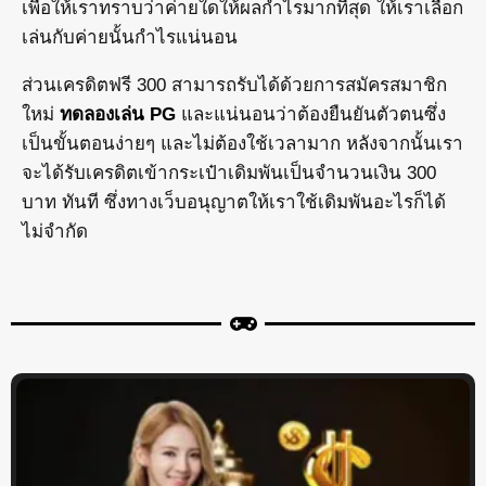
เพื่อให้เราทราบว่าค่ายใดให้ผลกำไรมากที่สุด ให้เราเลือก
เล่นกับค่ายนั้นกำไรแน่นอน
ส่วนเครดิตฟรี 300 สามารถรับได้ด้วยการสมัครสมาชิก
ใหม่
ทดลองเล่น PG
และแน่นอนว่าต้องยืนยันตัวตนซึ่ง
เป็นขั้นตอนง่ายๆ และไม่ต้องใช้เวลามาก หลังจากนั้นเรา
จะได้รับเครดิตเข้ากระเป๋าเดิมพันเป็นจำนวนเงิน 300
บาท ทันที ซึ่งทางเว็บอนุญาตให้เราใช้เดิมพันอะไรก็ได้
ไม่จำกัด