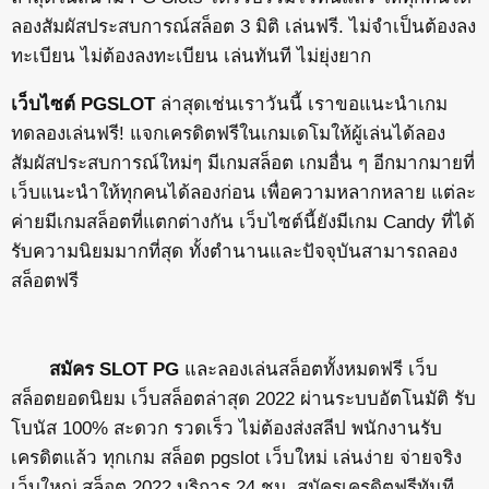
ลองสัมผัสประสบการณ์สล็อต 3 มิติ เล่นฟรี. ไม่จำเป็นต้องลง
ทะเบียน ไม่ต้องลงทะเบียน เล่นทันที ไม่ยุ่งยาก
เว็บไซต์ PGSLOT
ล่าสุดเช่นเราวันนี้ เราขอแนะนำเกม
ทดลองเล่นฟรี! แจกเครดิตฟรีในเกมเดโมให้ผู้เล่นได้ลอง
สัมผัสประสบการณ์ใหม่ๆ มีเกมสล็อต เกมอื่น ๆ อีกมากมายที่
เว็บแนะนำให้ทุกคนได้ลองก่อน เพื่อความหลากหลาย แต่ละ
ค่ายมีเกมสล็อตที่แตกต่างกัน เว็บไซต์นี้ยังมีเกม Candy ที่ได้
รับความนิยมมากที่สุด ทั้งตำนานและปัจจุบันสามารถลอง
สล็อตฟรี
สมัคร SLOT PG
และลองเล่นสล็อตทั้งหมดฟรี เว็บ
สล็อตยอดนิยม เว็บสล็อตล่าสุด 2022 ผ่านระบบอัตโนมัติ รับ
โบนัส 100% สะดวก รวดเร็ว ไม่ต้องส่งสลีป พนักงานรับ
เครดิตแล้ว ทุกเกม สล็อต pgslot เว็บใหม่ เล่นง่าย จ่ายจริง
เว็บใหญ่ สล็อต 2022 บริการ 24 ชม. สมัครเครดิตฟรีทันที