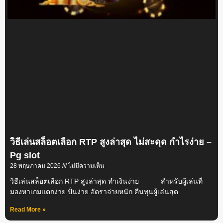
วิธีเล่นสล็อตเลือก RTP สูงล่าสุด ไม่สะดุด กำไรง่าย –
Pg slot
28 พฤษภาคม 2026
ไม่มีความเห็น
วิธีเล่นสล็อตเลือก RTP สูงล่าสุด ทำเงินง่าย สำหรับผู้เล่นที่
มองหาเกมแตกง่าย ปั่นง่าย อัตราจ่ายหนัก คืนทุนผู้เล่นสุด
Read More »