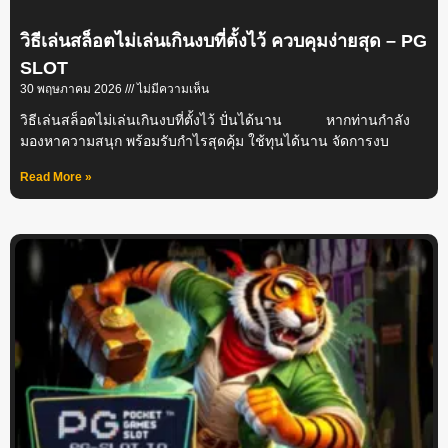
วิธีเล่นสล็อตไม่เล่นเกินงบที่ตั้งไว้ ควบคุมง่ายสุด – PG
SLOT
30 พฤษภาคม 2026
ไม่มีความเห็น
วิธีเล่นสล็อตไม่เล่นเกินงบที่ตั้งไว้ ปั่นได้นาน หากท่านกำลัง
มองหาความสนุก พร้อมรับกำไรสุดคุ้ม ใช้ทุนได้นาน จัดการงบ
Read More »