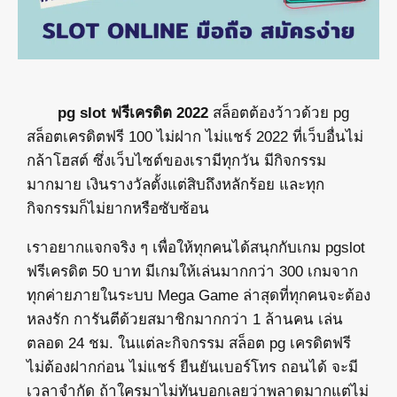
pg slot ฟรีเครดิต 2022
สล็อตต้องว้าวด้วย pg
สล็อตเครดิตฟรี 100 ไม่ฝาก ไม่แชร์ 2022 ที่เว็บอื่นไม่
กล้าโฮสต์ ซึ่งเว็บไซต์ของเรามีทุกวัน มีกิจกรรม
มากมาย เงินรางวัลตั้งแต่สิบถึงหลักร้อย และทุก
กิจกรรมก็ไม่ยากหรือซับซ้อน
เราอยากแจกจริง ๆ เพื่อให้ทุกคนได้สนุกกับเกม pgslot
ฟรีเครดิต 50 บาท มีเกมให้เล่นมากกว่า 300 เกมจาก
ทุกค่ายภายในระบบ Mega Game ล่าสุดที่ทุกคนจะต้อง
หลงรัก การันตีด้วยสมาชิกมากกว่า 1 ล้านคน เล่น
ตลอด 24 ชม.
ในแต่ละกิจกรรม สล็อต pg เครดิตฟรี
ไม่ต้องฝากก่อน ไม่แชร์ ยืนยันเบอร์โทร ถอนได้ จะมี
เวลาจำกัด ถ้าใครมาไม่ทันบอกเลยว่าพลาดมากแต่ไม่