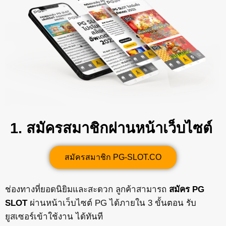
1. สมัครสมาชิกผ่านหน้าเว็บไซต์
สมัครสมาชิก PG-SLOT.CO
ช่องทางที่ยอดนิยิมและสะดวก ลูกค้าสามารถ
สมัคร PG
SLOT
ผ่านหน้าเว็บไซต์ PG ได้ภายใน 3 ขั้นตอน รับ
ยูสเซอร์เข้าใช้งาน ได้ทันที