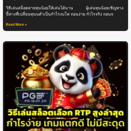
วิธีเล่นสล็อตสายทุนน้อยให้เล่นได้นาน ผู้เล่นทุนน้อยเชิญทาง
นี้ทางที่เปลี่ยนทุนนต่ำเป็นกำไรงบโต ถอนง่าย กำไรจริง ถอนจ
Read More »