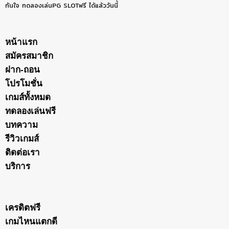
ทันใจ ทดลองเล่นPG SLOTฟรี ได้แล้ววันนี้
หน้าแรก
สมัครสมาชิก
ฝาก-ถอน
โปรโมชั่น
เกมส์ทั้งหมด
ทดลองเล่นฟรี
บทความ
รีวิวเกมส์
ติดต่อเรา
บริการ
เครดิตฟรี
เกมไหนแตกดี