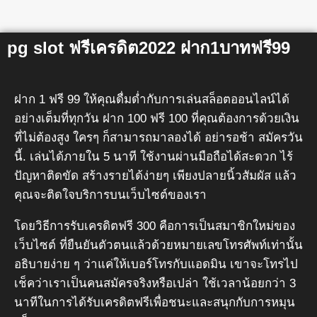
pg slot ฟรีเครดิต2022 ฝาก1บาทฟรี99
ฝาก 1 ฟรี 99 ให้คุณดื่มด่ำกับการเล่นสล็อตออนไลน์ได้
อย่างเต็มที่ทุกวัน ฝาก 100 ฟรี 100 ที่คุณต้องการด้วยเงิน
ที่ไม่ต้องสูง ใครๆ ก็สามารถมาลองได้ อย่ารอช้า สมัครวัน
นี้. เล่นได้ภายใน 5 นาที ใช้งานผ่านมือถือได้สะดวก ไร้
ปัญหาติดขัด สร้างรายได้ง่ายๆ เพียงปลายนิ้วสัมผัส แล้ว
คุณจะติดใจบริการบนเว็บไซต์ของเรา
โดยวิธีการรับเครดิตฟรี 300 คือการเป็นสมาชิกใหม่ของ
เว็บไซต์ ที่ยืนยันตัวตนแล้วด้วยหมายเลขโทรศัพท์เท่านั้น
อธิบายง่าย ๆ ว่าแค่ให้เบอร์โทรกับแอดมิน เขาจะโทรไป
เช็คว่าเราเป็นคนสมัครจริงหรือเปล่า ใช้เวลาน้อยกว่า 3
นาทีในการได้รับเครดิตฟรีเพื่อชนะและสนุกกับการหมุน