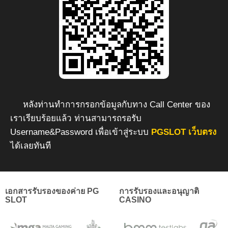
หลังท่านทำการกรอกข้อมูลกับทาง Call Center ของ
เราเรียบร้อยแล้ว ท่านสามารถรอรับ
Username&Password เพื่อเข้าสู่ระบบ
PGSLOT เว็บตรง
ได้เลยทันที
เอกสารรับรองของค่าย PG
การรับรองและอนุญาติ
SLOT
CASINO